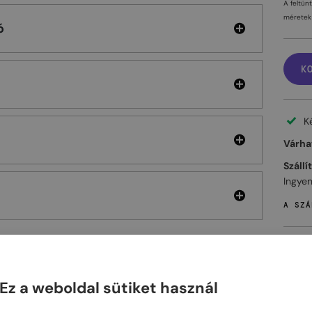
A feltün
méretek 
ó
K
K
Várhat
Szállí
Ingyen
A SZÁ
Ez a weboldal sütiket használ
ELHET