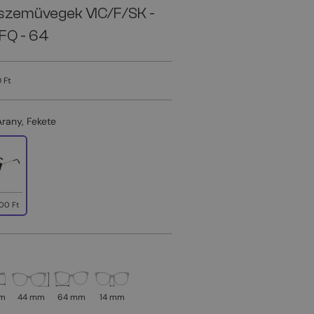
szemüvegek VIC/F/SK -
FQ - 64
 Ft
Arany, Fekete
00 Ft
mm
44 mm
64 mm
14 mm