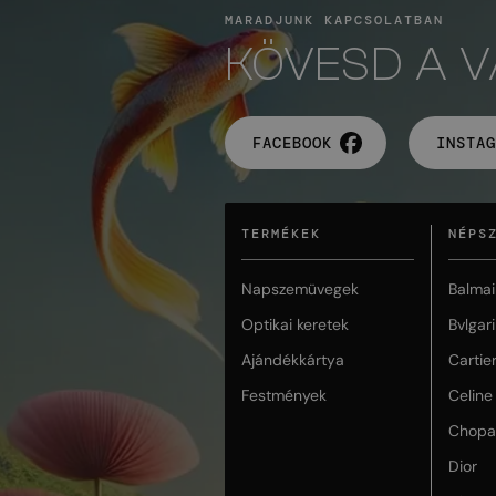
MARADJUNK KAPCSOLATBAN
KÖVESD A 
FACEBOOK
INSTAG
TERMÉKEK
NÉPS
Napszemüvegek
Balmai
Optikai keretek
Bvlgari
Ajándékkártya
Cartie
Festmények
Celine
Chopa
Dior