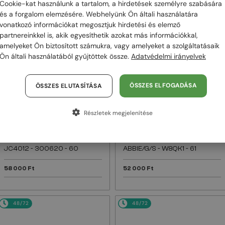
Cookie-kat használunk a tartalom, a hirdetések személyre szabására
és a forgalom elemzésére. Webhelyünk Ön általi használatára
48/72
48/72
vonatkozó információkat megosztjuk hirdetési és elemző
partnereinkkel is, akik egyesíthetik azokat más információkkal,
amelyeket Ön biztosított számukra, vagy amelyeket a szolgáltatásaik
Ön általi használatából gyűjtöttek össze.
Adatvédelmi irányelvek
ÖSSZES ELFOGADÁSA
ÖSSZES ELUTASÍTÁSA
Részletek megjelenítése
—
—
Jimmy Choo
Jimmy Choo
Napszemüvegek
Napszemüvegek
JC4012 - 300620 - 60
ABBIE/G/S - W8QK1 - 61
58 000 Ft
52 000 Ft
48/72
48/72