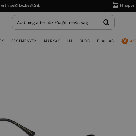
 belül kézbesítünk
14 napos vissz
EK
FESTMÉNYEK
MÁRKÁK
ÚJ
BLOG
ELÁLLÁS
AK