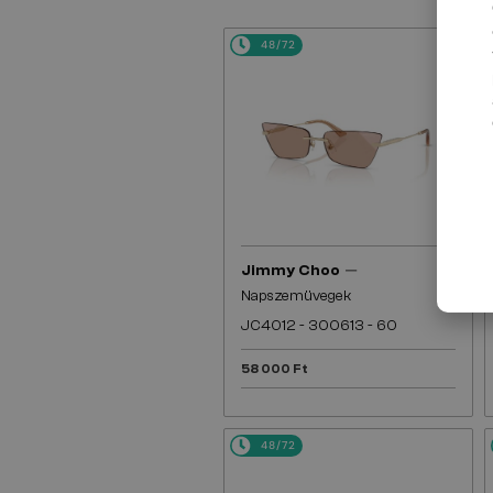
48/72
—
Jimmy Choo
Napszemüvegek
JC4012 - 300613 - 60
58 000 Ft
48/72