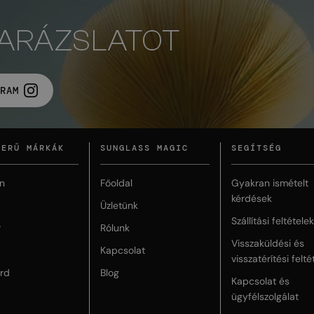
VARÁZSLATOT
RAM
ZERŰ MÁRKÁK
SUNGLASS MAGIC
SEGÍTSÉG
n
Főoldal
Gyakran ismételt
kérdések
Üzletünk
Szállítási feltételek
r
Rólunk
Visszaküldési és
Kapcsolat
visszatérítési felté
rd
Blog
Kapcsolat és
ügyfélszolgálat