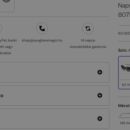
Nap
807
60 000
yPal, banki
shop@sunglassmagic.hu
14 napos
vét vagy
visszaküldési garancia
Szín:
átvétel
60 0
hoo
Méret
145 