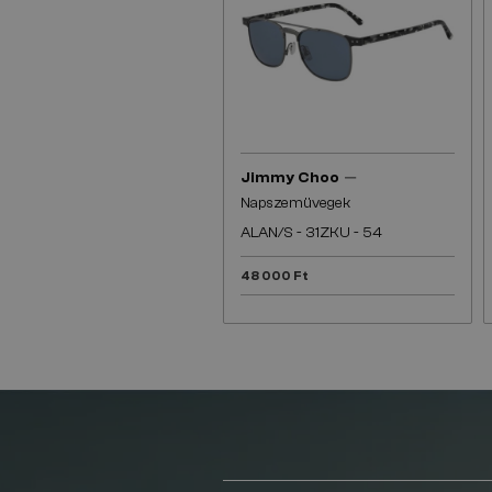
—
Jimmy Choo
Napszemüvegek
ALAN/S - 31ZKU - 54
48 000 Ft