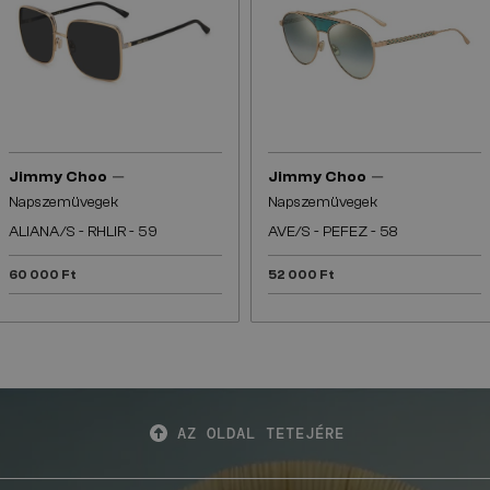
—
—
Jimmy Choo
Jimmy Choo
Napszemüvegek
Napszemüvegek
ALIANA/S - RHLIR - 59
AVE/S - PEFEZ - 58
60 000 Ft
52 000 Ft
AZ OLDAL TETEJÉRE