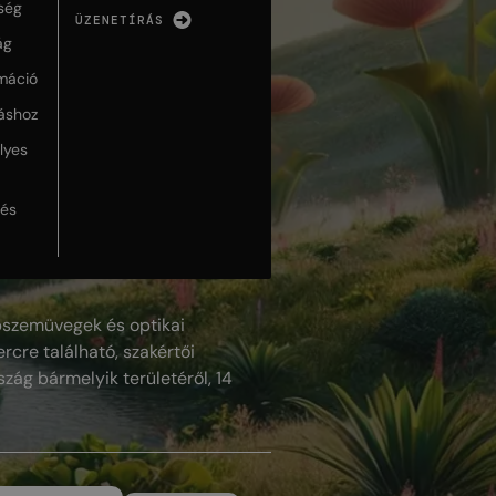
ség
ÜZENETÍRÁS
ág
máció
táshoz
lyes
lés
szemüvegek és optikai
rcre található, szakértői
szág bármelyik területéről, 14