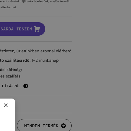
tetett méretek tájékoztató jellegűek, a valós termék
eltérhetnek.
OSÁRBA TESZEM
észleten, üzletünkben azonnal elérhető
ó szállítási idő:
1-2 munkanap
tási költség:
es szállítás
LLÍTÁSRÓL
×
MINDEN TERMÉK