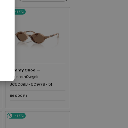
48/72
—
Jimmy Choo
Napszemüvegek
JC5068U - 509773 - 51
56 000 Ft
48/72