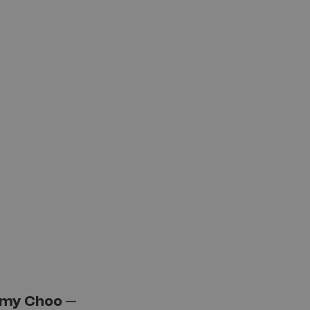
my Choo
—