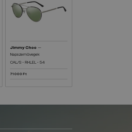
—
Jimmy Choo
Napszemüvegek
CAL/S - RHLEL - 54
71 000 Ft