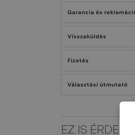
Garancia és reklamáci
Visszaküldés
Fizetés
Választási útmutató
EZ IS ÉRDEK