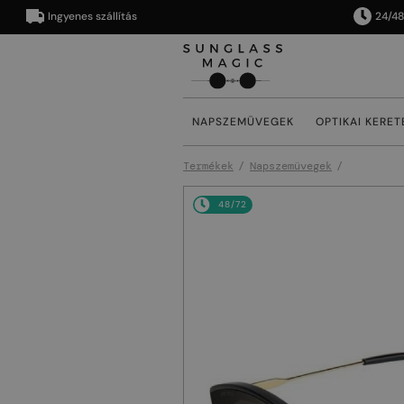
Ingyenes szállítás
24/48 órán
NAPSZEMÜVEGEK
OPTIKAI KERET
Termékek
Napszemüvegek
48/72