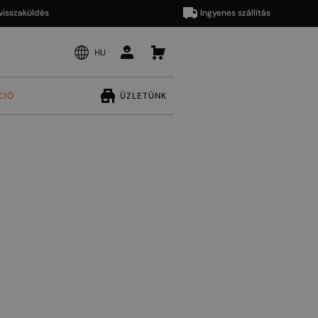
aküldés
Ingyenes szállítás
HU
CIÓ
ÜZLETÜNK