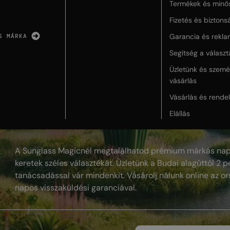
Termékek és minő
Fizetés és biztons
Garancia és rekla
S MÁRKA
Segítség a válasz
Üzletünk és szemé
vásárlás
Vásárlás és rende
Elállás
A Sunglass Magicnél megtalálhatod prémium márkás nap
keretek széles választékát. Üzletünk a Budai alagúttól 2 pe
tanácsadással vár mindenkit. Vásárolj nálunk online az or
napos visszaküldési garanciával.