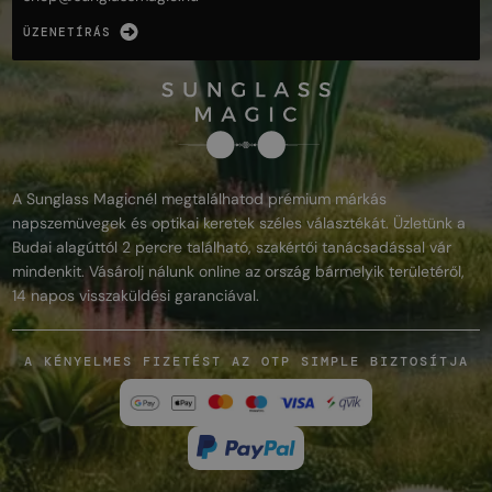
ÜZENETÍRÁS
A Sunglass Magicnél megtalálhatod prémium márkás
napszemüvegek és optikai keretek széles választékát. Üzletünk a
Budai alagúttól 2 percre található, szakértői tanácsadással vár
mindenkit. Vásárolj nálunk online az ország bármelyik területéről,
14 napos visszaküldési garanciával.
A KÉNYELMES FIZETÉST AZ OTP SIMPLE BIZTOSÍTJA