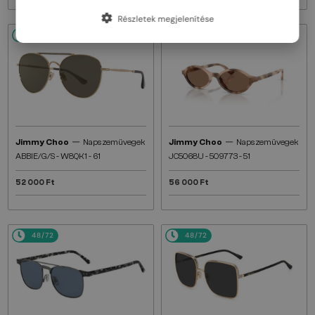
Részletek megjelenítése
48/72
48/72
—
—
Jimmy Choo
Napszemüvegek
Jimmy Choo
Napszemüvegek
ABBIE/G/S - W8QK1 - 61
JC5068U - 509773 - 51
52 000 Ft
56 000 Ft
48/72
48/72