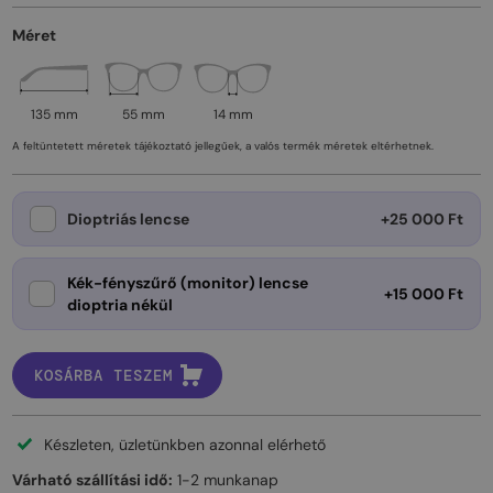
Méret
135 mm
55 mm
14 mm
A feltüntetett méretek tájékoztató jellegűek, a valós termék méretek eltérhetnek.
Dioptriás lencse
+25 000 Ft
Kék-fényszűrő (monitor) lencse
+15 000 Ft
dioptria nékül
KOSÁRBA TESZEM
Készleten, üzletünkben azonnal elérhető
Várható szállítási idő:
1-2 munkanap