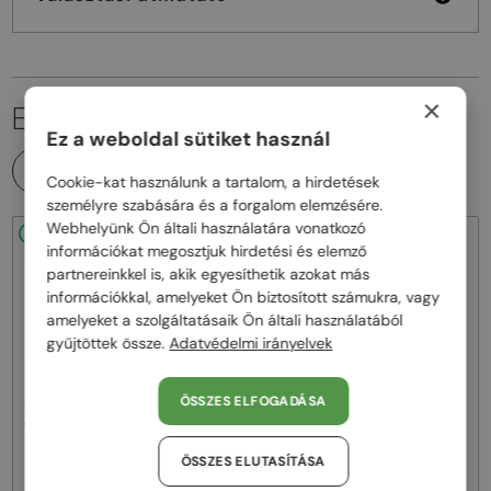
×
EZ IS ÉRDEKELHET
Ez a weboldal sütiket használ
MINDEN TERMÉK
Cookie-kat használunk a tartalom, a hirdetések
személyre szabására és a forgalom elemzésére.
Webhelyünk Ön általi használatára vonatkozó
48/72
48/72
információkat megosztjuk hirdetési és elemző
partnereinkkel is, akik egyesíthetik azokat más
információkkal, amelyeket Ön biztosított számukra, vagy
amelyeket a szolgáltatásaik Ön általi használatából
gyűjtöttek össze.
Adatvédelmi irányelvek
—
—
Jimmy Choo
Napszemüvegek
Jimmy Choo
Napszemüvegek
ÖSSZES ELFOGADÁSA
JC4012 - 300613 - 60
JC4012 - 300620 - 60
ÖSSZES ELUTASÍTÁSA
58 000 Ft
58 000 Ft