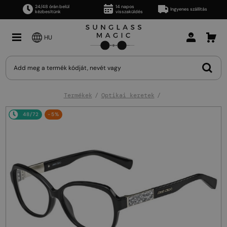
24/48 órán belül
14 napos
Ingyenes szállítás
kézbesítünk
visszaküldés
HU
Termékek
Optikai keretek
48/72
-5%