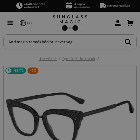
24/48 órán belül
14 napos
Ingyenes szállítás
kézbesítünk
visszaküldés
HU
Termékek
Optikai keretek
48/72
-5%