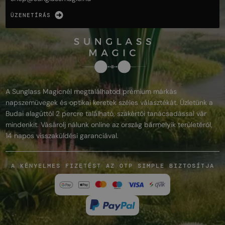
ÜZENETÍRÁS
A Sunglass Magicnél megtalálhatod prémium márkás
napszemüvegek és optikai keretek széles választékát. Üzletünk a
Budai alagúttól 2 percre található, szakértői tanácsadással vár
mindenkit. Vásárolj nálunk online az ország bármelyik területéről,
14 napos visszaküldési garanciával.
A KÉNYELMES FIZETÉST AZ OTP SIMPLE BIZTOSÍTJA