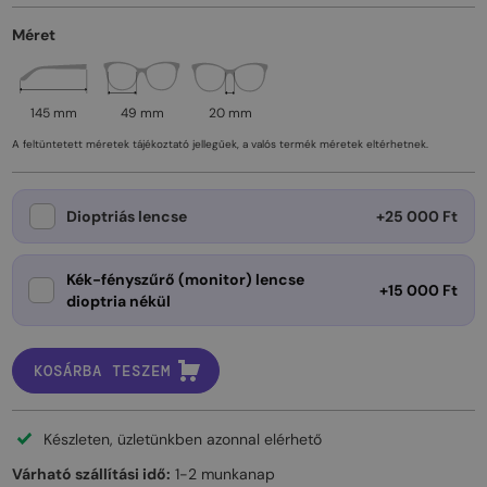
Méret
145 mm
49 mm
20 mm
A feltüntetett méretek tájékoztató jellegűek, a valós termék méretek eltérhetnek.
Dioptriás lencse
+25 000 Ft
Kék-fényszűrő (monitor) lencse
+15 000 Ft
dioptria nékül
KOSÁRBA TESZEM
Készleten, üzletünkben azonnal elérhető
Várható szállítási idő:
1-2 munkanap