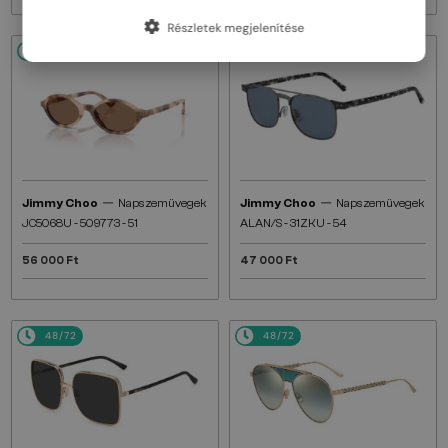
Részletek megjelenítése
48/72
48/72
—
—
Jimmy Choo
Napszemüvegek
Jimmy Choo
Napszemüvegek
JC5068U - 509773 - 51
ALAN/S - 31ZKU - 54
56 000 Ft
47 000 Ft
48/72
48/72