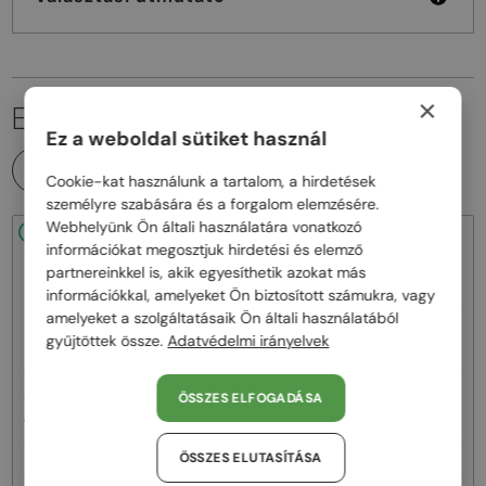
×
EZ IS ÉRDEKELHET
Ez a weboldal sütiket használ
MINDEN TERMÉK
Cookie-kat használunk a tartalom, a hirdetések
személyre szabására és a forgalom elemzésére.
Webhelyünk Ön általi használatára vonatkozó
48/72
48/72
információkat megosztjuk hirdetési és elemző
partnereinkkel is, akik egyesíthetik azokat más
információkkal, amelyeket Ön biztosított számukra, vagy
amelyeket a szolgáltatásaik Ön általi használatából
gyűjtöttek össze.
Adatvédelmi irányelvek
—
—
ÖSSZES ELFOGADÁSA
Jimmy Choo
Napszemüvegek
Jimmy Choo
Napszemüvegek
JC4012 - 300613 - 60
ABBIE/G/S - W8QK1 - 61
ÖSSZES ELUTASÍTÁSA
58 000 Ft
52 000 Ft