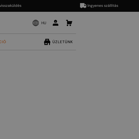
aküldés
Ingyenes szállítás
HU
CIÓ
ÜZLETÜNK