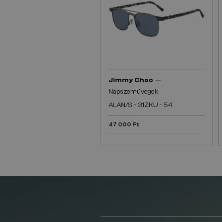
—
Jimmy Choo
Napszemüvegek
ALAN/S - 31ZKU - 54
47 000 Ft