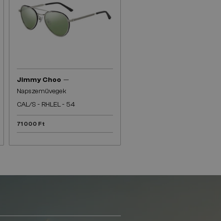
—
Jimmy Choo
Napszemüvegek
CAL/S - RHLEL - 54
71 000 Ft