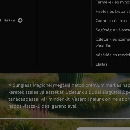
Termékek és minő
Fizetés és biztons
Garancia és rekla
S MÁRKA
Segítség a válasz
Üzletünk és szemé
vásárlás
Vásárlás és rende
Elállás
A Sunglass Magicnél megtalálhatod prémium márkás nap
keretek széles választékát. Üzletünk a Budai alagúttól 2 pe
tanácsadással vár mindenkit. Vásárolj nálunk online az or
napos visszaküldési garanciával.