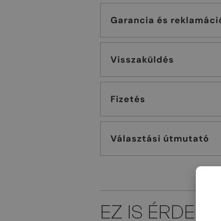
Garancia és reklamáci
Visszaküldés
Fizetés
Választási útmutató
EZ IS ÉRDEK