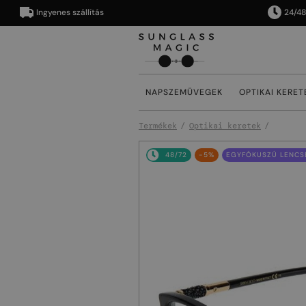
Ingyenes szállítás
24/48 órán
NAPSZEMÜVEGEK
OPTIKAI KERET
Termékek
Optikai keretek
48/72
-5%
EGYFÓKUSZÚ LENCSÉ