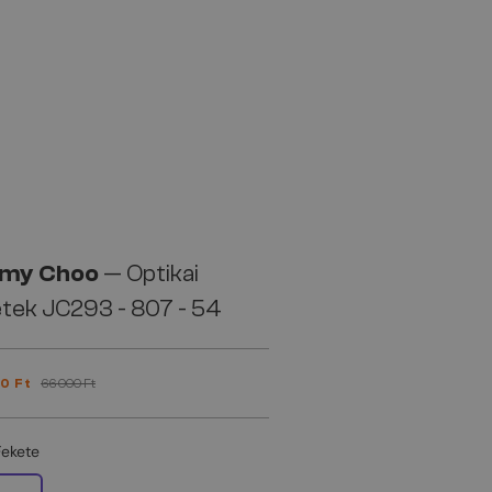
my Choo
— Optikai
tek JC293 - 807 - 54
0 Ft
66 000 Ft
Fekete