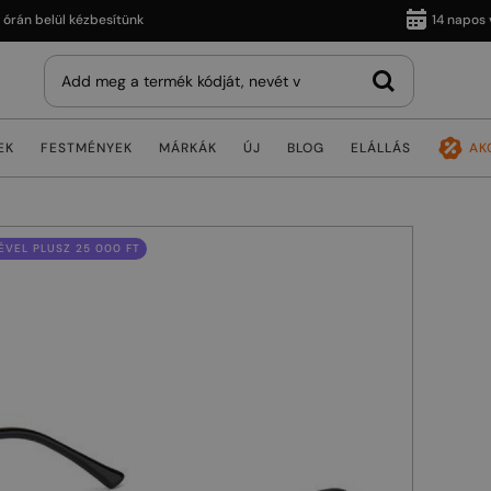
 belül kézbesítünk
14 napos vissz
EK
FESTMÉNYEK
MÁRKÁK
ÚJ
BLOG
ELÁLLÁS
AK
VEL PLUSZ 25 000 FT