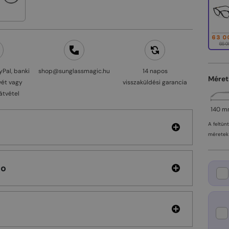
63 0
66 0
yPal, banki
shop@sunglassmagic.hu
14 napos
Méret
vét vagy
visszaküldési garancia
átvétel
140 
A feltün
méretek 
hoo