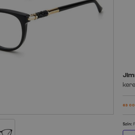
Jim
kere
63 00
Szín: