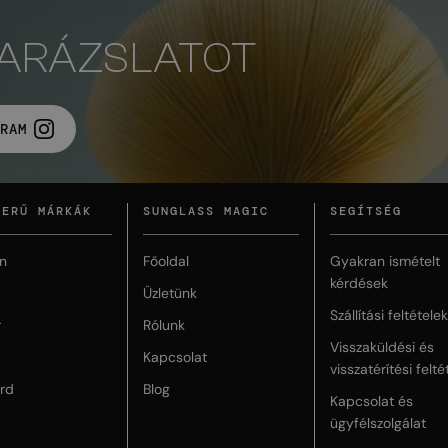
VARÁZSLATOT
RAM
ZERŰ MÁRKÁK
SUNGLASS MAGIC
SEGÍTSÉG
n
Főoldal
Gyakran ismételt
kérdések
Üzletünk
Szállítási feltételek
r
Rólunk
Visszaküldési és
Kapcsolat
visszatérítési felté
rd
Blog
Kapcsolat és
ügyfélszolgálat