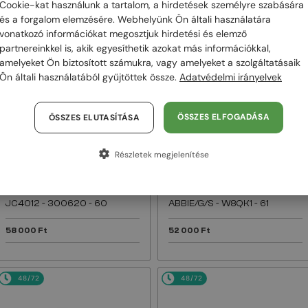
Cookie-kat használunk a tartalom, a hirdetések személyre szabására
és a forgalom elemzésére. Webhelyünk Ön általi használatára
48/72
48/72
vonatkozó információkat megosztjuk hirdetési és elemző
partnereinkkel is, akik egyesíthetik azokat más információkkal,
amelyeket Ön biztosított számukra, vagy amelyeket a szolgáltatásaik
Ön általi használatából gyűjtöttek össze.
Adatvédelmi irányelvek
ÖSSZES ELFOGADÁSA
ÖSSZES ELUTASÍTÁSA
Részletek megjelenítése
—
—
Jimmy Choo
Jimmy Choo
Napszemüvegek
Napszemüvegek
JC4012 - 300620 - 60
ABBIE/G/S - W8QK1 - 61
58 000 Ft
52 000 Ft
48/72
48/72