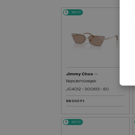
48/72
—
Jimmy Choo
Napszemüvegek
JC4012 - 300613 - 60
58 000 Ft
48/72