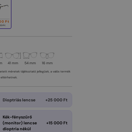
00 Ft
00 Ft
mm
41 mm
54 mm
16 mm
tetett méretek tájékoztató jellegűek, a valós termék
eltérhetnek.
Dioptriás lencse
+25 000 Ft
Kék-fényszűrő
(monitor) lencse
+15 000 Ft
dioptria nékül