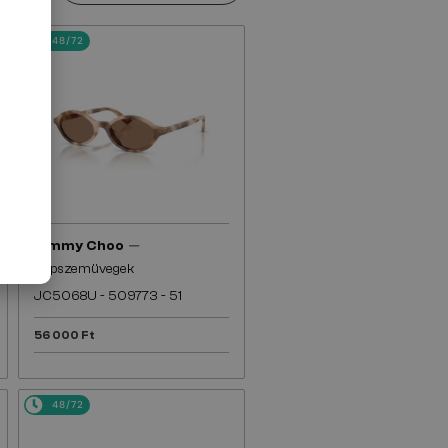
48/72
—
Jimmy Choo
Napszemüvegek
JC5068U - 509773 - 51
56 000 Ft
48/72