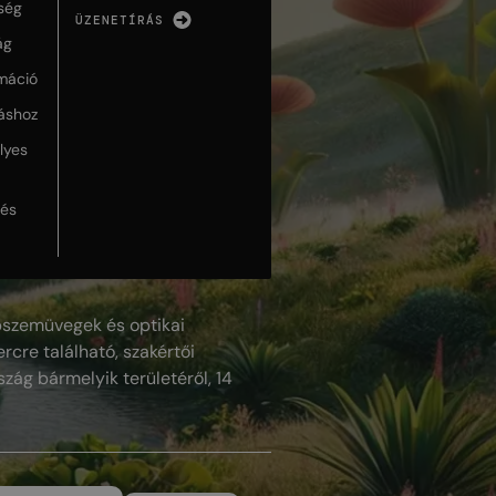
ség
ÜZENETÍRÁS
ág
máció
táshoz
lyes
lés
szemüvegek és optikai
rcre található, szakértői
szág bármelyik területéről, 14