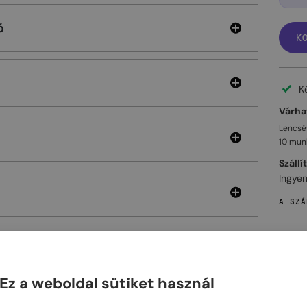
ó
K
K
Várhat
Lencsés
10 mun
Szállí
Ingyen
A SZÁ
Ez a weboldal sütiket használ
ELHET