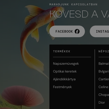
MARADJUNK KAPCSOLATBAN
KÖVESD A 
FACEBOOK
INSTAG
TERMÉKEK
NÉPS
Napszemüvegek
Balmai
Optikai keretek
Bvlgari
Ajándékkártya
Cartie
Festmények
Celine
Chopa
Dior