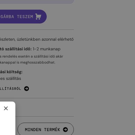
OSÁRBA TESZEM
észleten, üzletünkben azonnal elérhető
ó szállítási idő:
1-2 munkanap
 rendelés esetén a szállítási idő akár
kanappal
is meghosszabbodhat.
tási költség:
es szállítás
LLÍTÁSRÓL
×
MINDEN TERMÉK