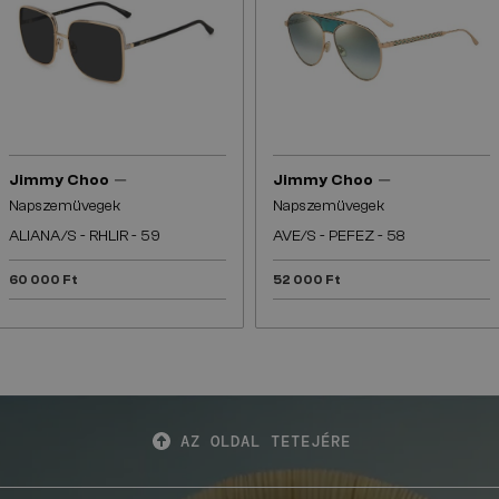
—
—
Jimmy Choo
Jimmy Choo
Napszemüvegek
Napszemüvegek
ALIANA/S - RHLIR - 59
AVE/S - PEFEZ - 58
60 000 Ft
52 000 Ft
AZ OLDAL TETEJÉRE