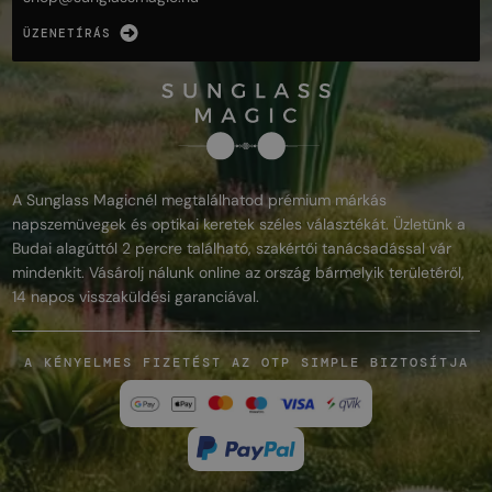
ÜZENETÍRÁS
A Sunglass Magicnél megtalálhatod prémium márkás
napszemüvegek és optikai keretek széles választékát. Üzletünk a
Budai alagúttól 2 percre található, szakértői tanácsadással vár
mindenkit. Vásárolj nálunk online az ország bármelyik területéről,
14 napos visszaküldési garanciával.
A KÉNYELMES FIZETÉST AZ OTP SIMPLE BIZTOSÍTJA