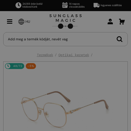
24/48 órán belül
14 napos
Ingyenes szállítás
kézbesítünk
visszaküldés
HU
Termékek
Optikai keretek
48/72
-5%