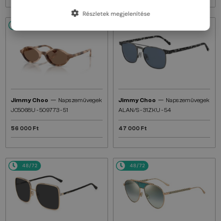
Részletek megjelenítése
48/72
48/72
—
—
Jimmy Choo
Napszemüvegek
Jimmy Choo
Napszemüvegek
JC5068U - 509773 - 51
ALAN/S - 31ZKU - 54
56 000 Ft
47 000 Ft
48/72
48/72