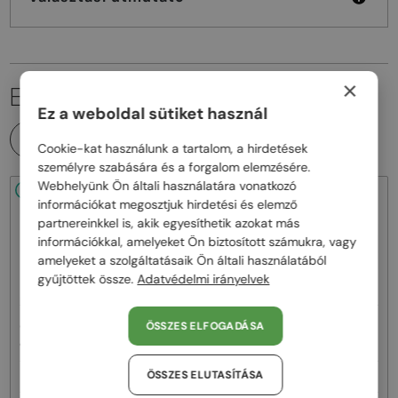
×
EZ IS ÉRDEKELHET
Ez a weboldal sütiket használ
MINDEN TERMÉK
Cookie-kat használunk a tartalom, a hirdetések
személyre szabására és a forgalom elemzésére.
Webhelyünk Ön általi használatára vonatkozó
48/72
48/72
információkat megosztjuk hirdetési és elemző
partnereinkkel is, akik egyesíthetik azokat más
információkkal, amelyeket Ön biztosított számukra, vagy
amelyeket a szolgáltatásaik Ön általi használatából
gyűjtöttek össze.
Adatvédelmi irányelvek
—
—
ÖSSZES ELFOGADÁSA
Jimmy Choo
Napszemüvegek
Jimmy Choo
Napszemüvegek
JC4012 - 300613 - 60
ABBIE/G/S - W8QK1 - 61
ÖSSZES ELUTASÍTÁSA
58 000 Ft
52 000 Ft