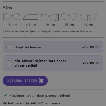
Méret
140 mm
145 mm
49 mm
55 mm
18 mm
A feltüntetett méretek tájékoztató jellegűek, a valós termék méretek eltérhetnek.
Dioptriás lencse
+25 000 Ft
Kék-fényszűrő (monitor) lencse
+15 000 Ft
dioptria nékül
KOSÁRBA TESZEM
Készleten, üzletünkben azonnal elérhető
Várható szállítási idő:
1-2 munkanap