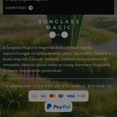
ÜZENETÍRÁS
A Sunglass Magicnél megtalálhatod prémium márkás
napszemüvegek és optikai keretek széles választékát. Üzletünk a
Budai alagúttól 2 percre található, szakértői tanácsadással vár
mindenkit. Vásárolj nálunk online az ország bármelyik területéről,
14 napos visszaküldési garanciával.
A KÉNYELMES FIZETÉST AZ OTP SIMPLE BIZTOSÍTJA