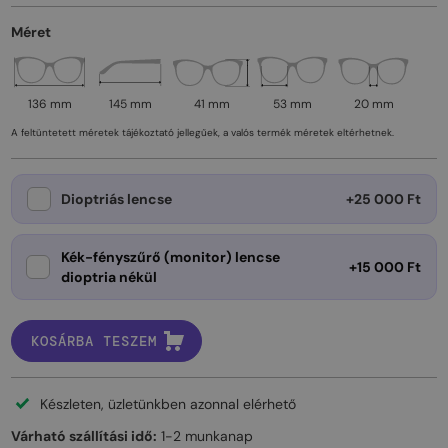
Méret
136 mm
145 mm
41 mm
53 mm
20 mm
A feltüntetett méretek tájékoztató jellegűek, a valós termék méretek eltérhetnek.
Dioptriás lencse
+25 000 Ft
Kék-fényszűrő (monitor) lencse
+15 000 Ft
dioptria nékül
KOSÁRBA TESZEM
Készleten, üzletünkben azonnal elérhető
Várható szállítási idő:
1-2 munkanap