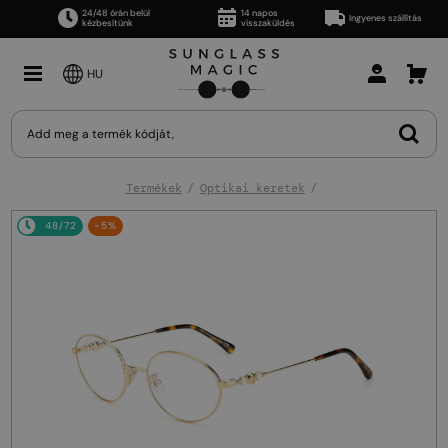
24/48 órán belül
14 napos
Ingyenes szállítás
kézbesítünk
visszaküldés
HU
Termékek
Optikai keretek
48/72
-5%