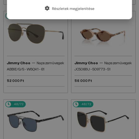
Részletek megjelenítése
48/72
48/72
—
—
Jimmy Choo
Napszemüvegek
Jimmy Choo
Napszemüvegek
ABBIE/G/S - W8QK1 - 61
JC5068U - 509773 - 51
52 000 Ft
56 000 Ft
48/72
48/72