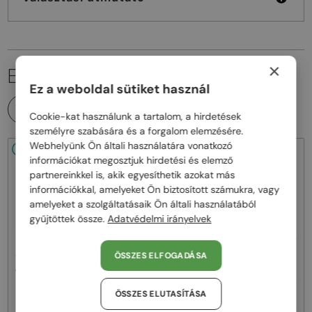
×
EZ IS ÉRDEKELHET
Ez a weboldal sütiket használ
MINDEN TERMÉK
Cookie-kat használunk a tartalom, a hirdetések
személyre szabására és a forgalom elemzésére.
Webhelyünk Ön általi használatára vonatkozó
48/72
48/72
információkat megosztjuk hirdetési és elemző
partnereinkkel is, akik egyesíthetik azokat más
információkkal, amelyeket Ön biztosított számukra, vagy
amelyeket a szolgáltatásaik Ön általi használatából
gyűjtöttek össze.
Adatvédelmi irányelvek
—
—
ÖSSZES ELFOGADÁSA
Jimmy Choo
Napszemüvegek
Jimmy Choo
Napszemüvegek
JC4012 - 300613 - 60
JC4012 - 300620 - 60
ÖSSZES ELUTASÍTÁSA
58 000 Ft
58 000 Ft