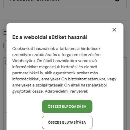
×
EZ IS ÉRDEKELHET
Ez a weboldal sütiket használ
MINDEN TERMÉK
Cookie-kat használunk a tartalom, a hirdetések
személyre szabására és a forgalom elemzésére.
Webhelyünk Ön általi használatára vonatkozó
48/72
48/72
információkat megosztjuk hirdetési és elemző
partnereinkkel is, akik egyesíthetik azokat más
információkkal, amelyeket Ön biztosított számukra, vagy
amelyeket a szolgáltatásaik Ön általi használatából
gyűjtöttek össze.
Adatvédelmi irányelvek
—
—
ÖSSZES ELFOGADÁSA
Jimmy Choo
Napszemüvegek
Jimmy Choo
Napszemüvegek
JC4012 - 300613 - 60
JC4012 - 300620 - 60
ÖSSZES ELUTASÍTÁSA
58 000 Ft
58 000 Ft