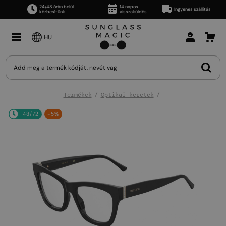
24/48 órán belül
14 napos
Ingyenes szállítás
kézbesítünk
visszaküldés
HU
Termékek
Optikai keretek
48/72
-5%