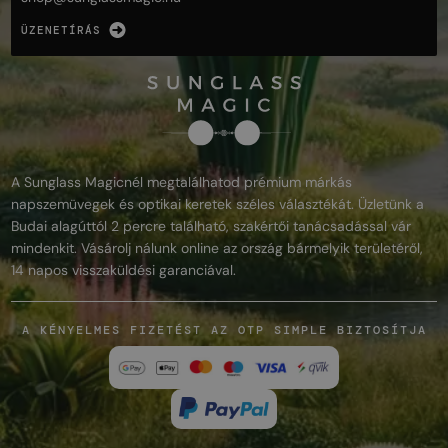
ÜZENETÍRÁS
A Sunglass Magicnél megtalálhatod prémium márkás
napszemüvegek és optikai keretek széles választékát. Üzletünk a
Budai alagúttól 2 percre található, szakértői tanácsadással vár
mindenkit. Vásárolj nálunk online az ország bármelyik területéről,
14 napos visszaküldési garanciával.
A KÉNYELMES FIZETÉST AZ OTP SIMPLE BIZTOSÍTJA