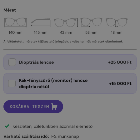
Méret
140 mm
145 mm
42 mm
53 mm
18 mm
A feltüntetett méretek tájékoztató jellegűek, a valós termék méretek eltérhetnek.
Dioptriás lencse
+25 000 Ft
Kék-fényszűrő (monitor) lencse
+15 000 Ft
dioptria nékül
KOSÁRBA TESZEM
Készleten, üzletünkben azonnal elérhető
Várható szállítási idő:
1-2 munkanap