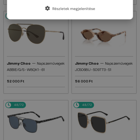
Részletek megjelenítése
48/72
48/72
—
—
Jimmy Choo
Napszemüvegek
Jimmy Choo
Napszemüvegek
ABBIE/G/S - W8QK1 - 61
JC5068U - 509773 - 51
52 000 Ft
56 000 Ft
48/72
48/72