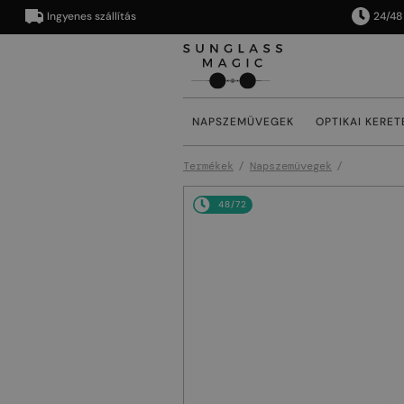
Ingyenes szállítás
24/48 órán 
NAPSZEMÜVEGEK
OPTIKAI KERET
Termékek
Napszemüvegek
48/72