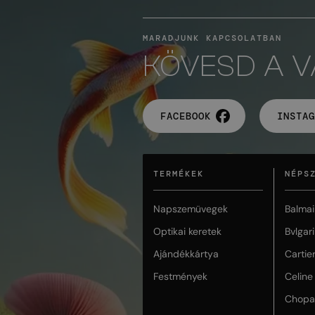
MARADJUNK KAPCSOLATBAN
KÖVESD A 
FACEBOOK
INSTAG
TERMÉKEK
NÉPS
Napszemüvegek
Balmai
Optikai keretek
Bvlgari
Ajándékkártya
Cartie
Festmények
Celine
Chopa