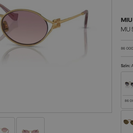
MIU
MU 5
86 000
Szín:
86 0