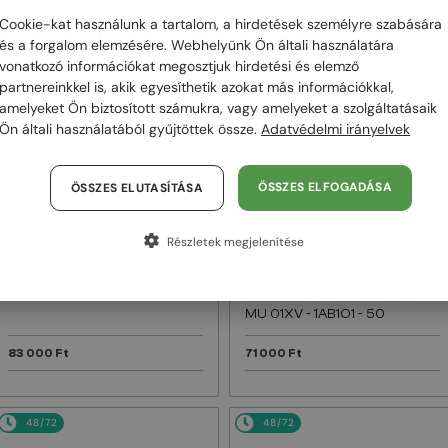
Cookie-kat használunk a tartalom, a hirdetések személyre szabására
48/72
48/72
és a forgalom elemzésére. Webhelyünk Ön általi használatára
vonatkozó információkat megosztjuk hirdetési és elemző
partnereinkkel is, akik egyesíthetik azokat más információkkal,
amelyeket Ön biztosított számukra, vagy amelyeket a szolgáltatásaik
Ön általi használatából gyűjtöttek össze.
Adatvédelmi irányelvek
ÖSSZES ELFOGADÁSA
ÖSSZES ELUTASÍTÁSA
Részletek megjelenítése
—
MIU MIU
Napszemüvegek
EGYFÓKUSZÚ LENCSÉVEL PLUSZ 25
000 FT
MU 11ZS - 16K01O - 51
—
MIU MIU
Optikai keretek
MU 01XV - 1AB1O1 - 50
83 000 Ft
71 000 Ft
48/72
48/72