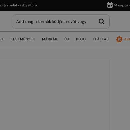
belül kézbesítünk
14 napos vissz
EK
FESTMÉNYEK
MÁRKÁK
ÚJ
BLOG
ELÁLLÁS
AK