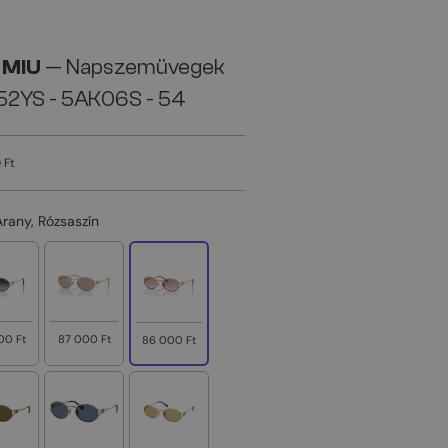
 MIU
— Napszemüvegek
2YS - ​5AK06S - ​54
 Ft
Arany, Rózsaszín
00 Ft
87 000 Ft
86 000 Ft