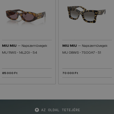
—
—
MIU MIU
Napszemüvegek
MIU MIU
Napszemüvegek
MU 11WS - 14L20I - 54
MU 08WS - 7S00A7 - 51
85 000 Ft
70 000 Ft
AZ OLDAL TETEJÉRE