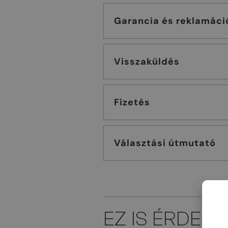
Garancia és reklamáci
Visszaküldés
Fizetés
Választási útmutató
EZ IS ÉRDEK