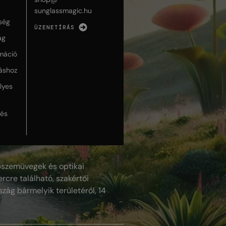
sunglassmagic.hu
ség
ÜZENETÍRÁS
ág
máció
táshoz
lyes
lés
szemüvegek és optikai
rcre található, szakértői
szág bármelyik területéről, 14