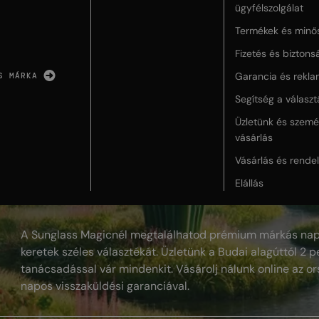
ügyfélszolgálat
Termékek és minő
Fizetés és biztons
Garancia és rekla
S MÁRKA
Segítség a válasz
Üzletünk és szemé
vásárlás
Vásárlás és rende
Elállás
A Sunglass Magicnél megtalálhatod prémium márkás nap
keretek széles választékát. Üzletünk a Budai alagúttól 2 pe
tanácsadással vár mindenkit. Vásárolj nálunk online az or
napos visszaküldési garanciával.