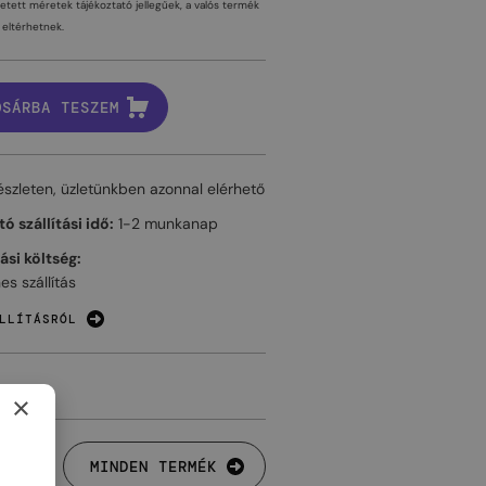
tetett méretek tájékoztató jellegűek, a valós termék
eltérhetnek.
OSÁRBA TESZEM
észleten, üzletünkben azonnal elérhető
ó szállítási idő:
1-2 munkanap
tási költség:
es szállítás
LLÍTÁSRÓL
×
MINDEN TERMÉK