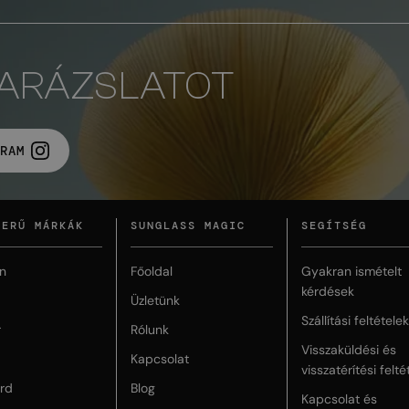
VARÁZSLATOT
RAM
ZERŰ MÁRKÁK
SUNGLASS MAGIC
SEGÍTSÉG
n
Főoldal
Gyakran ismételt
kérdések
Üzletünk
Szállítási feltételek
r
Rólunk
Visszaküldési és
Kapcsolat
visszatérítési felté
rd
Blog
Kapcsolat és