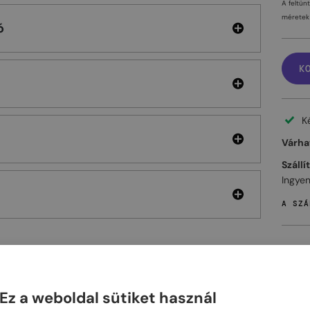
A feltün
méretek 
ó
K
K
Várhat
Szállí
Ingyen
A SZÁ
ELHET
Ez a weboldal sütiket használ