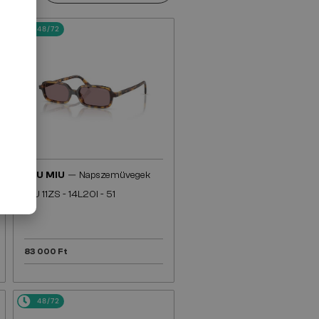
48/72
—
MIU MIU
Napszemüvegek
MU 11ZS - 14L20I - 51
83 000 Ft
48/72