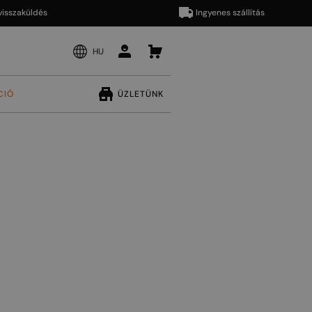
aküldés
Ingyenes szállítás
HU
CIÓ
ÜZLETÜNK