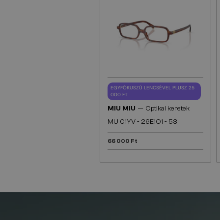
EGYFÓKUSZÚ LENCSÉVEL PLUSZ 25
000 FT
—
MIU MIU
Optikai keretek
MU 01YV - 26E1O1 - 53
66 000 Ft