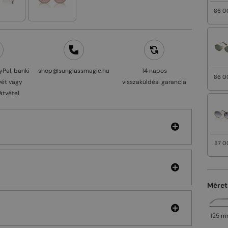
86 0
yPal, banki
shop@sunglassmagic.hu
14 napos
86 0
vét vagy
visszaküldési garancia
átvétel
87 0
Méret
125 