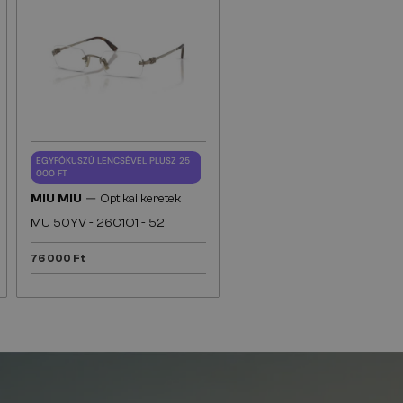
EGYFÓKUSZÚ LENCSÉVEL PLUSZ 25
000 FT
—
MIU MIU
Optikai keretek
MU 50YV - 26C1O1 - 52
76 000 Ft