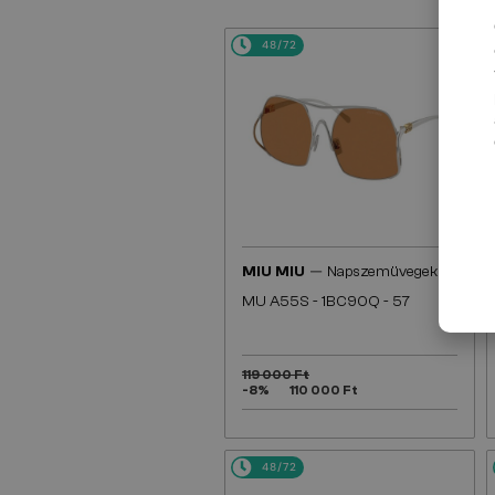
48/72
—
MIU MIU
Napszemüvegek
MU A55S - ​1BC90Q - ​57
119 000 Ft
-8%
110 000 Ft
48/72