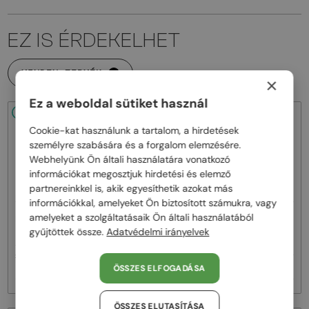
EZ IS ÉRDEKELHET
MINDEN TERMÉK
×
Ez a weboldal sütiket használ
48/72
48/72
Cookie-kat használunk a tartalom, a hirdetések
személyre szabására és a forgalom elemzésére.
Webhelyünk Ön általi használatára vonatkozó
információkat megosztjuk hirdetési és elemző
partnereinkkel is, akik egyesíthetik azokat más
információkkal, amelyeket Ön biztosított számukra, vagy
—
—
amelyeket a szolgáltatásaik Ön általi használatából
MIU MIU
Napszemüvegek
MIU MIU
Napszemüvegek
gyűjtöttek össze.
Adatvédelmi irányelvek
MU A55S - ​1BC90Q - ​57
MU 11ZS - 16K01O - 51
119 000 Ft
-8%
110 000 Ft
83 000 Ft
ÖSSZES ELFOGADÁSA
ÖSSZES ELUTASÍTÁSA