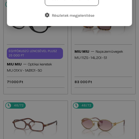
48/72
48/72
Részletek megjelenítése
—
EGYFÓKUSZÚ LENCSÉVEL PLUSZ
MIU MIU
Napszemüvegek
25 000 FT
MU 11ZS - 14L20I - 51
—
MIU MIU
Optikai keretek
MU 01XV - 1AB1O1 - 50
71 000 Ft
83 000 Ft
48/72
48/72