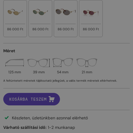
86 000 Ft
86 000 Ft
86 000 Ft
86 000 Ft
Méret
125 mm
39 mm
54 mm
21 mm
A feltüntetett méretek tájékoztató jellegűek, a valós termék méretek eltérhetnek.
KOSÁRBA TESZEM
Készleten, üzletünkben azonnal elérhető
Várható szállítási idő:
1-2 munkanap