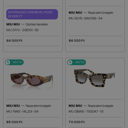
—
EGYFÓKUSZÚ LENCSÉVEL PLUSZ
MIU MIU
Napszemüvegek
25 000 FT
MU 52YS - ​5AK06S - ​54
—
MIU MIU
Optikai keretek
MU 01YV - 26E1O1 - 53
66 000 Ft
86 000 Ft
48/72
48/72
—
—
MIU MIU
Napszemüvegek
MIU MIU
Napszemüvegek
MU 11WS - 14L20I - 54
MU 08WS - 7S00A7 - 51
85 000 Ft
70 000 Ft