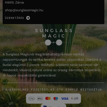
Hétfő: Zárva
shop@
sunglassmagic.hu
ÜZENETÍRÁS
A Sunglass Magicnél megtalálhatod prémium márkás
napszemüvegek és optikai keretek széles választékát. Üzletünk a
Budai alagúttól 2 percre található, szakértői tanácsadással vár
mindenkit. Vásárolj nálunk online az ország bármelyik területéről,
14 napos visszaküldési garanciával.
A KÉNYELMES FIZETÉST AZ OTP SIMPLE BIZTOSÍTJA