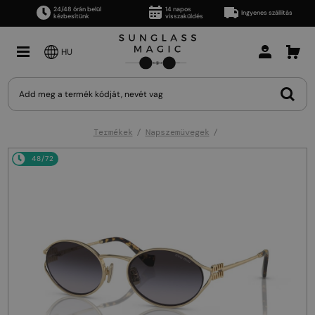
24/48 órán belül
14 napos
Ingyenes szállítás
kézbesítünk
visszaküldés
HU
Termékek
Napszemüvegek
48/72