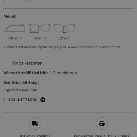
Méret
145 mm
54 mm
22 mm
A feltüntetett méretek tájékoztató jellegűek, a valós termék méretek eltérhetnek.
Nincs készleten
Várható szállítási idő:
1-2 munkanap
Szállítási költség:
Ingyenes szállítás
A SZÁLLÍTÁSRÓL
Ingyenes szállítás
Bankkártya, PayPal, banki utalás,