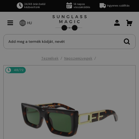
24/48 órán belül
14 napos
Ingyenes szállítás
kézbesítünk
visszaküldés
HU
Termékek
Napszemüvegek
48/72