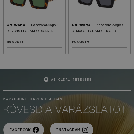
—
—
Off-White
Napszemüvegek
Off-White
Napszemüvegek
OERI049 LEONARDO - 6055 - 51
OERI060 LEONARDO - 1007 - 51
119 000 Ft
119 000 Ft
AZ OLDAL TETEJÉRE
MARADJUNK KAPCSOLATBAN
KÖVESD A VARÁZSLATOT
FACEBOOK
INSTAGRAM