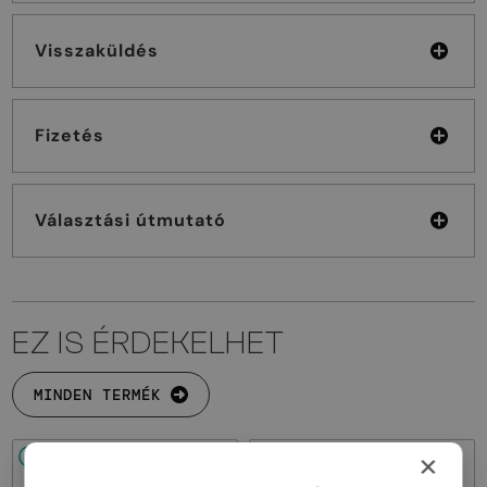
Visszaküldés
Fizetés
Választási útmutató
EZ IS ÉRDEKELHET
MINDEN TERMÉK
×
48/72
48/72