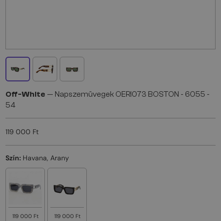
Off-White
— Napszemüvegek OERI073 BOSTON - 6055 -
54
119 000 Ft
Szín:
Havana, Arany
119 000 Ft
119 000 Ft