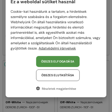
Ez a weboldal sütiket használ
Cookie-kat használunk a tartalom, a hirdetések
személyre szabására és a forgalom elemzésére.
Webhelyünk Ön általi használatára vonatkozó
információkat megosztjuk hirdetési és elemző
—
—
Off-White
Napszemüvegek
Off-White
Napszemüvegek
partnereinkkel is, akik egyesíthetik azokat más
OERI017 NASSAU - 1107 - 51
OERI017 NASSAU - 8507 - 51
információkkal, amelyeket Ön biztosított számukra, vagy
amelyeket a szolgáltatásaik Ön általi használatából
76 000 Ft
76 000 Ft
gyűjtöttek össze.
Adatvédelmi irányelvek
ÖSSZES ELFOGADÁSA
48/72
48/72
ÖSSZES ELUTASÍTÁSA
Részletek megjelenítése
—
—
Off-White
Napszemüvegek
Off-White
Napszemüvegek
OERI018 ZURICH - 1007 - 51
OERI018 ZURICH - 1107 - 51