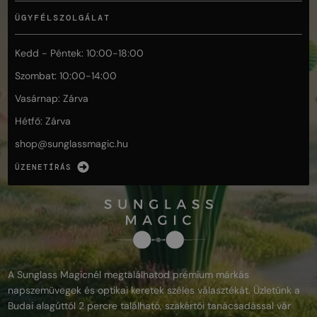
ÜGYFÉLSZOLGÁLAT
Kedd - Péntek: 10:00-18:00
Szombat: 10:00-14:00
Vasárnap: Zárva
Hétfő: Zárva
shop@
sunglassmagic.hu
ÜZENETÍRÁS
A Sunglass Magicnél megtalálhatod prémium márkás
napszemüvegek és optikai keretek széles választékát. Üzletünk a
Budai alagúttól 2 percre található, szakértői tanácsadással vár