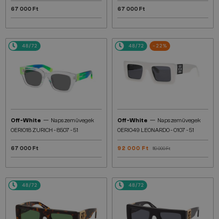
67 000 Ft
67 000 Ft
48/72
48/72
-22%
—
—
Off-White
Napszemüvegek
Off-White
Napszemüvegek
OERI018 ZURICH - 8507 - 51
OERI049 LEONARDO - 0107 - 51
67 000 Ft
92 000 Ft
119 000 Ft
48/72
48/72