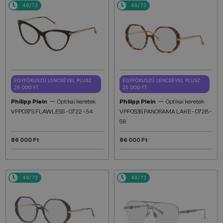
48/72
48/72
EGYFÓKUSZÚ LENCSÉVEL PLUSZ
EGYFÓKUSZÚ LENCSÉVEL PLUSZ
25 000 FT
25 000 FT
—
—
Philipp Plein
Optikai keretek
Philipp Plein
Optikai keretek
VPP037S FLAWLESS - 0722 - 54
VPP053S PANORAMA LAKE - 0728 -
56
86 000 Ft
86 000 Ft
48/72
48/72