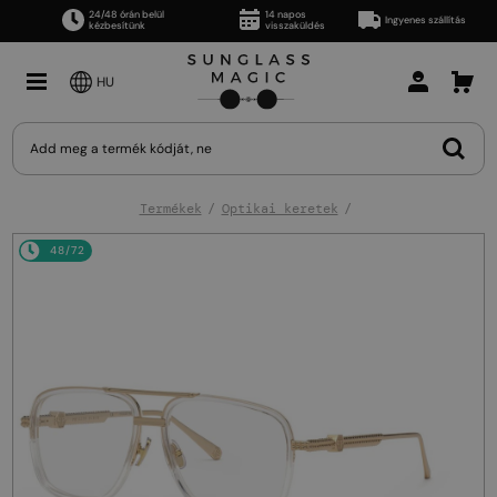
24/48 órán belül
14 napos
Ingyenes szállítás
kézbesítünk
visszaküldés
HU
Termékek
Optikai keretek
48/72