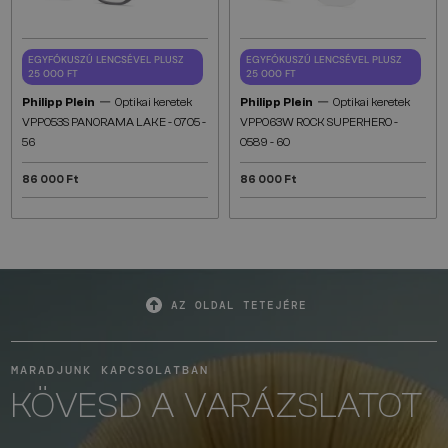
EGYFÓKUSZÚ LENCSÉVEL PLUSZ
EGYFÓKUSZÚ LENCSÉVEL PLUSZ
25 000 FT
25 000 FT
—
—
Philipp Plein
Optikai keretek
Philipp Plein
Optikai keretek
VPP053S PANORAMA LAKE - 0705 -
VPP063W ROCK SUPERHERO -
56
0589 - 60
86 000 Ft
86 000 Ft
AZ OLDAL TETEJÉRE
MARADJUNK KAPCSOLATBAN
KÖVESD A VARÁZSLATOT