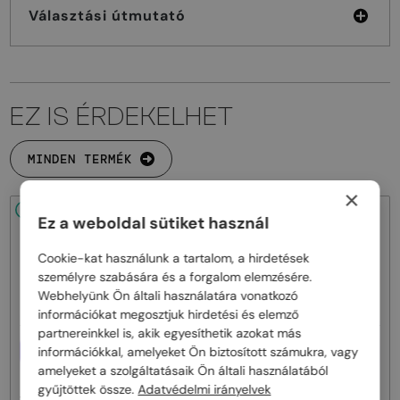
Választási útmutató
EZ IS ÉRDEKELHET
MINDEN TERMÉK
×
48/72
48/72
Ez a weboldal sütiket használ
Cookie-kat használunk a tartalom, a hirdetések
személyre szabására és a forgalom elemzésére.
Webhelyünk Ön általi használatára vonatkozó
információkat megosztjuk hirdetési és elemző
partnereinkkel is, akik egyesíthetik azokat más
EGYFÓKUSZÚ LENCSÉVEL PLUSZ
EGYFÓKUSZÚ LENCSÉVEL PLUSZ
információkkal, amelyeket Ön biztosított számukra, vagy
25 000 FT
25 000 FT
amelyeket a szolgáltatásaik Ön általi használatából
—
—
Philipp Plein
Optikai keretek
Philipp Plein
Optikai keretek
gyűjtöttek össze.
Adatvédelmi irányelvek
VPP036S ICON - 0579 - 54
VPP068S QUEEN - 0V64 - 57