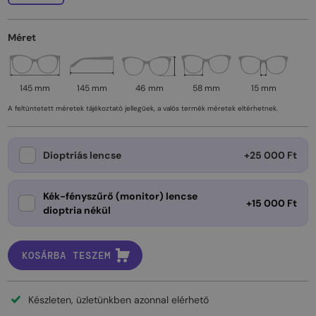
Méret
145 mm
145 mm
46 mm
58 mm
15 mm
A feltüntetett méretek tájékoztató jellegűek, a valós termék méretek eltérhetnek.
Dioptriás lencse
+25 000 Ft
Kék-fényszűrő (monitor) lencse
+15 000 Ft
dioptria nékül
KOSÁRBA TESZEM
Készleten, üzletünkben azonnal elérhető