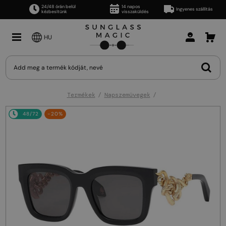
24/48 órán belül
14 napos
Ingyenes szállítás
kézbesítünk
visszaküldés
HU
Termékek
Napszemüvegek
48/72
-20%