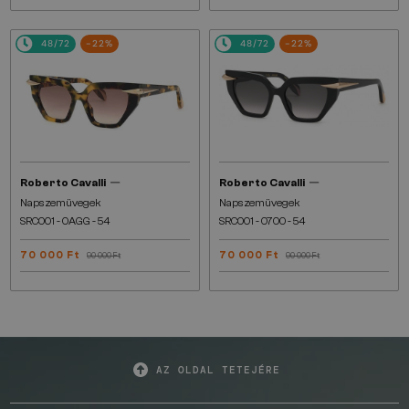
48/72
-22%
48/72
-22%
—
—
Roberto Cavalli
Roberto Cavalli
Napszemüvegek
Napszemüvegek
SRC001 - 0AGG - 54
SRC001 - 0700 - 54
70 000 Ft
70 000 Ft
90 000 Ft
90 000 Ft
AZ OLDAL TETEJÉRE