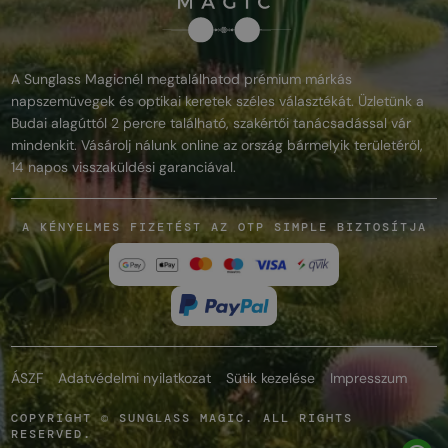
A Sunglass Magicnél megtalálhatod prémium márkás
napszemüvegek és optikai keretek széles választékát. Üzletünk a
Budai alagúttól 2 percre található, szakértői tanácsadással vár
mindenkit. Vásárolj nálunk online az ország bármelyik területéről,
14 napos visszaküldési garanciával.
A KÉNYELMES FIZETÉST AZ OTP SIMPLE BIZTOSÍTJA
ÁSZF
Adatvédelmi nyilatkozat
Sütik kezelése
Impresszum
COPYRIGHT © SUNGLASS MAGIC. ALL RIGHTS
RESERVED.