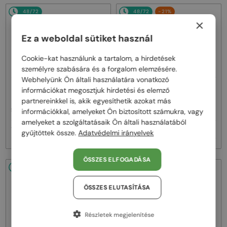
48/72
48/72
-21%
×
Ez a weboldal sütiket használ
Cookie-kat használunk a tartalom, a hirdetések
személyre szabására és a forgalom elemzésére.
Webhelyünk Ön általi használatára vonatkozó
—
—
Roberto Cavalli
Roberto Cavalli
információkat megosztjuk hirdetési és elemző
Napszemüvegek
Napszemüvegek
partnereinkkel is, akik egyesíthetik azokat más
SRC006 - 0300 - 63
SRC002S - 700Y - 54
információkkal, amelyeket Ön biztosított számukra, vagy
amelyeket a szolgáltatásaik Ön általi használatából
104 000 Ft
72 000 Ft
90 000 Ft
gyűjtöttek össze.
Adatvédelmi irányelvek
ÖSSZES ELFOGADÁSA
48/72
-21%
48/72
-21%
ÖSSZES ELUTASÍTÁSA
Részletek megjelenítése