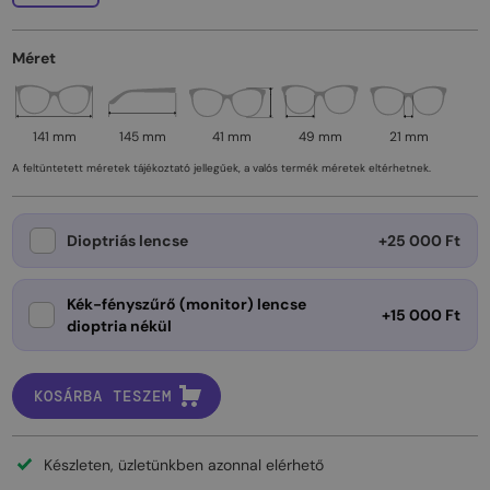
Méret
141 mm
145 mm
41 mm
49 mm
21 mm
A feltüntetett méretek tájékoztató jellegűek, a valós termék méretek eltérhetnek.
Dioptriás lencse
+25 000 Ft
Kék-fényszűrő (monitor) lencse
+15 000 Ft
dioptria nékül
KOSÁRBA TESZEM
Készleten, üzletünkben azonnal elérhető