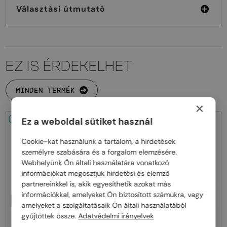
Választási útmutató
EZ IS ÉRDEKELHET
MINDEN TERMÉK
×
Ez a weboldal sütiket használ
48/72
48/72
Cookie-kat használunk a tartalom, a hirdetések
személyre szabására és a forgalom elemzésére.
Webhelyünk Ön általi használatára vonatkozó
információkat megosztjuk hirdetési és elemző
partnereinkkel is, akik egyesíthetik azokat más
információkkal, amelyeket Ön biztosított számukra, vagy
EGYFÓKUSZÚ LENCSÉVEL PLUSZ
EGYFÓKUSZÚ LENCSÉVEL PLUSZ
25 000 FT
25 000 FT
amelyeket a szolgáltatásaik Ön általi használatából
gyűjtöttek össze.
Adatvédelmi irányelvek
—
—
Tom Ford
Optikai keretek
Tom Ford
Optikai keretek
TF5998-K-B - 020 - 51 - KÉK-IBOLYA
TF5998-K-B ECO - 001 - 51 - KÉK-