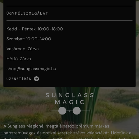
ÜGYFÉLSZOLGÁLAT
Kedd - Péntek: 10:00-18:00
Szombat: 10:00-14:00
Vasárnap: Zárva
Hétfő: Zárva
shop@
sunglassmagic.hu
ÜZENETÍRÁS
A Sunglass Magicnél megtalálhatod prémium márkás
napszemüvegek és optikai keretek széles választékát. Üzletünk a