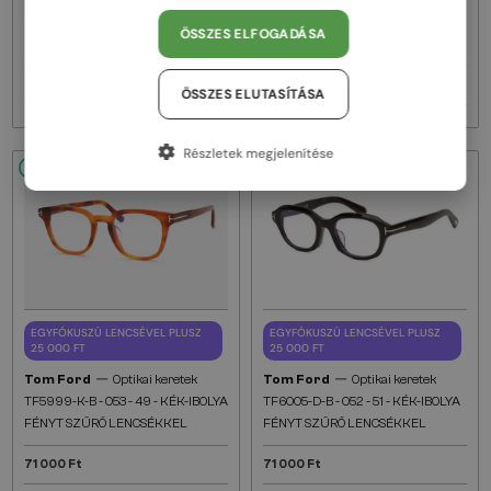
FÉNYT SZŰRŐ LENCSÉKKEL
IBOLYA FÉNYT SZŰRŐ
ÖSSZES ELFOGADÁSA
LENCSÉKKEL
71 000 Ft
71 000 Ft
ÖSSZES ELUTASÍTÁSA
Részletek megjelenítése
48/72
48/72
EGYFÓKUSZÚ LENCSÉVEL PLUSZ
EGYFÓKUSZÚ LENCSÉVEL PLUSZ
25 000 FT
25 000 FT
—
—
Tom Ford
Optikai keretek
Tom Ford
Optikai keretek
TF5999-K-B - 053 - 49 - KÉK-IBOLYA
TF6005-D-B - 052 - 51 - KÉK-IBOLYA
FÉNYT SZŰRŐ LENCSÉKKEL
FÉNYT SZŰRŐ LENCSÉKKEL
71 000 Ft
71 000 Ft