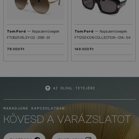
—
—
Tom Ford
Napszemüvegek
Tom Ford
Napszemüvegek
FT0825 RILEY-02 - 28B - 61
FT1253 ICON COLLECTION - 01A - 54
78 000 Ft
149 000 Ft
AZ OLDAL TETEJÉRE
MARADJUNK KAPCSOLATBAN
KÖVESD A VARÁZSLATOT