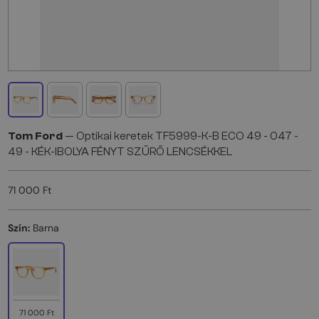
Tom Ford
— Optikai keretek TF5999-K-B ECO 49 - 047 -
49 - KÉK-IBOLYA FÉNYT SZŰRŐ LENCSÉKKEL
71 000 Ft
Szín:
Barna
71 000 Ft