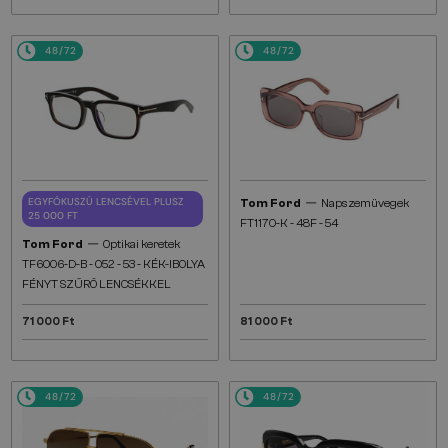
48/72
48/72
—
EGYFÓKUSZÚ LENCSÉVEL PLUSZ
Tom Ford
Napszemüvegek
25 000 FT
FT1170-K - 48F - 54
—
Tom Ford
Optikai keretek
TF6006-D-B - 052 - 53 - KÉK-IBOLYA
FÉNYT SZŰRŐ LENCSÉKKEL
71 000 Ft
81 000 Ft
48/72
48/72