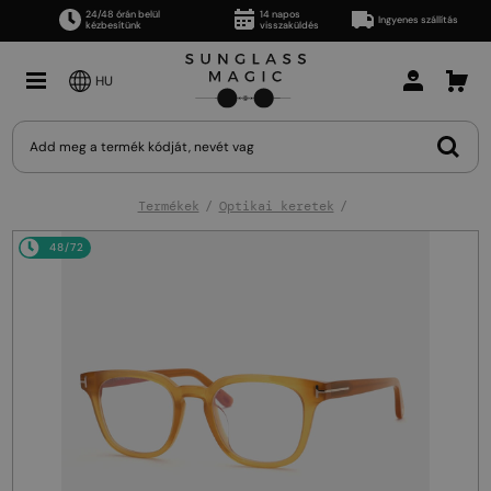
24/48 órán belül
14 napos
Ingyenes szállítás
kézbesítünk
visszaküldés
HU
Termékek
Optikai keretek
48/72