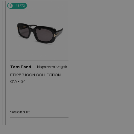
48/72
—
Tom Ford
Napszemüvegek
FT1253 ICON COLLECTION -
01A - 54
149 000 Ft