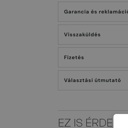
Garancia és reklamáci
Visszaküldés
Fizetés
Választási útmutató
EZ IS ÉRDEK