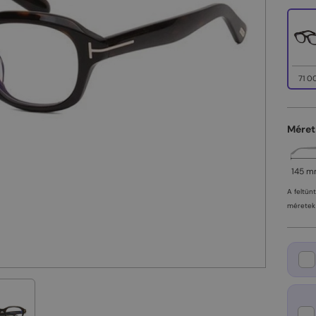
71 0
Méret
145 
A feltün
méretek 