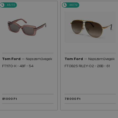
48/72
48/72
—
—
Tom Ford
Napszemüvegek
Tom Ford
Napszemüvegek
FT1170-K - 48F - 54
FT0825 RILEY-02 - 28B - 61
81 000 Ft
78 000 Ft