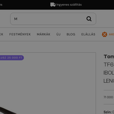
Ingyenes szállítás
EK
FESTMÉNYEK
MÁRKÁK
ÚJ
BLOG
ELÁLLÁS
AK
Tom
USZ 25 000 FT
TF60
IBO
LEN
71 000 
Szín: