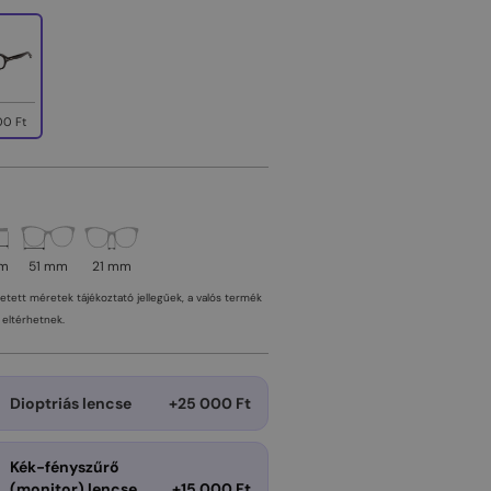
00 Ft
mm
51 mm
21 mm
tetett méretek tájékoztató jellegűek, a valós termék
eltérhetnek.
Dioptriás lencse
+25 000 Ft
Kék-fényszűrő
(monitor) lencse
+15 000 Ft