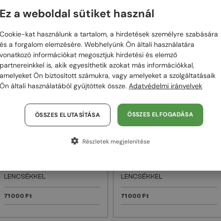
Ez a weboldal sütiket használ
48/72
48/72
Cookie-kat használunk a tartalom, a hirdetések személyre szabására
és a forgalom elemzésére. Webhelyünk Ön általi használatára
vonatkozó információkat megosztjuk hirdetési és elemző
partnereinkkel is, akik egyesíthetik azokat más információkkal,
amelyeket Ön biztosított számukra, vagy amelyeket a szolgáltatásaik
Ön általi használatából gyűjtöttek össze.
Adatvédelmi irányelvek
ÖSSZES ELFOGADÁSA
ÖSSZES ELUTASÍTÁSA
EGYFÓKUSZÚ LENCSÉVEL PLUSZ 25
EGYFÓKUSZÚ LENCSÉVEL PLUSZ 25
000 FT
000 FT
—
—
Részletek megjelenítése
Tom Ford
Optikai keretek
Tom Ford
Optikai keretek
TF5998-K-B ECO - 001 - 51 -
TF5999-K-B - 053 - 49 - KÉK-
KÉK-IBOLYA FÉNYT SZŰRŐ
IBOLYA FÉNYT SZŰRŐ
LENCSÉKKEL
LENCSÉKKEL
71 000 Ft
71 000 Ft