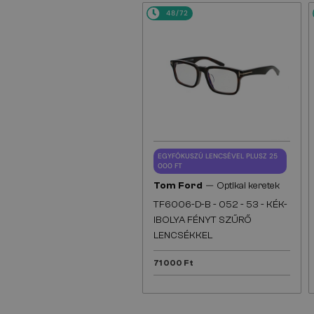
48/72
EGYFÓKUSZÚ LENCSÉVEL PLUSZ 25
000 FT
—
Tom Ford
Optikai keretek
TF6006-D-B - 052 - 53 - KÉK-
IBOLYA FÉNYT SZŰRŐ
LENCSÉKKEL
71 000 Ft