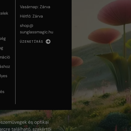
Vasárnap: Zárva
telek
Hétfő: Zárva
shop@
sunglassmagic.hu
ség
ÜZENETÍRÁS
ág
máció
táshoz
lyes
lés
szemüvegek és optikai
rcre található, szakértői