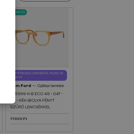
48/72
EGYFÓKUSZÚ LENCSÉVEL PLUSZ 25
000 FT
—
Tom Ford
Optikai keretek
TF5999-K-B ECO 49 - 047 -
49 - KÉK-IBOLYA FÉNYT
SZŰRŐ LENCSÉKKEL
71 000 Ft