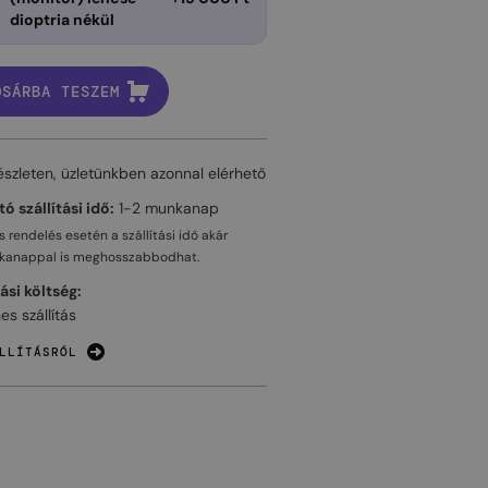
dioptria nékül
OSÁRBA TESZEM
észleten, üzletünkben azonnal elérhető
ó szállítási idő:
1-2 munkanap
 rendelés esetén a szállítási idő akár
kanappal
is meghosszabbodhat.
tási költség:
es szállítás
LLÍTÁSRÓL