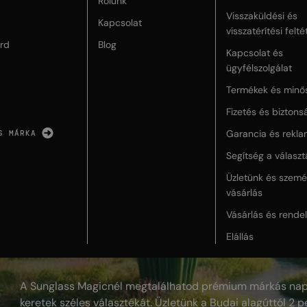
r
Rólunk
Visszaküldési és
Kapcsolat
visszatérítési felté
rd
Blog
Kapcsolat és
ügyfélszolgálat
Termékek és minő
Fizetés és biztons
Garancia és rekla
S MÁRKA
Segítség a válasz
Üzletünk és szemé
vásárlás
Vásárlás és rende
Elállás
A Sunglass Magicnél megtalálhatod prémium márkás nap
keretek széles választékát. Üzletünk a Budai alagúttól 2 pe