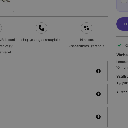
K
yPal, banki
shop@sunglassmagic.hu
14 napos
K
vét vagy
visszaküldési garancia
átvétel
Várhat
Lencsés
10 mun
Szállí
Ingyen
A SZÁ