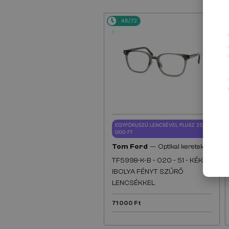
48/72
EGYFÓKUSZÚ LENCSÉVEL PLUSZ 25
000 FT
—
Tom Ford
Optikai keretek
TF5998-K-B - 020 - 51 - KÉK-
IBOLYA FÉNYT SZŰRŐ
LENCSÉKKEL
71 000 Ft