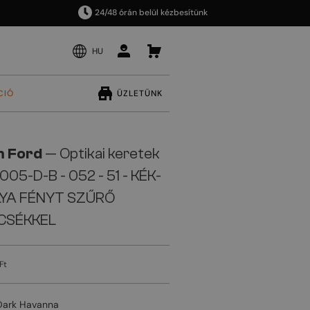
24/48 órán belül kézbesítünk
HU
CIÓ
ÜZLETÜNK
 Ford
— Optikai keretek
05-D-B - 052 - 51 - KÉK-
LYA FÉNYT SZŰRŐ
CSÉKKEL
Ft
Dark Havanna