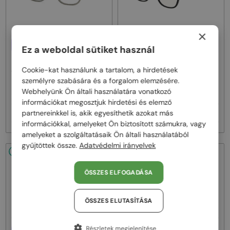
×
EGYFÓKUSZÚ LENCSÉVEL PLUSZ
EGYFÓKUSZÚ LENCSÉVEL PLUSZ
Ez a weboldal sütiket használ
25 000 FT
25 000 FT
—
—
Tom Ford
Optikai keretek
Tom Ford
Optikai keretek
Cookie-kat használunk a tartalom, a hirdetések
TF5998-K-B - 020 - 51 - KÉK-IBOLYA
TF5998-K-B ECO - 001 - 51 - KÉK-
személyre szabására és a forgalom elemzésére.
FÉNYT SZŰRŐ LENCSÉKKEL
IBOLYA FÉNYT SZŰRŐ
Webhelyünk Ön általi használatára vonatkozó
LENCSÉKKEL
információkat megosztjuk hirdetési és elemző
partnereinkkel is, akik egyesíthetik azokat más
71 000 Ft
71 000 Ft
információkkal, amelyeket Ön biztosított számukra, vagy
amelyeket a szolgáltatásaik Ön általi használatából
gyűjtöttek össze.
Adatvédelmi irányelvek
48/72
48/72
ÖSSZES ELFOGADÁSA
ÖSSZES ELUTASÍTÁSA
Részletek megjelenítése
EGYFÓKUSZÚ LENCSÉVEL PLUSZ
EGYFÓKUSZÚ LENCSÉVEL PLUSZ