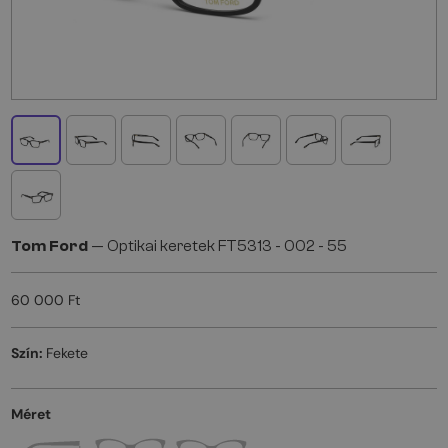
Tom Ford
— Optikai keretek FT5313 - 002 - 55
60 000 Ft
Szín:
Fekete
Méret