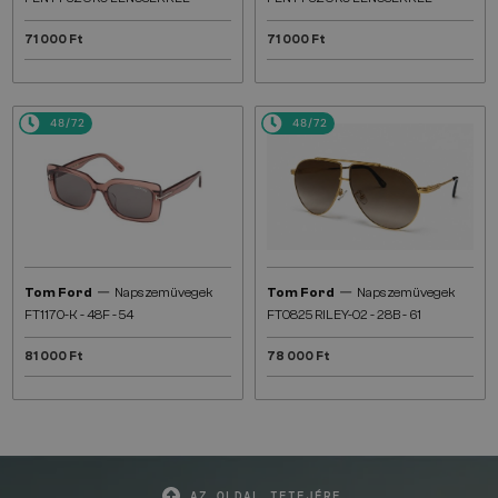
71 000 Ft
71 000 Ft
48/72
48/72
—
—
Tom Ford
Napszemüvegek
Tom Ford
Napszemüvegek
FT1170-K - 48F - 54
FT0825 RILEY-02 - 28B - 61
81 000 Ft
78 000 Ft
AZ OLDAL TETEJÉRE