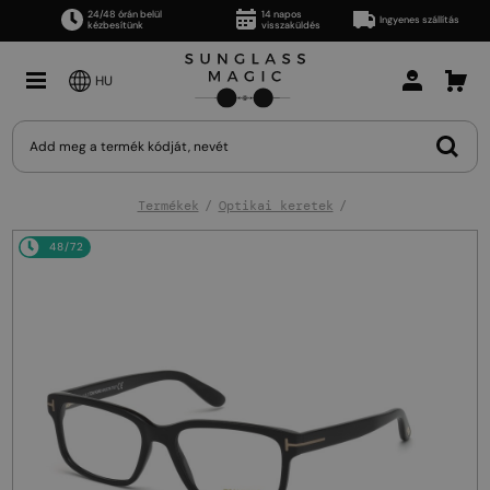
24/48 órán belül
14 napos
Ingyenes szállítás
kézbesítünk
visszaküldés
HU
Termékek
Optikai keretek
48/72