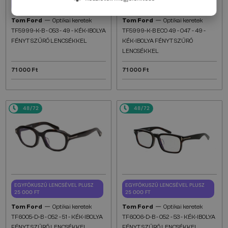
25 000 FT
25 000 FT
—
—
Tom Ford
Optikai keretek
Tom Ford
Optikai keretek
TF5999-K-B - 053 - 49 - KÉK-IBOLYA
TF5999-K-B ECO 49 - 047 - 49 -
FÉNYT SZŰRŐ LENCSÉKKEL
KÉK-IBOLYA FÉNYT SZŰRŐ
LENCSÉKKEL
71 000 Ft
71 000 Ft
48/72
48/72
EGYFÓKUSZÚ LENCSÉVEL PLUSZ
EGYFÓKUSZÚ LENCSÉVEL PLUSZ
25 000 FT
25 000 FT
—
—
Tom Ford
Optikai keretek
Tom Ford
Optikai keretek
TF6005-D-B - 052 - 51 - KÉK-IBOLYA
TF6006-D-B - 052 - 53 - KÉK-IBOLYA
FÉNYT SZŰRŐ LENCSÉKKEL
FÉNYT SZŰRŐ LENCSÉKKEL