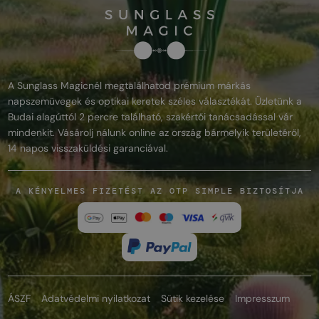
A Sunglass Magicnél megtalálhatod prémium márkás
napszemüvegek és optikai keretek széles választékát. Üzletünk a
Budai alagúttól 2 percre található, szakértői tanácsadással vár
mindenkit. Vásárolj nálunk online az ország bármelyik területéről,
14 napos visszaküldési garanciával.
A KÉNYELMES FIZETÉST AZ OTP SIMPLE BIZTOSÍTJA
ÁSZF
Adatvédelmi nyilatkozat
Sütik kezelése
Impresszum