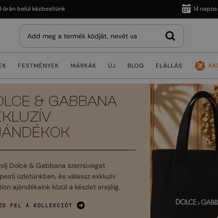
 belül kézbesítünk
14 napos vissz
EK
FESTMÉNYEK
MÁRKÁK
ÚJ
BLOG
ELÁLLÁS
AK
OLCE & GABBANA
XKLUZÍV
JÁNDÉKOK
rolj Dolce & Gabbana szemüveget
esti üzletünkben, és válassz exkluzív
ion ajándékaink közül a készlet erejéig.
ZD FEL A KOLLEKCIÓT