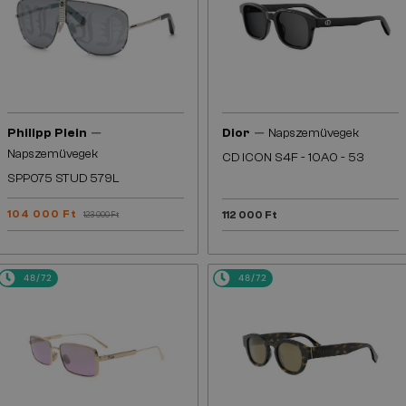
—
—
Philipp Plein
Dior
Napszemüvegek
Napszemüvegek
CD ICON S4F - 10A0 - 53
SPP075 STUD 579L
104 000 Ft
112 000 Ft
123 000 Ft
48/72
48/72