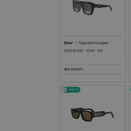
—
Dior
Napszemüvegek
CDIOR S5I - 10A1 - 55
133 000 Ft
48/72