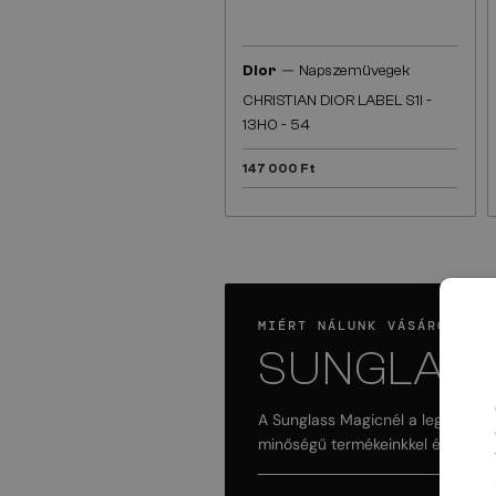
—
Dior
Napszemüvegek
CHRISTIAN DIOR LABEL S1I -
13H0 - 54
147 000 Ft
MIÉRT NÁLUNK VÁSÁROLD A
SUNGLASS
A Sunglass Magicnél a legfontos
minőségű termékeinkkel és szakér