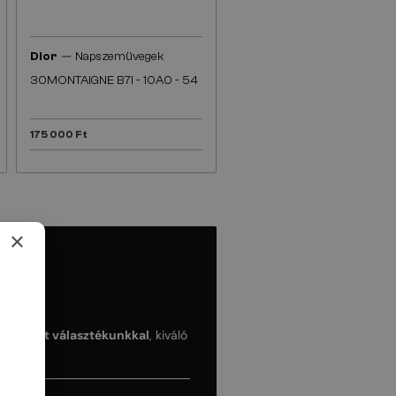
—
Dior
Napszemüvegek
30MONTAIGNE B7I - 10A0 - 54
175 000 Ft
×
kai keret választékunkkal
, kiváló