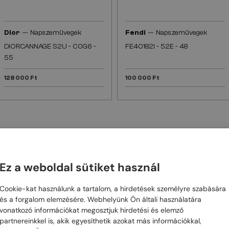
—
—
Dior
Napszemüvegek
Fendi
Napszemüvegek
DIORCANNAGE S2U - C0G6 -
FE40182I - 52E - 48
55
128 000 Ft
100 000 Ft
 SZEMÜVEGED?
 MAGIC
Ez a weboldal sütiket használ
Cookie-kat használunk a tartalom, a hirdetések személyre szabására
abb számunkra az ügyfél elégedettsége.
Széles napszemüveg és opti
és a forgalom elemzésére. Webhelyünk Ön általi használatára
tő tanácsadásunkkal biztosítjuk, hogy megtaláld a szemüveget.
vonatkozó információkat megosztjuk hirdetési és elemző
partnereinkkel is, akik egyesíthetik azokat más információkkal,