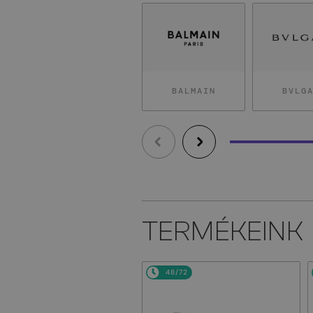
BALMAIN
BVLG
TERMÉKEINK
48/72