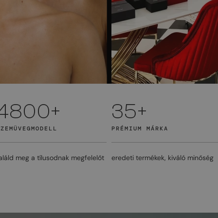
4800+
35+
SZEMÜVEGMODELL
PRÉMIUM MÁRKA
aláld meg a tílusodnak megfelelőt
eredeti termékek, kiváló minőség