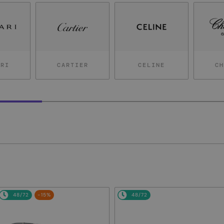
ARI
CARTIER
CELINE
CH
48/72
-15%
48/72