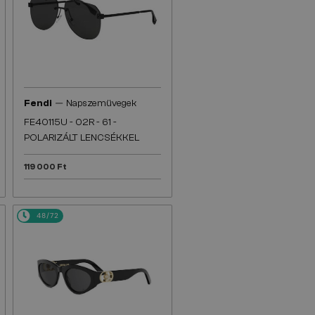
—
Fendi
Napszemüvegek
FE40115U - 02R - 61 -
POLARIZÁLT LENCSÉKKEL
119 000 Ft
48/72