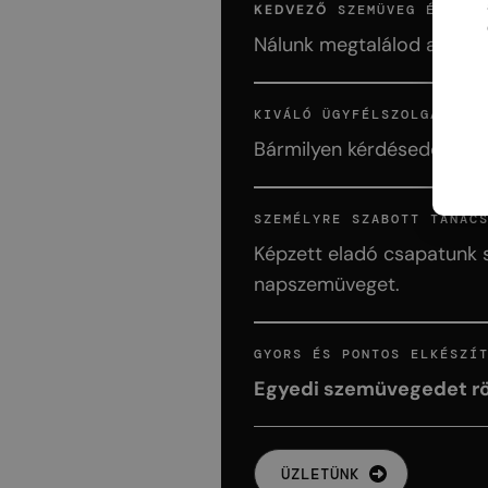
KEDVEZŐ
SZEMÜVEG ÉS KE
Nálunk megtalálod a legj
KIVÁLÓ ÜGYFÉLSZOLGÁLAT
Bármilyen kérdéseddel for
SZEMÉLYRE SZABOTT TANÁC
Képzett eladó csapatunk s
napszemüveget.
GYORS ÉS PONTOS ELKÉSZÍ
Egyedi szemüvegedet röv
ÜZLETÜNK