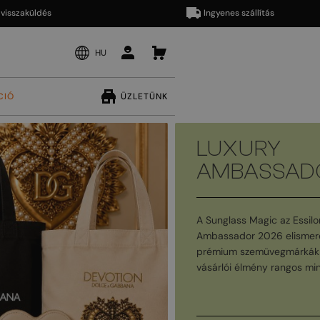
aküldés
Ingyenes szállítás
HU
CIÓ
ÜZLETÜNK
LUXURY
AMBASSAD
A Sunglass Magic az Essilo
Ambassador 2026 elismeré
prémium szemüvegmárkák 
vásárlói élmény rangos min