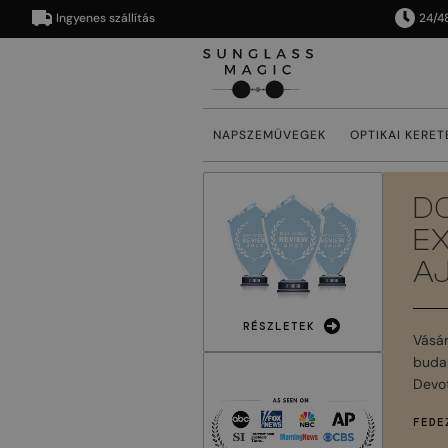
Ingyenes szállítás
24/48 órán
NAPSZEMÜVEGEK
OPTIKAI KERET
D
E
A
RÉSZLETEK
Vásá
budap
Devot
FEDE