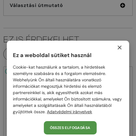
Választási útmutató
EZ IS ÉRDEKELHET
×
MINDEN TERMÉK
Ez a weboldal sütiket használ
Cookie-kat használunk a tartalom, a hirdetések
48/72
48/72
-22%
személyre szabására és a forgalom elemzésére.
Webhelyünk Ön általi használatára vonatkozó
információkat megosztjuk hirdetési és elemző
partnereinkkel is, akik egyesíthetik azokat más
információkkal, amelyeket Ön biztosított számukra, vagy
amelyeket a szolgáltatásaik Ön általi használatából
gyűjtöttek össze.
Adatvédelmi irányelvek
—
—
Alexander McQueen
Alexander McQueen
Napszemüvegek
Napszemüvegek
ÖSSZES ELFOGADÁSA
AM0158S - 004 - 54
AM0403S - 004 - 52