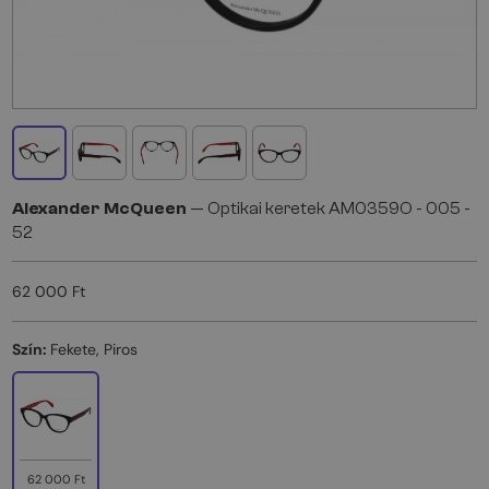
Alexander McQueen
— Optikai keretek AM0359O - 005 -
52
62 000 Ft
Szín:
Fekete, Piros
62 000 Ft