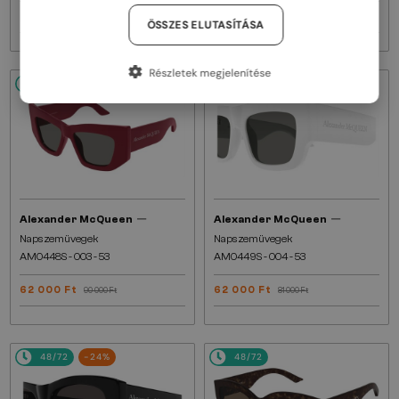
62 000 Ft
74 000 Ft
95 000 Ft
ÖSSZES ELUTASÍTÁSA
Részletek megjelenítése
48/72
-32%
48/72
-24%
—
—
Alexander McQueen
Alexander McQueen
Napszemüvegek
Napszemüvegek
AM0448S - 003 - 53
AM0449S - 004 - 53
62 000 Ft
62 000 Ft
90 000 Ft
81 000 Ft
48/72
-24%
48/72