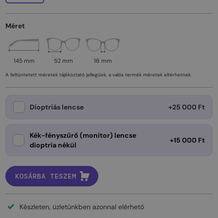
Méret
145 mm
52 mm
16 mm
A feltüntetett méretek tájékoztató jellegűek, a valós termék méretek eltérhetnek.
Dioptriás lencse
+25 000 Ft
Kék-fényszűrő (monitor) lencse
+15 000 Ft
dioptria nékül
KOSÁRBA TESZEM
Készleten, üzletünkben azonnal elérhető