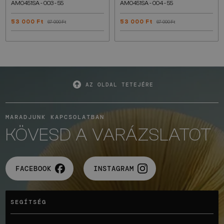
AM0451SA - 003 - 55
AM0451SA - 004 - 55
53 000 Ft
53 000 Ft
67 000 Ft
67 000 Ft
AZ OLDAL TETEJÉRE
MARADJUNK KAPCSOLATBAN
KÖVESD A VARÁZSLATOT
FACEBOOK
INSTAGRAM
SEGÍTSÉG