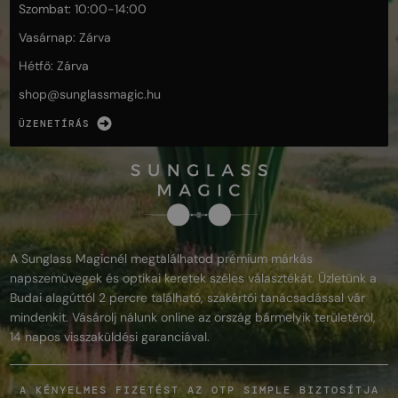
Szombat: 10:00-14:00
Vasárnap: Zárva
Hétfő: Zárva
shop@
sunglassmagic.hu
ÜZENETÍRÁS
A Sunglass Magicnél megtalálhatod prémium márkás
napszemüvegek és optikai keretek széles választékát. Üzletünk a
Budai alagúttól 2 percre található, szakértői tanácsadással vár
mindenkit. Vásárolj nálunk online az ország bármelyik területéről,
14 napos visszaküldési garanciával.
A KÉNYELMES FIZETÉST AZ OTP SIMPLE BIZTOSÍTJA