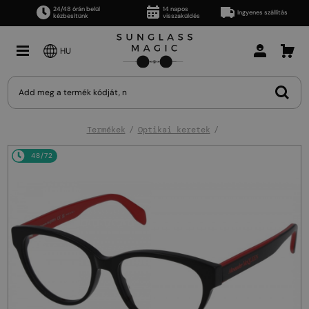
24/48 órán belül
14 napos
Ingyenes szállítás
kézbesítünk
visszaküldés
HU
Termékek
Optikai keretek
48/72