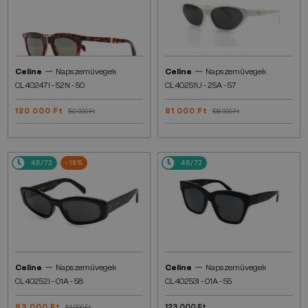
—
—
Celine
Napszemüvegek
Celine
Napszemüvegek
CL40247I - 52N - 50
CL40251U - 25A - 57
120 000 Ft
81 000 Ft
150 000 Ft
108 000 Ft
48/72
-18%
48/72
—
—
Celine
Napszemüvegek
Celine
Napszemüvegek
CL40252I - 01A - 58
CL40253I - 01A - 55
93 000 Ft
123 000 Ft
114 000 Ft