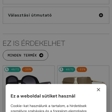
Választási útmutató
EZ IS ÉRDEKELHET
MINDEN TERMÉK
48/72
-20%
48/72
-22%
×
Ez a weboldal sütiket használ
Cookie-kat használunk a tartalom, a hirdetések
—
—
Celine
Napszemüvegek
Celine
Napszemüvegek
személyre szabására és a forgalom elemzésére.