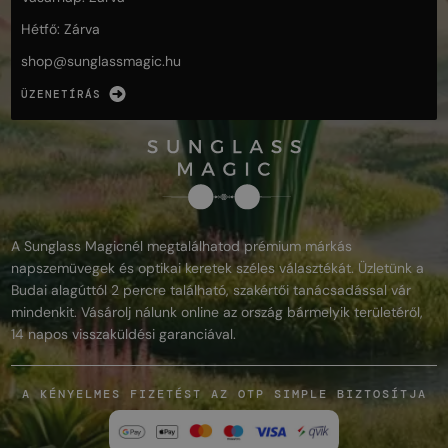
Hétfő: Zárva
shop@
sunglassmagic.hu
ÜZENETÍRÁS
A Sunglass Magicnél megtalálhatod prémium márkás
napszemüvegek és optikai keretek széles választékát. Üzletünk a
Budai alagúttól 2 percre található, szakértői tanácsadással vár
mindenkit. Vásárolj nálunk online az ország bármelyik területéről,
14 napos visszaküldési garanciával.
A KÉNYELMES FIZETÉST AZ OTP SIMPLE BIZTOSÍTJA