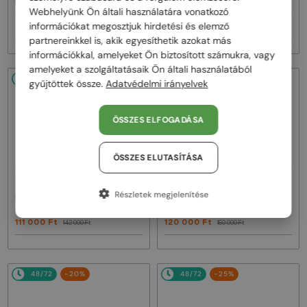
CL40242I - 01B - 53
CL40246U-Y - 30H - 61
Webhelyünk Ön általi használatára vonatkozó
információkat megosztjuk hirdetési és elemző
93 000 Ft
111 000 Ft
116 000 Ft
142 000 Ft
partnereinkkel is, akik egyesíthetik azokat más
információkkal, amelyeket Ön biztosított számukra, vagy
amelyeket a szolgáltatásaik Ön általi használatából
48/72
-22%
48/72
-20%
gyűjtöttek össze.
Adatvédelmi irányelvek
ÖSSZES ELFOGADÁSA
ÖSSZES ELUTASÍTÁSA
—
—
Celine
Napszemüvegek
Celine
Napszemüvegek
Részletek megjelenítése
CL40246U-Y - 30N - 59
CL40247I - 01A - 50
111 000 Ft
120 000 Ft
142 000 Ft
150 000 Ft
48/72
-20%
48/72
-25%