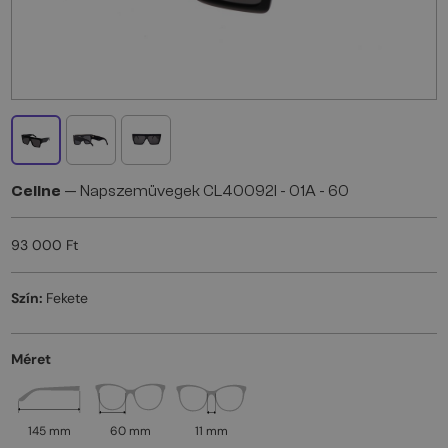
Celine
— Napszemüvegek CL40092I - 01A - 60
93 000 Ft
Szín:
Fekete
Méret
145 mm
60 mm
11 mm