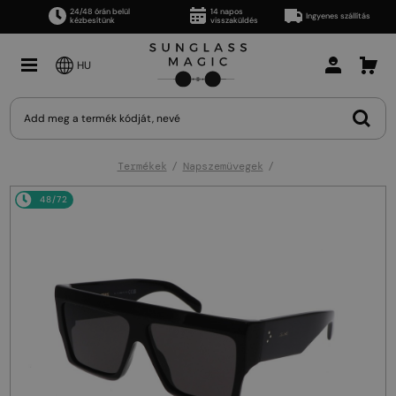
24/48 órán belül
14 napos
Ingyenes szállítás
kézbesítünk
visszaküldés
HU
Termékek
Napszemüvegek
48/72