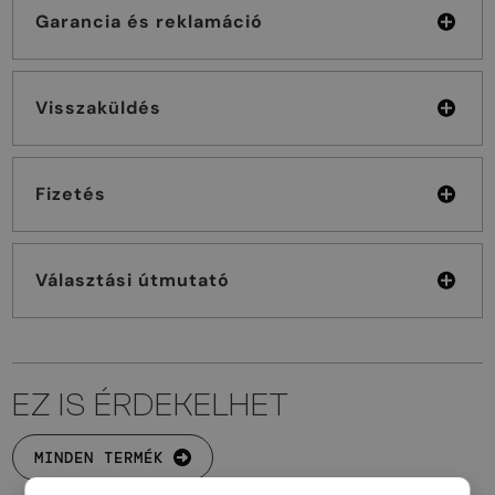
Garancia és reklamáció
Visszaküldés
Fizetés
Választási útmutató
EZ IS ÉRDEKELHET
MINDEN TERMÉK