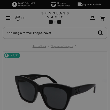
24/48 órán belül
14 napos
Ingyenes szállítás
kézbesítünk
visszaküldés
HU
Termékek
Napszemüvegek
48/72