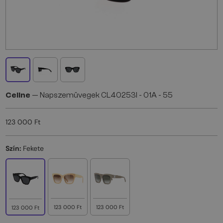
Celine
— Napszemüvegek CL40253I - 01A - 55
123 000 Ft
Szín:
Fekete
123 000 Ft
123 000 Ft
123 000 Ft