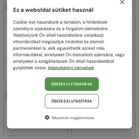
×
48/72
-20%
48/72
-22%
Ez a weboldal sütiket használ
Cookie-kat használunk a tartalom, a hirdetések
személyre szabására és a forgalom elemzésére.
Webhelyünk Ön általi használatára vonatkozó
információkat megosztjuk hirdetési és elemző
partnereinkkel is, akik egyesíthetik azokat más
—
—
információkkal, amelyeket Ön biztosított számukra, vagy
Celine
Napszemüvegek
Celine
Napszemüvegek
CL40242I - 01B - 53
CL40246U-Y - 30H - 61
amelyeket a szolgáltatásaik Ön általi használatából
gyűjtöttek össze.
Adatvédelmi irányelvek
92 000 Ft
111 000 Ft
115 000 Ft
141 000 Ft
ÖSSZES ELFOGADÁSA
48/72
-22%
48/72
-20%
ÖSSZES ELUTASÍTÁSA
Részletek megjelenítése