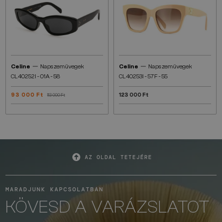
—
—
Celine
Napszemüvegek
Celine
Napszemüvegek
CL40252I - 01A - 58
CL40253I - 57F - 55
93 000 Ft
123 000 Ft
113 000 Ft
AZ OLDAL TETEJÉRE
MARADJUNK KAPCSOLATBAN
KÖVESD A VARÁZSLATOT