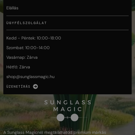
Elállás
ÜGYFÉLSZOLGÁLAT
Kedd - Péntek: 10:00-18:00
Szombat: 10:00-14:00
Vasárnap: Zárva
Hétfő: Zárva
shop@
sunglassmagic.hu
ÜZENETÍRÁS
A Sunglass Magicnél megtalálhatod prémium márkás