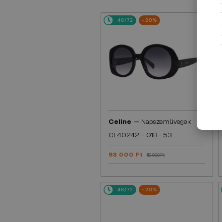
48/72
-20%
—
Celine
Napszemüvegek
CL40242I - 01B - 53
93 000 Ft
116 000 Ft
48/72
-20%