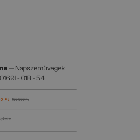
ine
— Napszemüvegek
169I - 01B - 54
0 Ft
100 000 Ft
Fekete