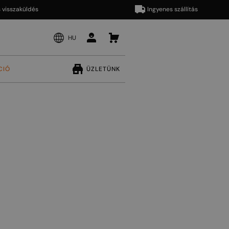
zaküldés
Ingyenes szállítás
HU
CIÓ
ÜZLETÜNK