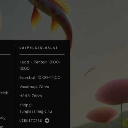
ÜGYFÉLSZOLGÁLAT
Kedd - Péntek: 10:00-
18:00
Szombat: 10:00-14:00
Vasárnap: Zárva
telek
Hétfő: Zárva
shop@
sunglassmagic.hu
ség
ÜZENETÍRÁS
ág