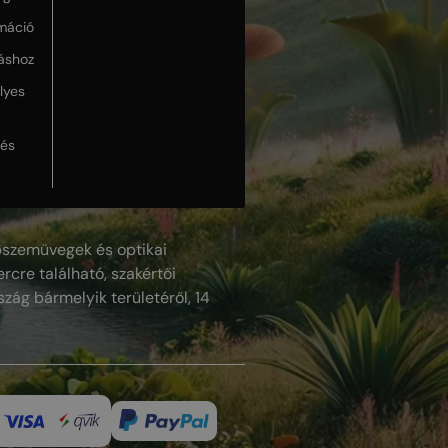
máció
táshoz
lyes
lés
szemüvegek és optikai
rcre található, szakértői
szág bármelyik területéről, 14