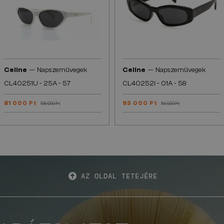
—
—
Celine
Napszemüvegek
Celine
Napszemüvegek
CL40251U - 25A - 57
CL40252I - 01A - 58
81 000 Ft
93 000 Ft
108 000 Ft
114 000 Ft
AZ OLDAL TETEJÉRE