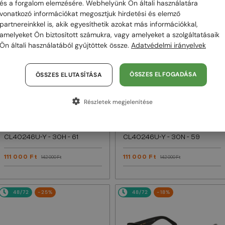
és a forgalom elemzésére. Webhelyünk Ön általi használatára
vonatkozó információkat megosztjuk hirdetési és elemző
48/72
-22%
48/72
-22%
partnereinkkel is, akik egyesíthetik azokat más információkkal,
amelyeket Ön biztosított számukra, vagy amelyeket a szolgáltatásaik
Ön általi használatából gyűjtöttek össze.
Adatvédelmi irányelvek
ÖSSZES ELFOGADÁSA
ÖSSZES ELUTASÍTÁSA
Részletek megjelenítése
—
—
Celine
Napszemüvegek
Celine
Napszemüvegek
CL40246U-Y - 30H - 61
CL40246U-Y - 30N - 59
111 000 Ft
111 000 Ft
142 000 Ft
142 000 Ft
48/72
-25%
48/72
-18%