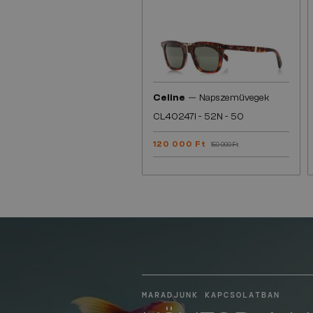
—
Celine
Napszemüvegek
CL40247I - 52N - 50
120 000 Ft
150 000 Ft
MARADJUNK KAPCSOLATBAN