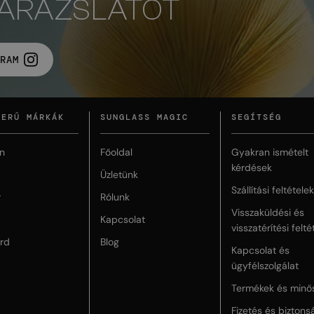
VARÁZSLATOT
RAM
ZERŰ MÁRKÁK
SUNGLASS MAGIC
SEGÍTSÉG
n
Főoldal
Gyakran ismételt
kérdések
Üzletünk
Szállítási feltételek
r
Rólunk
Visszaküldési és
Kapcsolat
visszatérítési felté
rd
Blog
Kapcsolat és
ügyfélszolgálat
Termékek és minő
Fizetés és biztons