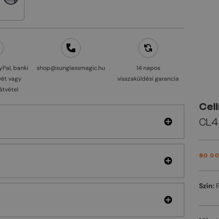
yPal, banki
shop@sunglassmagic.hu
14 napos
vét vagy
visszaküldési garancia
átvétel
Cel
CL40
80 00
Szín: