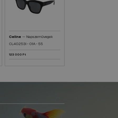
—
Celine
Napszemüvegek
CL40253I - 01A - 55
123 000 Ft