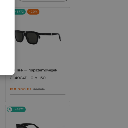
48/72
-20%
—
Celine
Napszemüvegek
CL40247I - 01A - 50
120 000 Ft
150 000 Ft
48/72