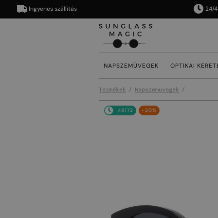
Ingyenes szállítás
24/48 órá
NAPSZEMÜVEGEK
OPTIKAI KERET
Termékek
Napszemüvegek
48/72
-20%