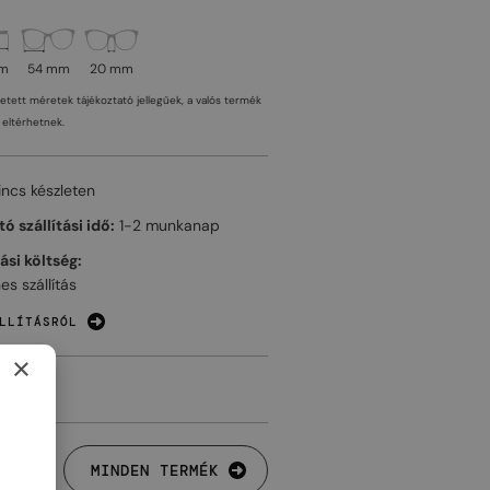
mm
54 mm
20 mm
tetett méretek tájékoztató jellegűek, a valós termék
eltérhetnek.
incs készleten
ó szállítási idő:
1-2 munkanap
tási költség:
es szállítás
LLÍTÁSRÓL
×
MINDEN TERMÉK