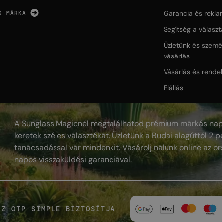
Garancia és rekla
S MÁRKA
Segítség a válasz
Üzletünk és szemé
vásárlás
Vásárlás és rende
Elállás
A Sunglass Magicnél megtalálhatod prémium márkás nap
keretek széles választékát. Üzletünk a Budai alagúttól 2 pe
tanácsadással vár mindenkit. Vásárolj nálunk online az or
napos visszaküldési garanciával.
AZ OTP SIMPLE BIZTOSÍTJA