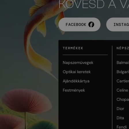
KÖVESD A 
FACEBOOK
INSTAG
TERMÉKEK
NÉPS
Napszemüvegek
Balmai
Optikai keretek
Bvlgari
Ajándékkártya
Cartie
Festmények
Celine
Chopa
Dior
Dita
Fendi