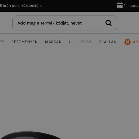
n belül kézbesítünk
14 napos viss
EK
FESTMÉNYEK
MÁRKÁK
ÚJ
BLOG
ELÁLLÁS
AK