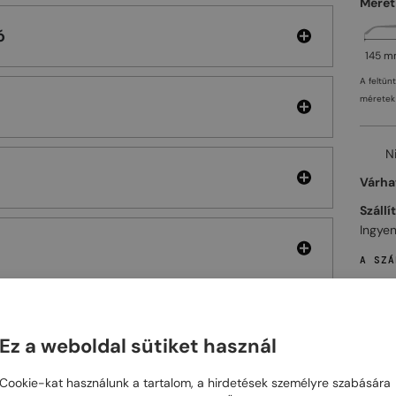
Méret
ó
145 
A feltün
méretek 
N
Várhat
Szállí
Ingyen
A SZÁ
Ez a weboldal sütiket használ
ELHET
Cookie-kat használunk a tartalom, a hirdetések személyre szabására