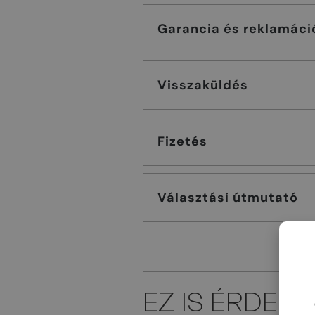
Garancia és reklamáci
Visszaküldés
Fizetés
Választási útmutató
EZ IS ÉRDEK