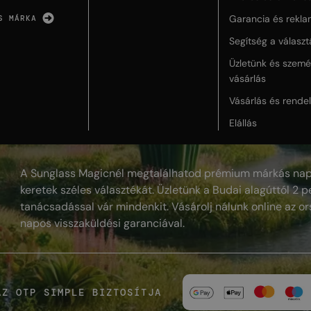
Garancia és rekla
S MÁRKA
Segítség a válasz
Üzletünk és szemé
vásárlás
Vásárlás és rende
Elállás
A Sunglass Magicnél megtalálhatod prémium márkás nap
keretek széles választékát. Üzletünk a Budai alagúttól 2 pe
tanácsadással vár mindenkit. Vásárolj nálunk online az or
napos visszaküldési garanciával.
AZ OTP SIMPLE BIZTOSÍTJA