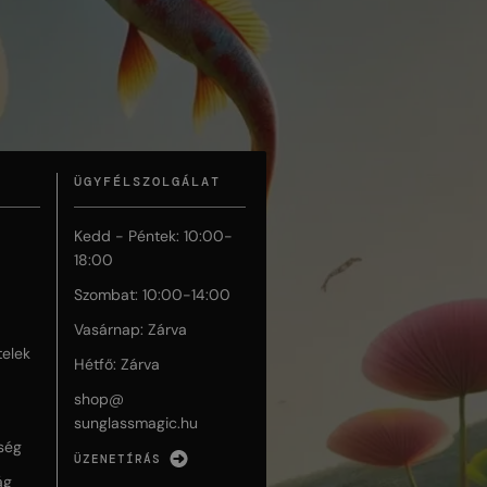
ÜGYFÉLSZOLGÁLAT
Kedd - Péntek: 10:00-
18:00
Szombat: 10:00-14:00
Vasárnap: Zárva
telek
Hétfő: Zárva
shop@
sunglassmagic.hu
ség
ÜZENETÍRÁS
ág