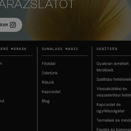
VARÁZSLATOT
RAM
ZERŰ MÁRKÁK
SUNGLASS MAGIC
SEGÍTSÉG
n
Főoldal
Gyakran ismételt
kérdések
Üzletünk
Szállítási feltételek
r
Rólunk
Visszaküldési és
Kapcsolat
visszatérítési felté
rd
Blog
Kapcsolat és
ügyfélszolgálat
Termékek és minő
Fizetés és biztons