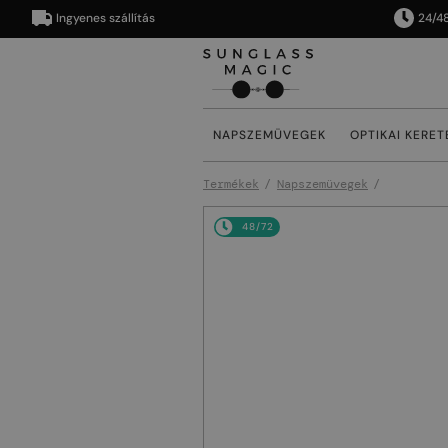
Ingyenes szállítás
24/48 órán
NAPSZEMÜVEGEK
OPTIKAI KERET
Termékek
Napszemüvegek
48/72