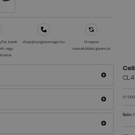
yPal, banki
shop@sunglassmagic.hu
14 napos
vét vagy
visszaküldési garancia
átvétel
Cel
CL4
117 000
Szín: