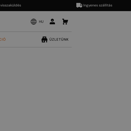
aküldés
Ingyenes szállítás
HU
CIÓ
ÜZLETÜNK