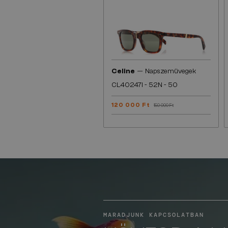
—
Celine
Napszemüvegek
CL40247I - 52N - 50
120 000 Ft
150 000 Ft
MARADJUNK KAPCSOLATBAN