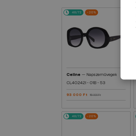
48/72
-20%
—
Celine
Napszemüvegek
CL40242I - 01B - 53
93 000 Ft
116 000 Ft
48/72
-20%