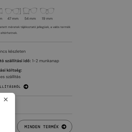
mm
47 mm
54 mm
19 mm
tetett méretek tájékoztató jellegűek, a valós termék
eltérhetnek.
incs készleten
ó szállítási idő:
1-2 munkanap
tási költség:
es szállítás
LLÍTÁSRÓL
×
MINDEN TERMÉK