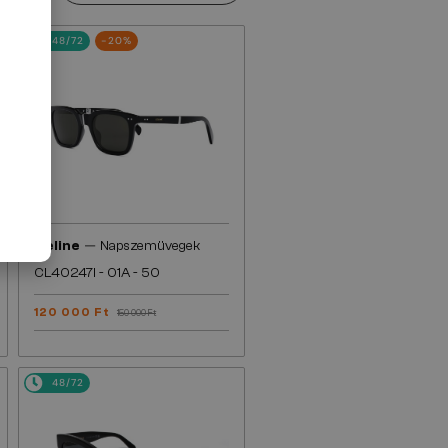
48/72
-20%
—
Celine
Napszemüvegek
CL40247I - 01A - 50
120 000 Ft
150 000 Ft
48/72