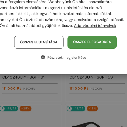
és a forgalom elemzésére. Webhelyünk Ön általi használatára
vonatkozó információkat megosztjuk hirdetési és elemző
48/72
-22%
48/72
-22%
partnereinkkel is, akik egyesíthetik azokat más információkkal,
amelyeket Ön biztosított számukra, vagy amelyeket a szolgáltatásaik
Ön általi használatából gyűjtöttek össze.
Adatvédelmi irányelvek
ÖSSZES ELFOGADÁSA
ÖSSZES ELUTASÍTÁSA
Részletek megjelenítése
—
—
Celine
Napszemüvegek
Celine
Napszemüvegek
CL40246U-Y - 30H - 61
CL40246U-Y - 30N - 59
111 000 Ft
111 000 Ft
142 000 Ft
142 000 Ft
48/72
-25%
48/72
-18%