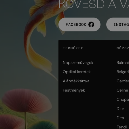
KÖVESD A 
FACEBOOK
INSTAG
TERMÉKEK
NÉPS
Napszemüvegek
Balmai
Optikai keretek
Bvlgari
Ajándékkártya
Cartie
Festmények
Celine
Chopa
Dior
Dita
Fendi