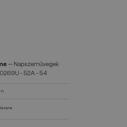
ine
— Napszemüvegek
0269U - 52A - 54
 Ft
Havana