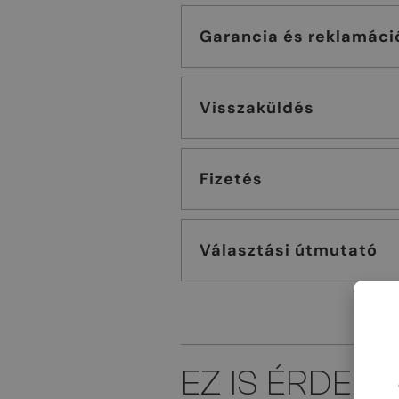
Garancia és reklamáci
Visszaküldés
Fizetés
Választási útmutató
EZ IS ÉRDEK