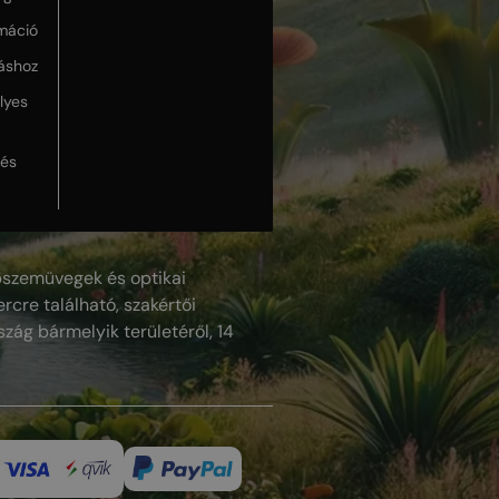
máció
táshoz
lyes
lés
szemüvegek és optikai
rcre található, szakértői
szág bármelyik területéről, 14