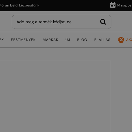
 belül kézbesítünk
14 napos vissz
EK
FESTMÉNYEK
MÁRKÁK
ÚJ
BLOG
ELÁLLÁS
AK