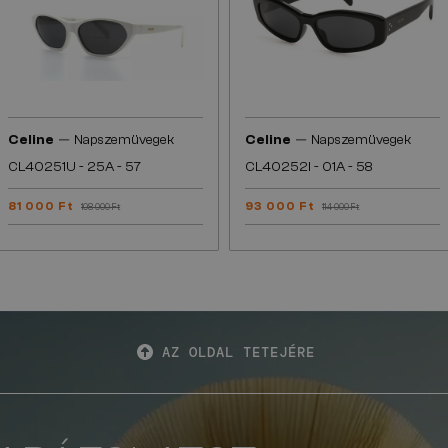
—
—
Celine
Napszemüvegek
Celine
Napszemüvegek
CL40251U - 25A - 57
CL40252I - 01A - 58
81 000 Ft
93 000 Ft
108 000 Ft
114 000 Ft
AZ OLDAL TETEJÉRE