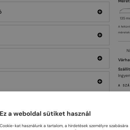
Méret
ó
135 
A feltün
méretek 
N
Várhat
Szállí
Ingyen
A SZÁ
Ez a weboldal sütiket használ
ELHET
Cookie-kat használunk a tartalom, a hirdetések személyre szabására