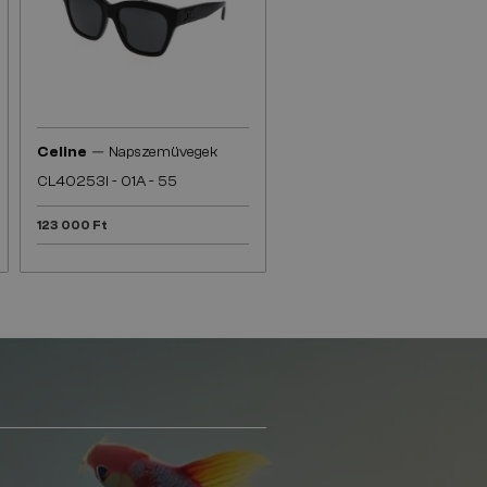
—
Celine
Napszemüvegek
CL40253I - 01A - 55
123 000 Ft