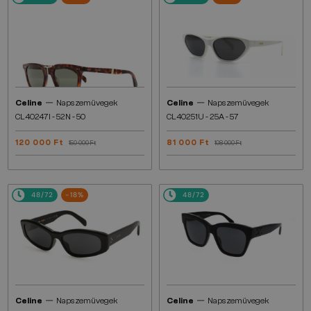
—
—
Celine
Napszemüvegek
Celine
Napszemüvegek
CL40247I - 52N - 50
CL40251U - 25A - 57
120 000 Ft
81 000 Ft
150 000 Ft
108 000 Ft
48/72
-18%
48/72
—
—
Celine
Napszemüvegek
Celine
Napszemüvegek