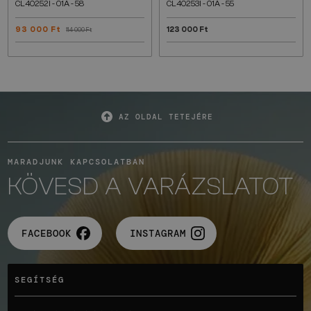
CL40252I - 01A - 58
CL40253I - 01A - 55
93 000 Ft
123 000 Ft
114 000 Ft
AZ OLDAL TETEJÉRE
MARADJUNK KAPCSOLATBAN
KÖVESD A VARÁZSLATOT
FACEBOOK
INSTAGRAM
SEGÍTSÉG