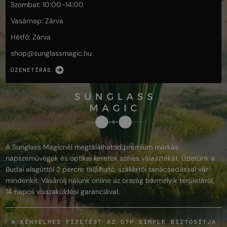
Szombat: 10:00-14:00
Vasárnap: Zárva
Hétfő: Zárva
shop@
sunglassmagic.hu
ÜZENETÍRÁS
A Sunglass Magicnél megtalálhatod prémium márkás
napszemüvegek és optikai keretek széles választékát. Üzletünk a
Budai alagúttól 2 percre található, szakértői tanácsadással vár
mindenkit. Vásárolj nálunk online az ország bármelyik területéről,
14 napos visszaküldési garanciával.
A KÉNYELMES FIZETÉST AZ OTP SIMPLE BIZTOSÍTJA