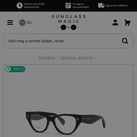
24/48 órán belül
14 napos
Ingyenes szállítás
kézbesítünk
visszaküldés
HU
Termékek
Optikai keretek
48/72