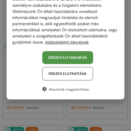
személyre szabására és a forgalom elemzésére.
—
—
Celine
Napszemüvegek
Celine
Napszemüvegek
Webhelyünk Ön általi használatára vonatkozó
CL40242I - 01B - 53
CL40246U-Y - 30H - 61
információkat megosztjuk hirdetési és elemző
partnereinkkel is, akik egyesíthetik azokat más
93 000 Ft
111 000 Ft
116 000 Ft
142 000 Ft
információkkal, amelyeket Ön biztosított számukra, vagy
amelyeket a szolgáltatásaik Ön általi használatából
gyűjtöttek össze.
Adatvédelmi irányelvek
48/72
-22%
48/72
-20%
ÖSSZES ELFOGADÁSA
ÖSSZES ELUTASÍTÁSA
Részletek megjelenítése
—
—
Celine
Napszemüvegek
Celine
Napszemüvegek
CL40246U-Y - 30N - 59
CL40247I - 01A - 50
111 000 Ft
120 000 Ft
142 000 Ft
150 000 Ft
48/72
-20%
48/72
-25%