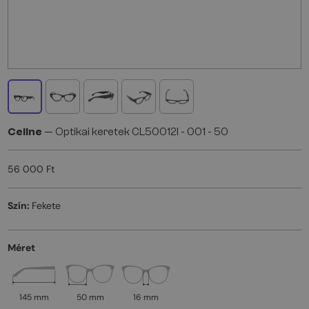
Celine
— Optikai keretek CL50012I - 001 - 50
56 000 Ft
Szín:
Fekete
Méret
145 mm
50 mm
16 mm