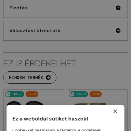
Fizetés
Választási útmutató
EZ IS ÉRDEKELHET
MINDEN TERMÉK
48/72
-20%
48/72
-22%
×
Ez a weboldal sütiket használ
Cookie-kat használunk a tartalom, a hirdetések