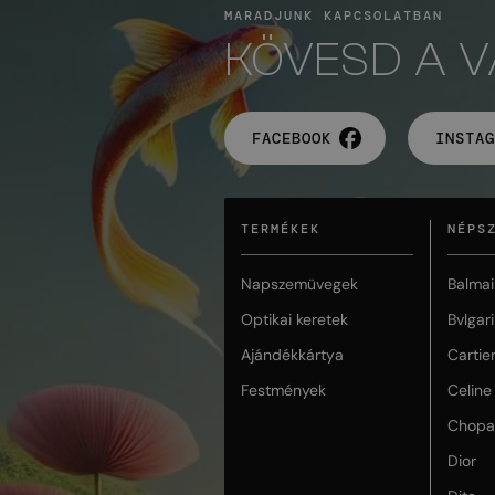
MARADJUNK KAPCSOLATBAN
KÖVESD A 
FACEBOOK
INSTAG
TERMÉKEK
NÉPS
Napszemüvegek
Balmai
Optikai keretek
Bvlgari
Ajándékkártya
Cartie
Festmények
Celine
Chopa
Dior