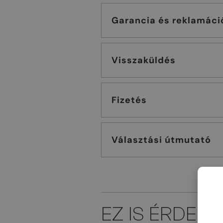
Garancia és reklamáci
Visszaküldés
Fizetés
Választási útmutató
EZ IS ÉRDEK