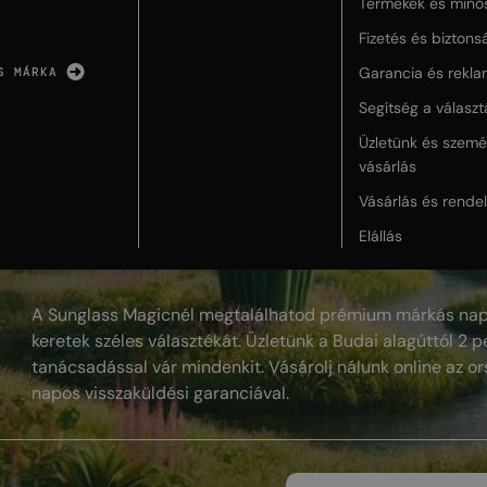
Termékek és minő
Fizetés és biztons
Garancia és rekla
S MÁRKA
Segítség a válasz
Üzletünk és szemé
vásárlás
Vásárlás és rende
Elállás
A Sunglass Magicnél megtalálhatod prémium márkás nap
keretek széles választékát. Üzletünk a Budai alagúttól 2 pe
tanácsadással vár mindenkit. Vásárolj nálunk online az or
napos visszaküldési garanciával.