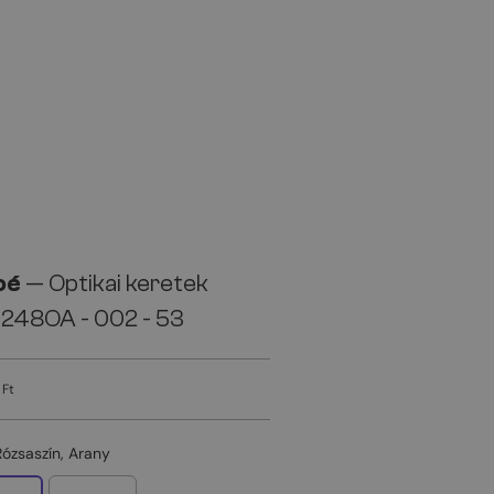
oé
— Optikai keretek
248OA - 002 - 53
 Ft
Rózsaszín, Arany