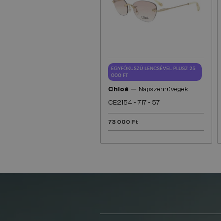
EGYFÓKUSZÚ LENCSÉVEL PLUSZ 25
000 FT
—
Chloé
Napszemüvegek
CE2154 - 717 - 57
73 000 Ft