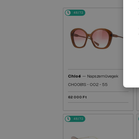
48/72
—
Chloé
Napszemüvegek
CH0081S - 002 - 55
62 000 Ft
48/72