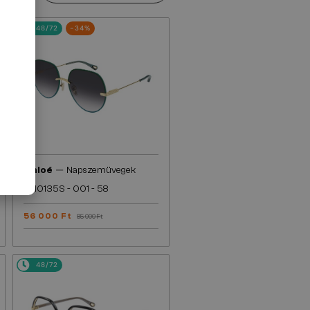
48/72
-34%
—
Chloé
Napszemüvegek
CH0135S - 001 - 58
56 000 Ft
85 000 Ft
48/72