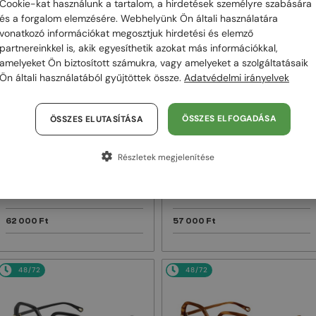
Cookie-kat használunk a tartalom, a hirdetések személyre szabására
és a forgalom elemzésére. Webhelyünk Ön általi használatára
48/72
48/72
vonatkozó információkat megosztjuk hirdetési és elemző
partnereinkkel is, akik egyesíthetik azokat más információkkal,
amelyeket Ön biztosított számukra, vagy amelyeket a szolgáltatásaik
Ön általi használatából gyűjtöttek össze.
Adatvédelmi irányelvek
ÖSSZES ELFOGADÁSA
ÖSSZES ELUTASÍTÁSA
Részletek megjelenítése
—
—
Chloé
Napszemüvegek
Chloé
Napszemüvegek
CH0082S - 005 - 57
CH0125SA - 004 - 57
62 000 Ft
57 000 Ft
48/72
48/72