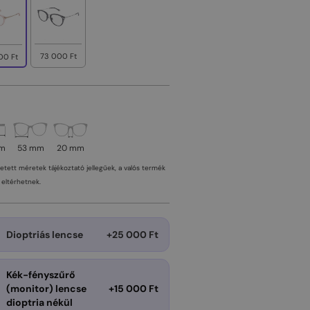
73 000 Ft
00 Ft
mm
53 mm
20 mm
tetett méretek tájékoztató jellegűek, a valós termék
eltérhetnek.
Dioptriás lencse
+25 000 Ft
Kék-fényszűrő
(monitor) lencse
+15 000 Ft
dioptria nékül