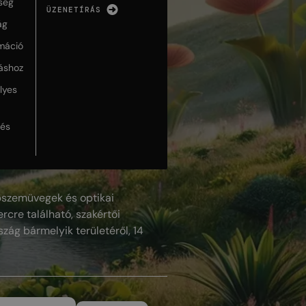
ség
ÜZENETÍRÁS
ág
máció
táshoz
lyes
lés
szemüvegek és optikai
rcre található, szakértői
szág bármelyik területéről, 14