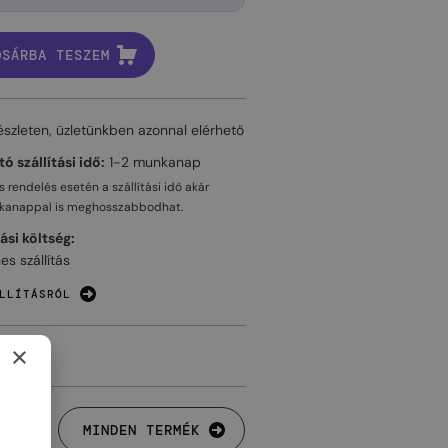
OSÁRBA TESZEM
észleten, üzletünkben azonnal elérhető
ó szállítási idő:
1-2 munkanap
 rendelés esetén a szállítási idő akár
kanappal
is meghosszabbodhat.
tási költség:
es szállítás
LLÍTÁSRÓL
×
MINDEN TERMÉK