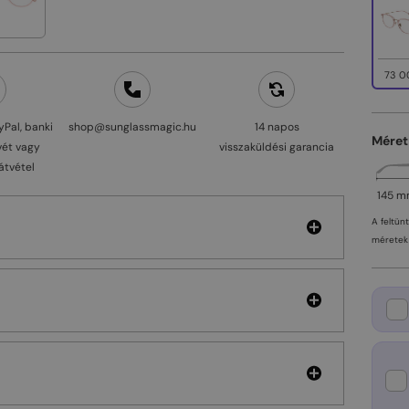
73 0
yPal, banki
shop@sunglassmagic.hu
14 napos
Méret
vét vagy
visszaküldési garancia
átvétel
145 
A feltün
méretek 