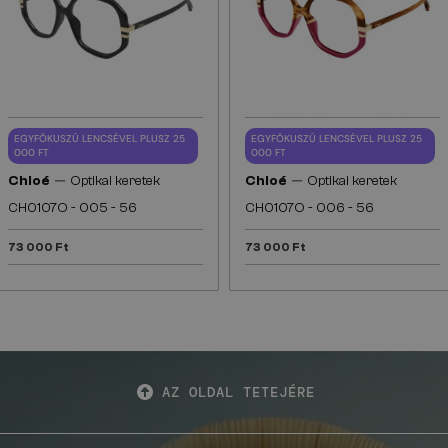
EGYFÓKUSZÚ LENCSÉVEL PLUSZ 25
EGYFÓKUSZÚ LENCSÉVEL PLUSZ 25
000 FT
000 FT
—
—
Chloé
Optikai keretek
Chloé
Optikai keretek
CH0107O - 005 - 56
CH0107O - 006 - 56
73 000 Ft
73 000 Ft
AZ OLDAL TETEJÉRE