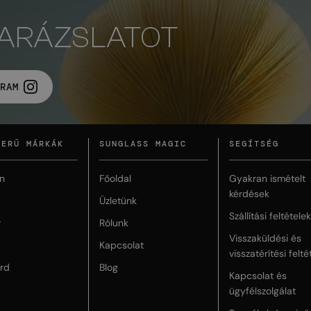
VARÁZSLATOT
RAM
ZERŰ MÁRKÁK
SUNGLASS MAGIC
SEGÍTSÉG
n
Főoldal
Gyakran ismételt
kérdések
Üzletünk
Szállítási feltételek
r
Rólunk
Visszaküldési és
Kapcsolat
visszatérítési felté
rd
Blog
Kapcsolat és
ügyfélszolgálat