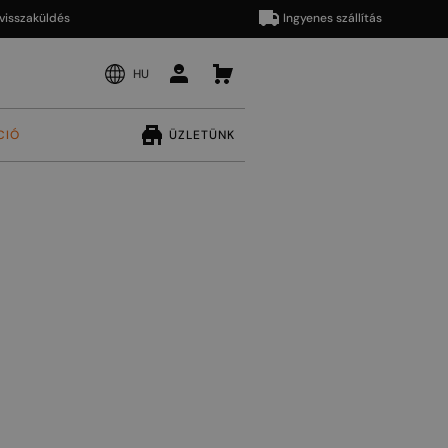
aküldés
Ingyenes szállítás
HU
CIÓ
ÜZLETÜNK