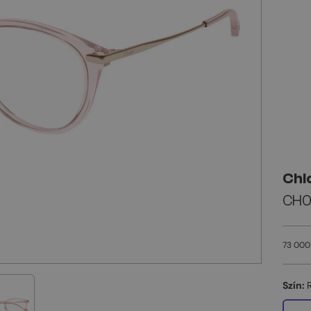
Chl
CH0
73 000
Szín: