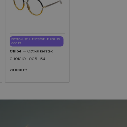
EGYFÓKUSZÚ LENCSÉVEL PLUSZ 25
000 FT
—
Chloé
Optikai keretek
CH0131O - 005 - 54
73 000 Ft