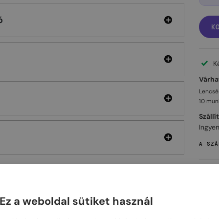
ó
K
K
Várhat
Lencsés
10 mun
Szállí
Ingyen
A SZÁ
Ez a weboldal sütiket használ
ELHET