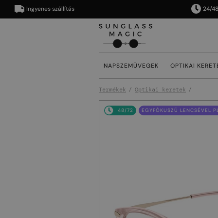
Ingyenes szállítás
24/48 órán
NAPSZEMÜVEGEK
OPTIKAI KERET
Termékek
Optikai keretek
48/72
EGYFÓKUSZÚ LENCSÉVEL PL