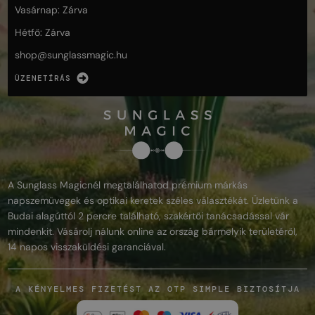
Vasárnap: Zárva
Hétfő: Zárva
shop@
sunglassmagic.hu
ÜZENETÍRÁS
A Sunglass Magicnél megtalálhatod prémium márkás
napszemüvegek és optikai keretek széles választékát. Üzletünk a
Budai alagúttól 2 percre található, szakértői tanácsadással vár
mindenkit. Vásárolj nálunk online az ország bármelyik területéről,
14 napos visszaküldési garanciával.
A KÉNYELMES FIZETÉST AZ OTP SIMPLE BIZTOSÍTJA