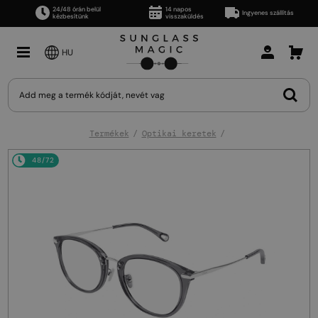
24/48 órán belül
14 napos
Ingyenes szállítás
kézbesítünk
visszaküldés
HU
Termékek
Optikai keretek
48/72