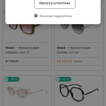
ÖSSZES ELUTASÍTÁSA
48/72
48/72
-34%
Részletek megjelenítése
—
—
Chloé
Napszemüvegek
Chloé
Napszemüvegek
CH0125SA - 004 - 57
CH0135S - 001 - 58
57 000 Ft
56 000 Ft
86 000 Ft
48/72
48/72