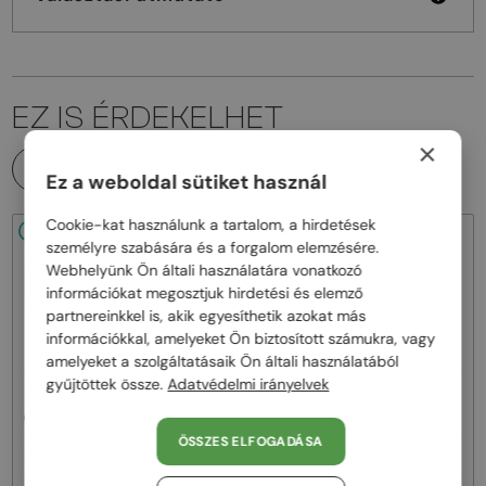
EZ IS ÉRDEKELHET
×
MINDEN TERMÉK
Ez a weboldal sütiket használ
Cookie-kat használunk a tartalom, a hirdetések
48/72
48/72
személyre szabására és a forgalom elemzésére.
Webhelyünk Ön általi használatára vonatkozó
információkat megosztjuk hirdetési és elemző
partnereinkkel is, akik egyesíthetik azokat más
információkkal, amelyeket Ön biztosított számukra, vagy
amelyeket a szolgáltatásaik Ön általi használatából
gyűjtöttek össze.
Adatvédelmi irányelvek
—
—
Chloé
Napszemüvegek
Chloé
Napszemüvegek
CH0081S - 002 - 55
CH0082S - 005 - 57
ÖSSZES ELFOGADÁSA
62 000 Ft
62 000 Ft