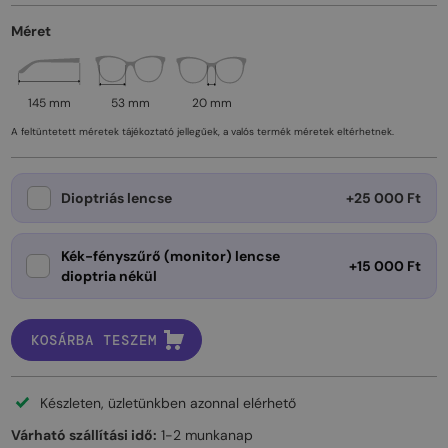
Méret
145 mm
53 mm
20 mm
A feltüntetett méretek tájékoztató jellegűek, a valós termék méretek eltérhetnek.
Dioptriás lencse
+25 000 Ft
Kék-fényszűrő (monitor) lencse
+15 000 Ft
dioptria nékül
KOSÁRBA TESZEM
Készleten, üzletünkben azonnal elérhető
Várható szállítási idő:
1-2 munkanap