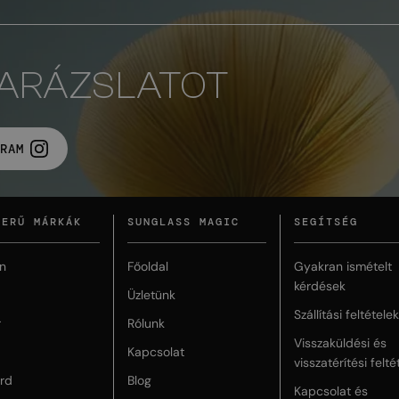
VARÁZSLATOT
RAM
ZERŰ MÁRKÁK
SUNGLASS MAGIC
SEGÍTSÉG
n
Főoldal
Gyakran ismételt
kérdések
Üzletünk
Szállítási feltételek
r
Rólunk
Visszaküldési és
Kapcsolat
visszatérítési felté
rd
Blog
Kapcsolat és