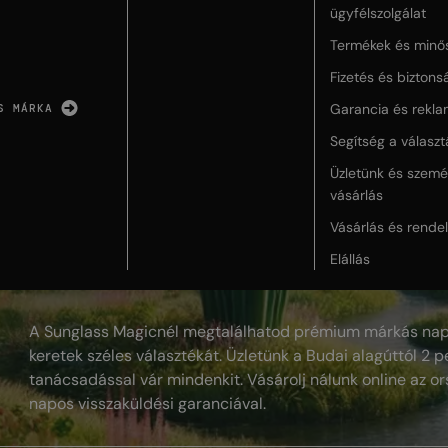
ügyfélszolgálat
Termékek és minő
Fizetés és biztons
Garancia és rekla
S MÁRKA
Segítség a válasz
Üzletünk és szemé
vásárlás
Vásárlás és rende
Elállás
A Sunglass Magicnél megtalálhatod prémium márkás nap
keretek széles választékát. Üzletünk a Budai alagúttól 2 pe
tanácsadással vár mindenkit. Vásárolj nálunk online az or
napos visszaküldési garanciával.