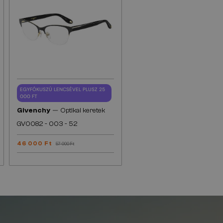
EGYFÓKUSZÚ LENCSÉVEL PLUSZ 25
000 FT
—
Givenchy
Optikai keretek
GV0082 - 003 - 52
46 000 Ft
57 000 Ft