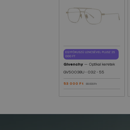
EGYFÓKUSZÚ LENCSÉVEL PLUSZ 25
000 FT
—
Givenchy
Optikai keretek
GV50038U - 032 - 55
53 000 Ft
66 000 Ft