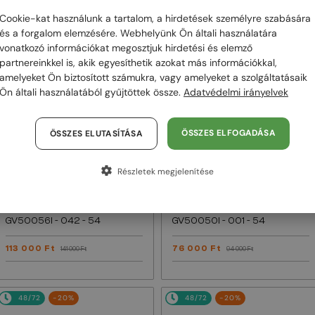
Cookie-kat használunk a tartalom, a hirdetések személyre szabására
48/72
-20%
48/72
-20%
és a forgalom elemzésére. Webhelyünk Ön általi használatára
vonatkozó információkat megosztjuk hirdetési és elemző
partnereinkkel is, akik egyesíthetik azokat más információkkal,
amelyeket Ön biztosított számukra, vagy amelyeket a szolgáltatásaik
Ön általi használatából gyűjtöttek össze.
Adatvédelmi irányelvek
ÖSSZES ELFOGADÁSA
ÖSSZES ELUTASÍTÁSA
Részletek megjelenítése
EGYFÓKUSZÚ LENCSÉVEL PLUSZ 25
EGYFÓKUSZÚ LENCSÉVEL PLUSZ 25
000 FT
000 FT
—
—
Givenchy
Optikai keretek
Givenchy
Optikai keretek
GV50056I - 042 - 54
GV50050I - 001 - 54
113 000 Ft
76 000 Ft
141 000 Ft
94 000 Ft
48/72
-20%
48/72
-20%