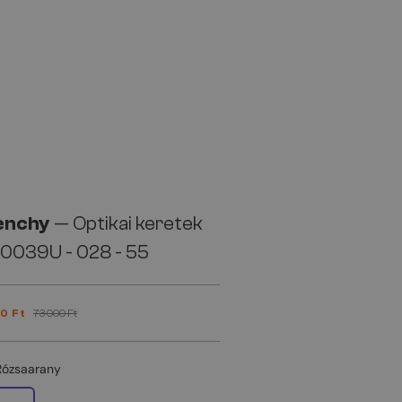
enchy
— Optikai keretek
0039U - 028 - 55
0 Ft
73 000 Ft
Rózsaarany