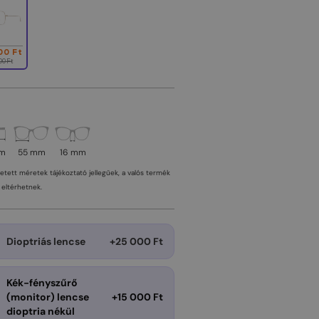
00 Ft
00 Ft
mm
55 mm
16 mm
tetett méretek tájékoztató jellegűek, a valós termék
eltérhetnek.
Dioptriás lencse
+25 000 Ft
Kék-fényszűrő
(monitor) lencse
+15 000 Ft
dioptria nékül