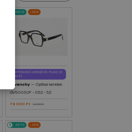
48/72
-20%
EGYFÓKUSZÚ LENCSÉVEL PLUSZ 25
000 FT
—
Givenchy
Optikai keretek
GV50050F - 052 - 52
76 000 Ft
94 000 Ft
48/72
-20%