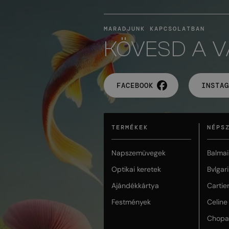
MARADJUNK KAPCSOLATBAN
KÖVESD A 
FACEBOOK
INSTAG
TERMÉKEK
NÉPS
Napszemüvegek
Balmai
Optikai keretek
Bvlgari
Ajándékkártya
Cartie
Festmények
Celine
Chopa