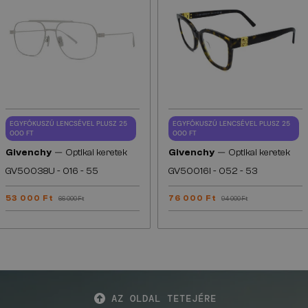
EGYFÓKUSZÚ LENCSÉVEL PLUSZ 25
EGYFÓKUSZÚ LENCSÉVEL PLUSZ 25
000 FT
000 FT
—
—
Givenchy
Optikai keretek
Givenchy
Optikai keretek
GV50038U - 016 - 55
GV50016I - 052 - 53
53 000 Ft
76 000 Ft
66 000 Ft
94 000 Ft
AZ OLDAL TETEJÉRE