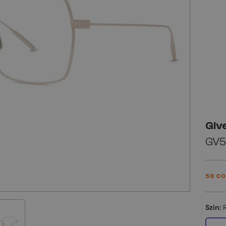
Giv
GV5
59 00
Szín: