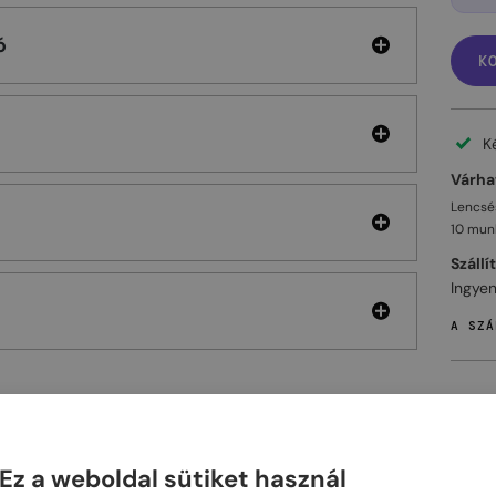
ó
K
K
Várhat
Lencsés
10 mun
Szállí
Ingyen
A SZÁ
ELHET
Ez a weboldal sütiket használ