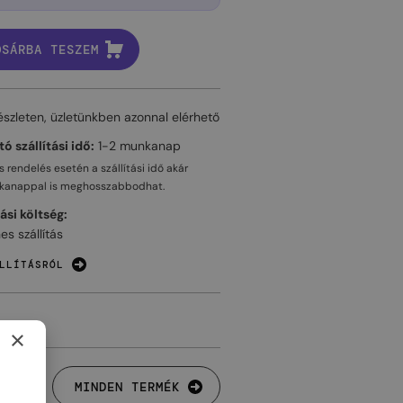
OSÁRBA TESZEM
észleten, üzletünkben azonnal elérhető
ó szállítási idő:
1-2 munkanap
 rendelés esetén a szállítási idő akár
kanappal
is meghosszabbodhat.
tási költség:
es szállítás
LLÍTÁSRÓL
×
MINDEN TERMÉK