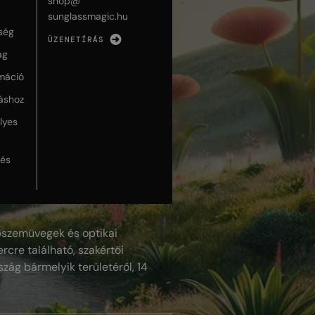
shop@
sunglassmagic.hu
ség
ÜZENETÍRÁS
ág
máció
táshoz
lyes
lés
szemüvegek és optikai
rcre található, szakértői
szág bármelyik területéről, 14