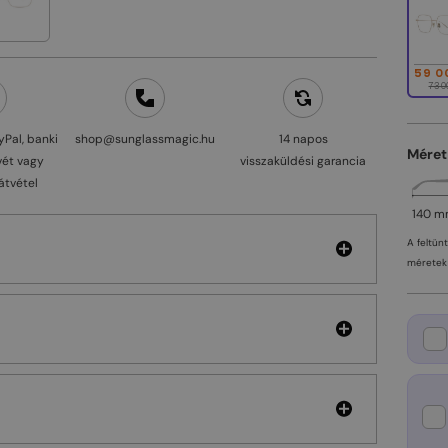
59 0
73 0
yPal, banki
shop@sunglassmagic.hu
14 napos
Méret
vét vagy
visszaküldési garancia
átvétel
140 
A feltün
méretek 