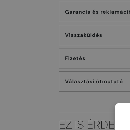
Garancia és reklamáci
Visszaküldés
Fizetés
Választási útmutató
EZ IS ÉRDEK