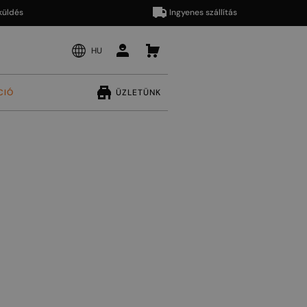
s
Ingyenes szállítás
HU
CIÓ
ÜZLETÜNK