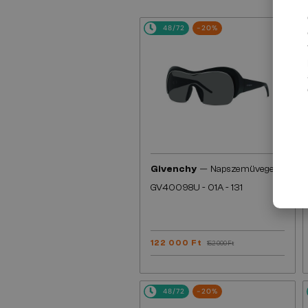
48/72
-20%
—
Givenchy
Napszemüvegek
GV40098U - 01A - 131
122 000 Ft
152 000 Ft
48/72
-20%