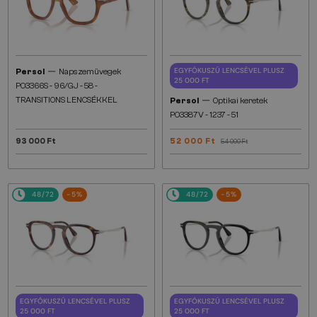
—
EGYFÓKUSZÚ LENCSÉVEL PLUSZ
Persol
Napszemüvegek
25 000 FT
PO3366S - 96/GJ - 58 -
—
TRANSITIONS LENCSÉKKEL
Persol
Optikai keretek
PO3387V - 1237 - 51
93 000 Ft
52 000 Ft
54 000 Ft
48/72
-5%
48/72
-5%
EGYFÓKUSZÚ LENCSÉVEL PLUSZ
EGYFÓKUSZÚ LENCSÉVEL PLUSZ
25 000 FT
25 000 FT