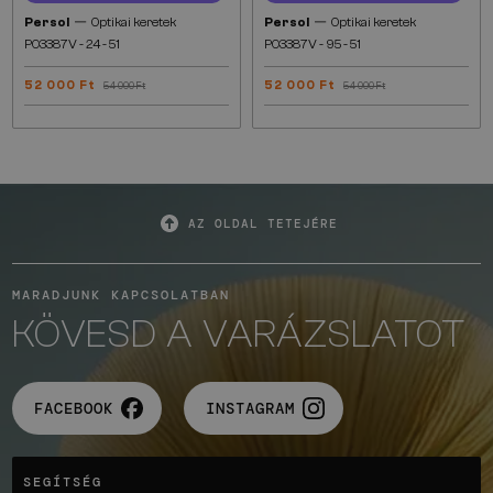
—
—
Persol
Optikai keretek
Persol
Optikai keretek
PO3387V - 24 - 51
PO3387V - 95 - 51
52 000 Ft
52 000 Ft
54 000 Ft
54 000 Ft
AZ OLDAL TETEJÉRE
MARADJUNK KAPCSOLATBAN
KÖVESD A VARÁZSLATOT
FACEBOOK
INSTAGRAM
SEGÍTSÉG