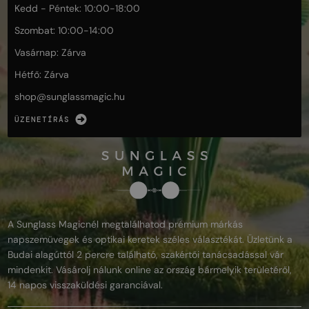
Kedd - Péntek: 10:00-18:00
Szombat: 10:00-14:00
Vasárnap: Zárva
Hétfő: Zárva
shop@
sunglassmagic.hu
ÜZENETÍRÁS
A Sunglass Magicnél megtalálhatod prémium márkás
napszemüvegek és optikai keretek széles választékát. Üzletünk a
Budai alagúttól 2 percre található, szakértői tanácsadással vár
mindenkit. Vásárolj nálunk online az ország bármelyik területéről,
14 napos visszaküldési garanciával.