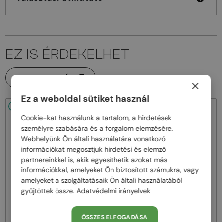
EZ IS ÉRDEKELHET
MINDEN TERMÉK
×
Ez a weboldal sütiket használ
48/72
48/72
Cookie-kat használunk a tartalom, a hirdetések
személyre szabására és a forgalom elemzésére.
Webhelyünk Ön általi használatára vonatkozó
információkat megosztjuk hirdetési és elemző
partnereinkkel is, akik egyesíthetik azokat más
információkkal, amelyeket Ön biztosított számukra, vagy
amelyeket a szolgáltatásaik Ön általi használatából
EGYFÓKUSZÚ LENCSÉVEL PLUSZ
EGYFÓKUSZÚ LENCSÉVEL PLUSZ
25 000 FT
25 000 FT
gyűjtöttek össze.
Adatvédelmi irányelvek
—
—
Persol
Optikai keretek
Persol
Optikai keretek
PO1030V - 513 - 57
PO1030V - 515 - 57
ÖSSZES ELFOGADÁSA