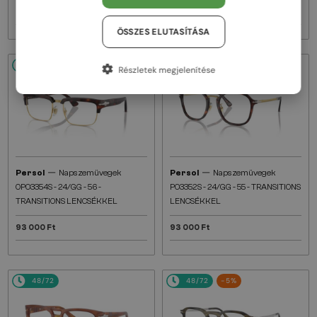
72 000 Ft
72 000 Ft
ÖSSZES ELUTASÍTÁSA
48/72
48/72
Részletek megjelenítése
—
—
Persol
Napszemüvegek
Persol
Napszemüvegek
0PO3354S - 24/GG - 56 -
PO3352S - 24/GG - 55 - TRANSITIONS
TRANSITIONS LENCSÉKKEL
LENCSÉKKEL
93 000 Ft
93 000 Ft
48/72
48/72
-5%