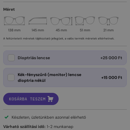
Méret
138 mm
145 mm
45 mm
51 mm
21 mm
A feltüntetett méretek tájékoztató jellegűek, a valós termék méretek eltérhetnek.
Dioptriás lencse
+25 000 Ft
Kék-fényszűrő (monitor) lencse
+15 000 Ft
dioptria nékül
KOSÁRBA TESZEM
Készleten, üzletünkben azonnal elérhető
Várható szállítási idő:
1-2 munkanap