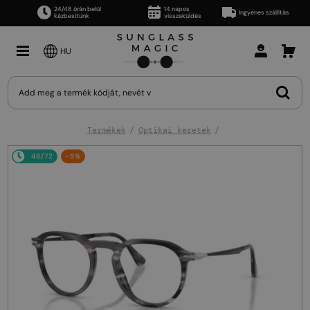
24/48 órán belül
14 napos
Ingyenes szállítás
kézbesítünk
visszaküldés
HU
Termékek
Optikai keretek
48/72
-5%