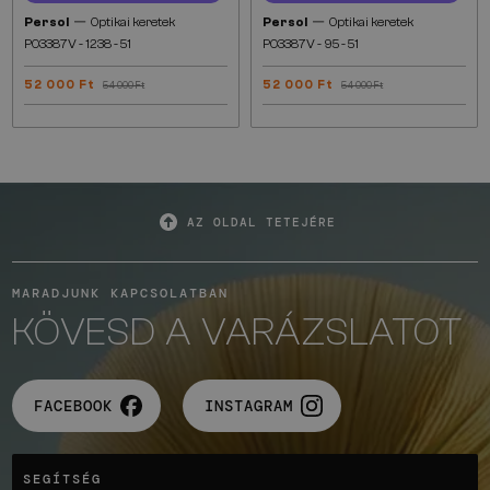
—
—
Persol
Optikai keretek
Persol
Optikai keretek
PO3387V - 1238 - 51
PO3387V - 95 - 51
52 000 Ft
52 000 Ft
54 000 Ft
54 000 Ft
AZ OLDAL TETEJÉRE
MARADJUNK KAPCSOLATBAN
KÖVESD A VARÁZSLATOT
FACEBOOK
INSTAGRAM
SEGÍTSÉG