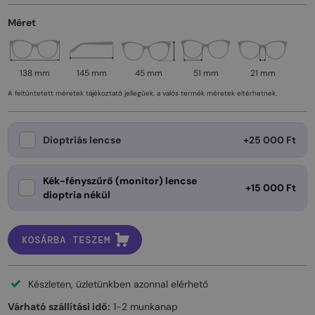
Méret
138 mm
145 mm
45 mm
51 mm
21 mm
A feltüntetett méretek tájékoztató jellegűek, a valós termék méretek eltérhetnek.
Dioptriás lencse
+25 000 Ft
Kék-fényszűrő (monitor) lencse
+15 000 Ft
dioptria nékül
KOSÁRBA TESZEM
Készleten, üzletünkben azonnal elérhető
Várható szállítási idő:
1-2 munkanap