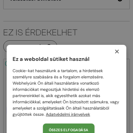
EZ IS ÉRDEKELHET
MINDEN TERMÉK
×
Ez a weboldal sütiket használ
48/72
48/72
Cookie-kat használunk a tartalom, a hirdetések
személyre szabására és a forgalom elemzésére.
Webhelyünk Ön általi használatára vonatkozó
információkat megosztjuk hirdetési és elemző
partnereinkkel is, akik egyesíthetik azokat más
információkkal, amelyeket Ön biztosított számukra, vagy
amelyeket a szolgáltatásaik Ön általi használatából
EGYFÓKUSZÚ LENCSÉVEL PLUSZ
EGYFÓKUSZÚ LENCSÉVEL PLUSZ
25 000 FT
25 000 FT
gyűjtöttek össze.
Adatvédelmi irányelvek
—
—
Persol
Optikai keretek
Persol
Optikai keretek
PO1030V - 513 - 57
PO1030V - 515 - 57
ÖSSZES ELFOGADÁSA