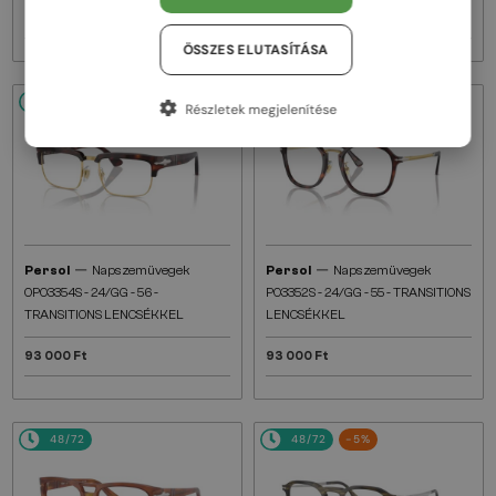
72 000 Ft
72 000 Ft
ÖSSZES ELUTASÍTÁSA
48/72
48/72
Részletek megjelenítése
—
—
Persol
Napszemüvegek
Persol
Napszemüvegek
0PO3354S - 24/GG - 56 -
PO3352S - 24/GG - 55 - TRANSITIONS
TRANSITIONS LENCSÉKKEL
LENCSÉKKEL
93 000 Ft
93 000 Ft
48/72
48/72
-5%