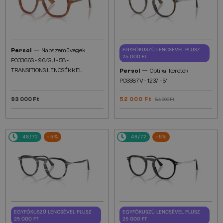
—
EGYFÓKUSZÚ LENCSÉVEL PLUSZ
Persol
Napszemüvegek
25 000 FT
PO3366S - 96/GJ - 58 -
—
TRANSITIONS LENCSÉKKEL
Persol
Optikai keretek
PO3387V - 1237 - 51
93 000 Ft
52 000 Ft
54 000 Ft
48/72
-5%
48/72
-5%
EGYFÓKUSZÚ LENCSÉVEL PLUSZ
EGYFÓKUSZÚ LENCSÉVEL PLUSZ
25 000 FT
25 000 FT