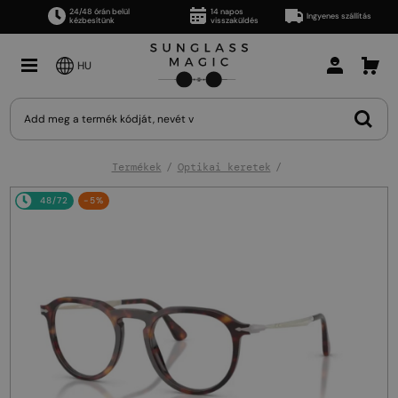
24/48 órán belül
14 napos
Ingyenes szállítás
kézbesítünk
visszaküldés
HU
Termékek
Optikai keretek
48/72
-5%