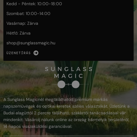
Kedd - Péntek: 10:00-18:00
Szombat: 10:00-14:00
Vasárnap: Zárva
Hétfő: Zárva
shop@
sunglassmagic.hu
ÜZENETÍRÁS
A Sunglass Magicnél megtalálhatod prémium márkás
napszemüvegek és optikai keretek széles választékát. Üzletünk a
Budai alagúttól 2 percre található, szakértői tanácsadással vár
mindenkit. Vásárolj nálunk online az ország bármelyik területéről,
14 napos visszaküldési garanciával.