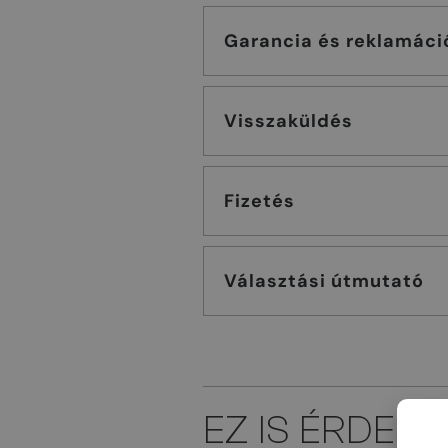
Garancia és reklamáci
Visszaküldés
Fizetés
Választási útmutató
EZ IS ÉRDEK