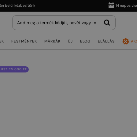
lül kézbesítünk
14 napos visszakü
EK
FESTMÉNYEK
MÁRKÁK
ÚJ
BLOG
ELÁLLÁS
AK
USZ 25 000 FT