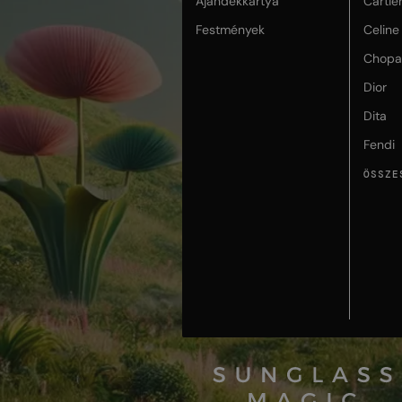
Ajándékkártya
Cartie
Festmények
Celine
Chopa
Dior
Dita
Fendi
ÖSSZE