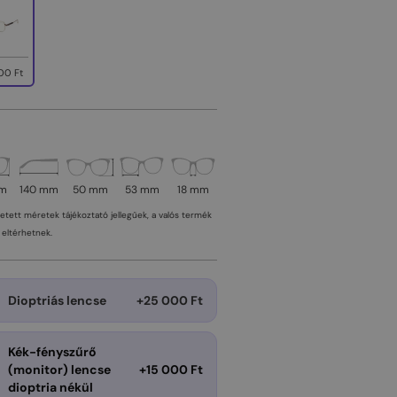
00 Ft
mm
140 mm
50 mm
53 mm
18 mm
tetett méretek tájékoztató jellegűek, a valós termék
eltérhetnek.
Dioptriás lencse
+25 000 Ft
Kék-fényszűrő
(monitor) lencse
+15 000 Ft
dioptria nékül