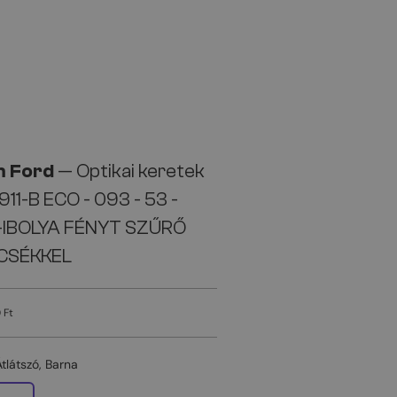
 Ford
— Optikai keretek
11-B ECO - 093 - 53 -
-IBOLYA FÉNYT SZŰRŐ
CSÉKKEL
 Ft
Átlátszó, Barna