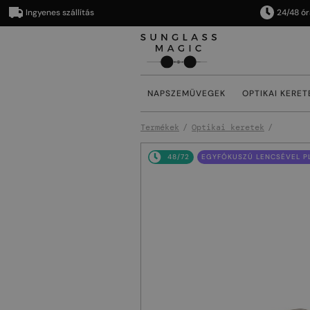
Ingyenes szállítás
24/48 órán be
NAPSZEMÜVEGEK
OPTIKAI KERET
Termékek
Optikai keretek
48/72
EGYFÓKUSZÚ LENCSÉVEL PL