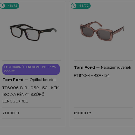
48/72
48/72
—
EGYFÓKUSZÚ LENCSÉVEL PLUSZ 25
Tom Ford
Napszemüvegek
000 FT
FT1170-K - 48F - 54
—
Tom Ford
Optikai keretek
TF6006-D-B - 052 - 53 - KÉK-
IBOLYA FÉNYT SZŰRŐ
LENCSÉKKEL
71 000 Ft
81 000 Ft