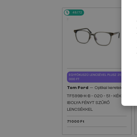
48/72
EGYFÓKUSZÚ LENCSÉVEL PLUSZ 25
000 FT
—
Tom Ford
Optikai keretek
TF5998-K-B - 020 - 51 - KÉK-
IBOLYA FÉNYT SZŰRŐ
LENCSÉKKEL
71 000 Ft