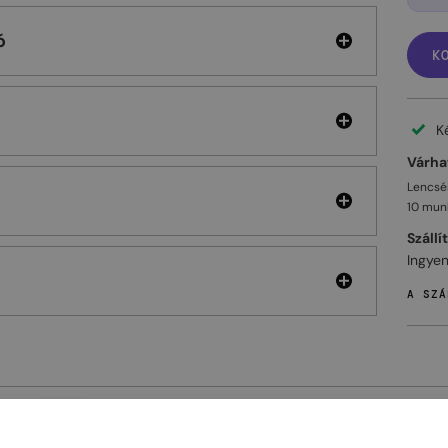
ó
K
K
Várhat
Lencsés
10 mun
Szállí
Ingyen
A SZÁ
ELHET