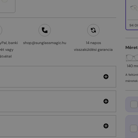
94 0
yPal, banki
shop@sunglassmagic.hu
14 napos
Méret
vét vagy
visszaküldési garancia
átvétel
140 
A feltün
méretek 