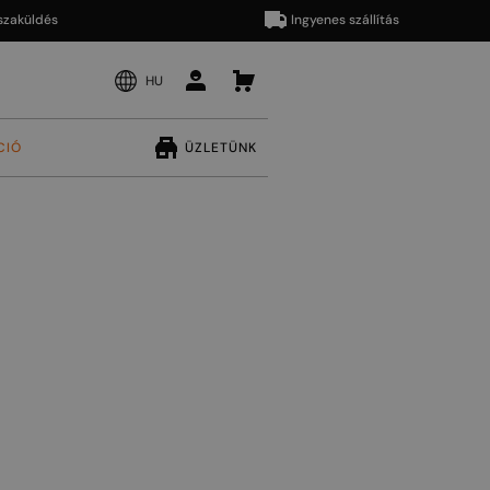
ldés
Ingyenes szállítás
HU
CIÓ
ÜZLETÜNK