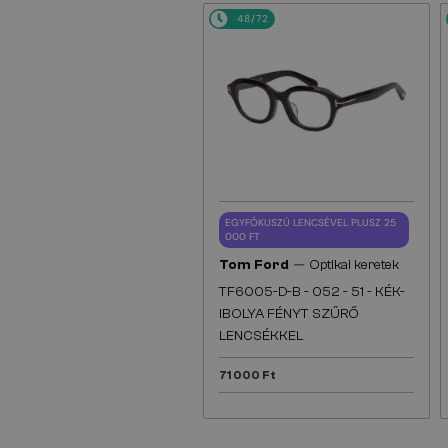
48/72
EGYFÓKUSZÚ LENCSÉVEL PLUSZ 25
000 FT
—
Tom Ford
Optikai keretek
TF6005-D-B - 052 - 51 - KÉK-
IBOLYA FÉNYT SZŰRŐ
LENCSÉKKEL
71 000 Ft