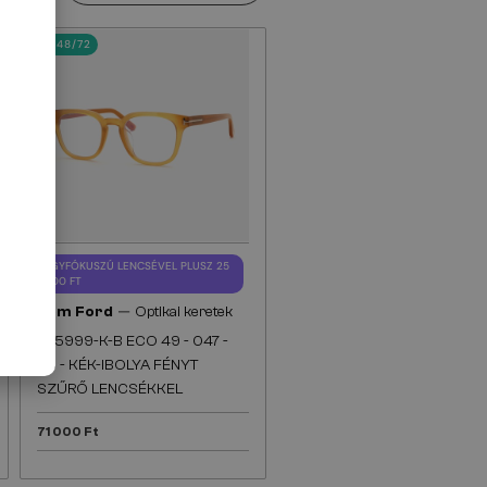
48/72
EGYFÓKUSZÚ LENCSÉVEL PLUSZ 25
000 FT
—
Tom Ford
Optikai keretek
TF5999-K-B ECO 49 - 047 -
49 - KÉK-IBOLYA FÉNYT
SZŰRŐ LENCSÉKKEL
71 000 Ft