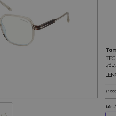
Tom
TF59
KÉK
LEN
94 000
Szín: