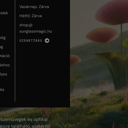
Vasárnap: Zárva
telek
Hétfő: Zárva
shop@
sunglassmagic.hu
ség
ÜZENETÍRÁS
ág
máció
táshoz
lyes
lés
szemüvegek és optikai
rcre található, szakértői