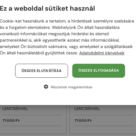
Ez a weboldal sütiket használ
48/72
48/72
Cookie-kat használunk a tartalom, a hirdetések személyre szabására
és a forgalom elemzésére. Webhelyünk Ön általi használatára
vonatkozó információkat megosztjuk hirdetési és elemző
partnereinkkel is, akik egyesíthetik azokat más információkkal,
amelyeket Ön biztosított számukra, vagy amelyeket a szolgáltatásaik
Ön általi használatából gyűjtöttek össze.
Adatvédelmi irányelvek
ÖSSZES ELFOGADÁSA
ÖSSZES ELUTASÍTÁSA
EGYFÓKUSZÚ LENCSÉVEL PLUSZ 25
EGYFÓKUSZÚ LENCSÉVEL PLUSZ 25
000 FT
000 FT
—
—
Részletek megjelenítése
Tom Ford
Optikai keretek
Tom Ford
Optikai keretek
TF5998-K-B ECO - 001 - 51 -
TF5999-K-B - 053 - 49 - KÉK-
KÉK-IBOLYA FÉNYT SZŰRŐ
IBOLYA FÉNYT SZŰRŐ
LENCSÉKKEL
LENCSÉKKEL
71 000 Ft
71 000 Ft