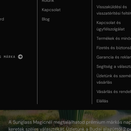
r
Rólunk
Visszaküldési és
Kapcsolat
visszatérítési felté
rd
Blog
Kapcsolat és
ügyfélszolgálat
Termékek és minő
Fizetés és biztons
Garancia és rekla
S MÁRKA
Segítség a válasz
Üzletünk és szemé
vásárlás
Vásárlás és rende
Elállás
A Sunglass Magicnél megtalálhatod prémium márkás nap
keretek széles választékát. Üzletünk a Budai alagúttól 2 pe