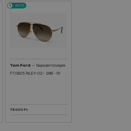
48/72
—
Tom Ford
Napszemüvegek
FT0825 RILEY-02 - 28B - 61
78 000 Ft