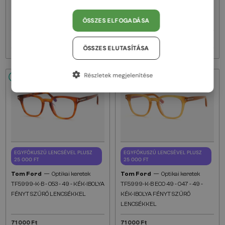
FÉNYT SZŰRŐ LENCSÉKKEL
IBOLYA FÉNYT SZŰRŐ
ÖSSZES ELFOGADÁSA
LENCSÉKKEL
71 000 Ft
71 000 Ft
ÖSSZES ELUTASÍTÁSA
Részletek megjelenítése
48/72
48/72
EGYFÓKUSZÚ LENCSÉVEL PLUSZ
EGYFÓKUSZÚ LENCSÉVEL PLUSZ
25 000 FT
25 000 FT
—
—
Tom Ford
Optikai keretek
Tom Ford
Optikai keretek
TF5999-K-B - 053 - 49 - KÉK-IBOLYA
TF5999-K-B ECO 49 - 047 - 49 -
FÉNYT SZŰRŐ LENCSÉKKEL
KÉK-IBOLYA FÉNYT SZŰRŐ
LENCSÉKKEL
71 000 Ft
71 000 Ft