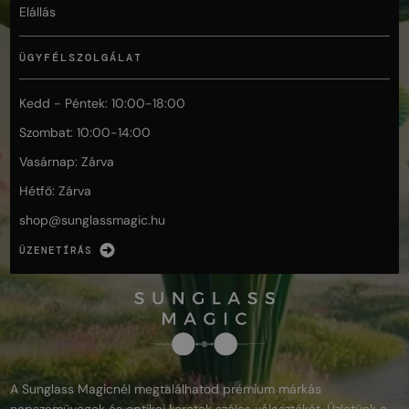
Elállás
ÜGYFÉLSZOLGÁLAT
Kedd - Péntek: 10:00-18:00
Szombat: 10:00-14:00
Vasárnap: Zárva
Hétfő: Zárva
shop@
sunglassmagic.hu
ÜZENETÍRÁS
A Sunglass Magicnél megtalálhatod prémium márkás
napszemüvegek és optikai keretek széles választékát. Üzletünk a