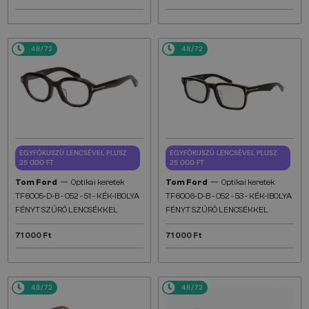
48/72
48/72
EGYFÓKUSZÚ LENCSÉVEL PLUSZ
EGYFÓKUSZÚ LENCSÉVEL PLUSZ
25 000 FT
25 000 FT
—
—
Tom Ford
Optikai keretek
Tom Ford
Optikai keretek
TF6005-D-B - 052 - 51 - KÉK-IBOLYA
TF6006-D-B - 052 - 53 - KÉK-IBOLYA
FÉNYT SZŰRŐ LENCSÉKKEL
FÉNYT SZŰRŐ LENCSÉKKEL
71 000 Ft
71 000 Ft
48/72
48/72