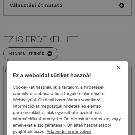
Választási útmutató
EZ IS ÉRDEKELHET
MINDEN TERMÉK
×
48/72
48/72
Ez a weboldal sütiket használ
Cookie-kat használunk a tartalom, a hirdetések
személyre szabására és a forgalom elemzésére.
Webhelyünk Ön általi használatára vonatkozó
információkat megosztjuk hirdetési és elemző
partnereinkkel is, akik egyesíthetik azokat más
EGYFÓKUSZÚ LENCSÉVEL PLUSZ
EGYFÓKUSZÚ LENCSÉVEL PLUSZ
információkkal, amelyeket Ön biztosított számukra, vagy
25 000 FT
25 000 FT
amelyeket a szolgáltatásaik Ön általi használatából
—
—
Tom Ford
Optikai keretek
Tom Ford
Optikai keretek
gyűjtöttek össze.
Adatvédelmi irányelvek
TF5998-K-B - 020 - 51 - KÉK-IBOLYA
TF5998-K-B ECO - 001 - 51 - KÉK-