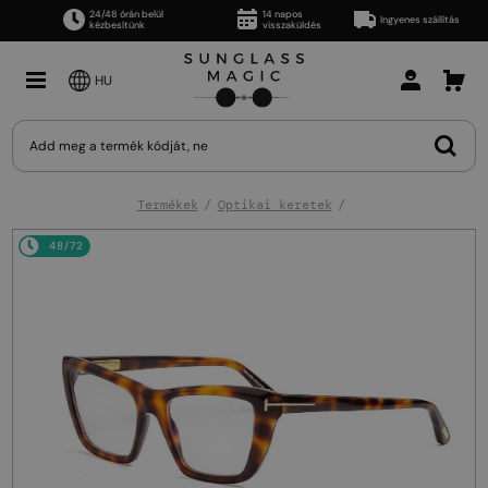
24/48 órán belül
14 napos
Ingyenes szállítás
kézbesítünk
visszaküldés
HU
Termékek
Optikai keretek
48/72