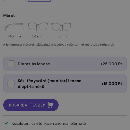
Méret
140 mm
54 mm
18 mm
A feltüntetett méretek tájékoztató jellegűek, a valós termék méretek eltérhetnek.
Dioptriás lencse
+25 000 Ft
Kék-fényszűrő (monitor) lencse
+15 000 Ft
dioptria nékül
KOSÁRBA TESZEM
Készleten, üzletünkben azonnal elérhető