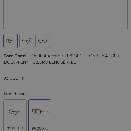
Tom Ford
— Optikai keretek TF6047-B - 053 - 54 - KÉK-
IBOLYA FÉNYT SZŰRŐ LENCSÉKKEL
95 000 Ft
Szín:
Havana
95 000 Ft
95 000 Ft