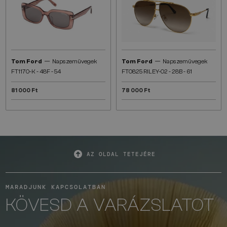
—
—
Tom Ford
Napszemüvegek
Tom Ford
Napszemüvegek
FT1170-K - 48F - 54
FT0825 RILEY-02 - 28B - 61
81 000 Ft
78 000 Ft
AZ OLDAL TETEJÉRE
MARADJUNK KAPCSOLATBAN
KÖVESD A VARÁZSLATOT