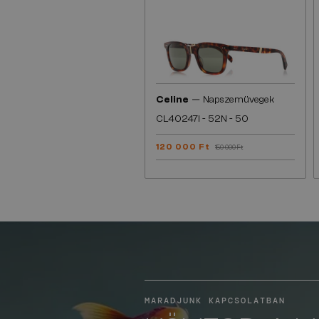
—
Celine
Napszemüvegek
CL40247I - 52N - 50
120 000 Ft
150 000 Ft
MARADJUNK KAPCSOLATBAN