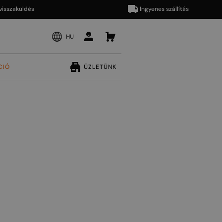
aküldés
Ingyenes szállítás
HU
CIÓ
ÜZLETÜNK