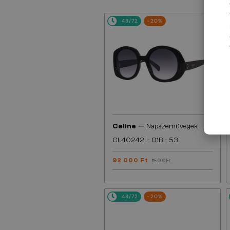
48/72
-20%
—
Celine
Napszemüvegek
CL40242I - 01B - 53
92 000 Ft
115 000 Ft
48/72
-20%