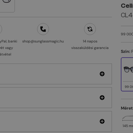
Cel
CL40
99 000
yPal, banki
shop@sunglassmagic.hu
14 napos
vét vagy
visszaküldési garancia
Szín:
átvétel
99 0
Méret
145 