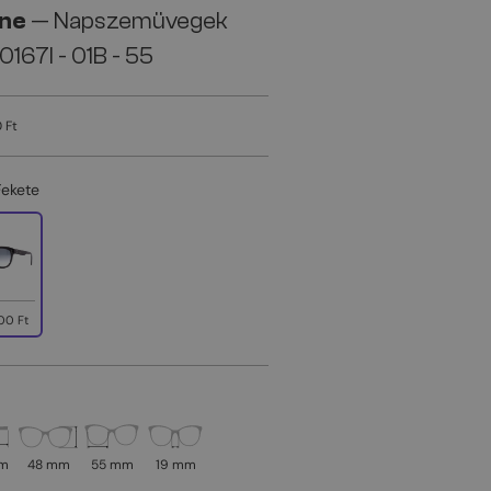
ine
— Napszemüvegek
167I - 01B - 55
 Ft
Fekete
00 Ft
mm
48 mm
55 mm
19 mm