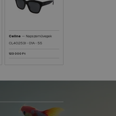
—
Celine
Napszemüvegek
CL40253I - 01A - 55
123 000 Ft