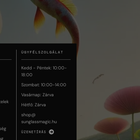
ÜGYFÉLSZOLGÁLAT
Kedd - Péntek: 10:00-
18:00
Szombat: 10:00-14:00
Vasárnap: Zárva
telek
Hétfő: Zárva
shop@
sunglassmagic.hu
ség
ÜZENETÍRÁS
ág