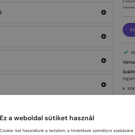
A feltün
méretek 
ó
K
K
Várhat
Szállí
Ingyen
A SZÁ
Ez a weboldal sütiket használ
ELHET
Cookie-kat használunk a tartalom, a hirdetések személyre szabására