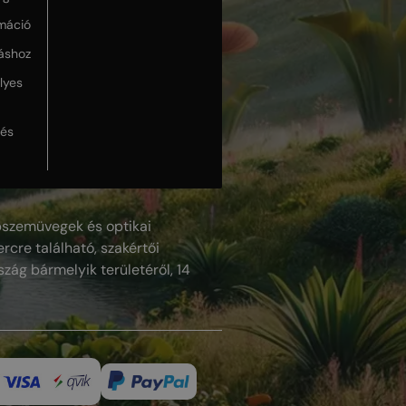
máció
táshoz
lyes
lés
szemüvegek és optikai
rcre található, szakértői
szág bármelyik területéről, 14