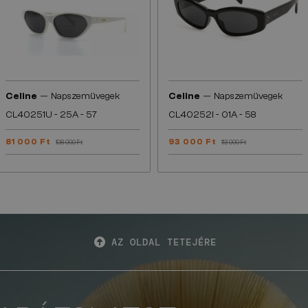
—
—
Celine
Napszemüvegek
Celine
Napszemüvegek
CL40251U - 25A - 57
CL40252I - 01A - 58
81 000 Ft
93 000 Ft
108 000 Ft
113 000 Ft
AZ OLDAL TETEJÉRE