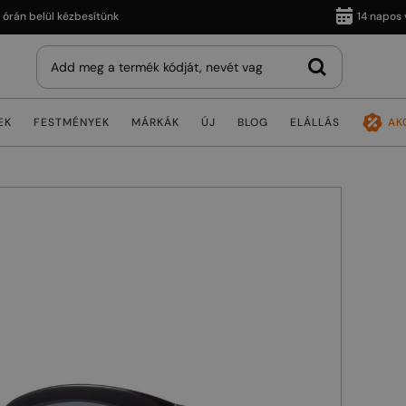
 belül kézbesítünk
14 napos vissz
EK
FESTMÉNYEK
MÁRKÁK
ÚJ
BLOG
ELÁLLÁS
AK