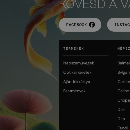
KÖVESD A 
FACEBOOK
INSTAG
TERMÉKEK
NÉPS
Napszemüvegek
Balmai
Optikai keretek
Bvlgari
Ajándékkártya
Cartie
Festmények
Celine
Chopa
Dior
Dita
Fendi