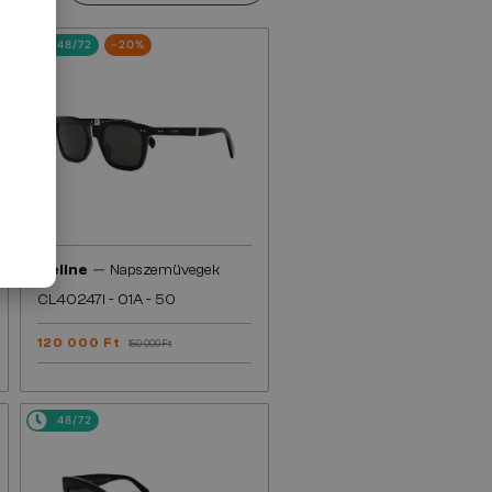
48/72
-20%
—
Celine
Napszemüvegek
CL40247I - 01A - 50
120 000 Ft
150 000 Ft
48/72