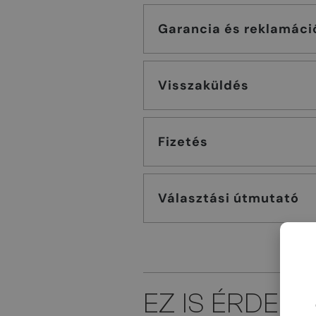
Garancia és reklamáci
Visszaküldés
Fizetés
Választási útmutató
EZ IS ÉRDEK