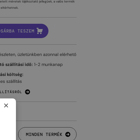
tetett méretek tájékoztató jellegűek, a valós termék
eltérhetnek.
OSÁRBA TESZEM
észleten, üzletünkben azonnal elérhető
ó szállítási idő:
1-2 munkanap
tási költség:
es szállítás
LLÍTÁSRÓL
×
MINDEN TERMÉK