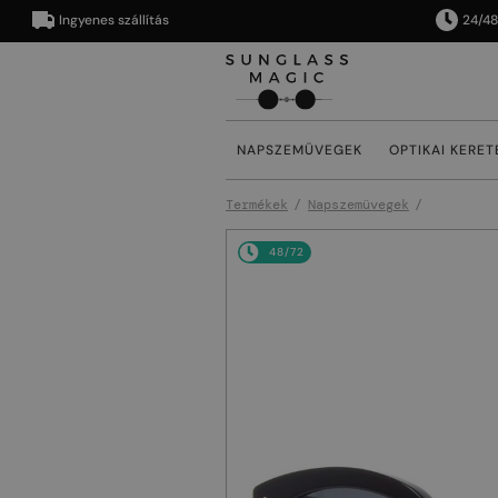
Ingyenes szállítás
24/48 órán
NAPSZEMÜVEGEK
OPTIKAI KERET
Termékek
Napszemüvegek
48/72