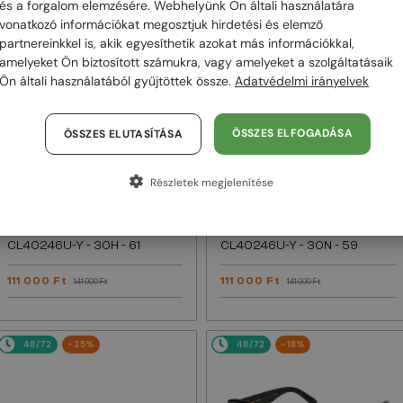
és a forgalom elemzésére. Webhelyünk Ön általi használatára
vonatkozó információkat megosztjuk hirdetési és elemző
48/72
-22%
48/72
-22%
partnereinkkel is, akik egyesíthetik azokat más információkkal,
amelyeket Ön biztosított számukra, vagy amelyeket a szolgáltatásaik
Ön általi használatából gyűjtöttek össze.
Adatvédelmi irányelvek
ÖSSZES ELFOGADÁSA
ÖSSZES ELUTASÍTÁSA
Részletek megjelenítése
—
—
Celine
Napszemüvegek
Celine
Napszemüvegek
CL40246U-Y - 30H - 61
CL40246U-Y - 30N - 59
111 000 Ft
111 000 Ft
141 000 Ft
141 000 Ft
48/72
-25%
48/72
-18%