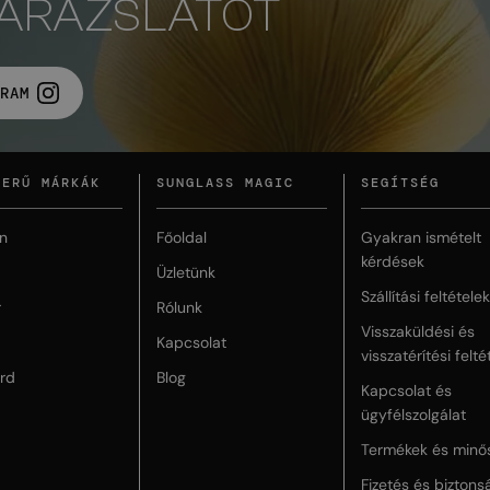
VARÁZSLATOT
RAM
ZERŰ MÁRKÁK
SUNGLASS MAGIC
SEGÍTSÉG
n
Főoldal
Gyakran ismételt
kérdések
Üzletünk
Szállítási feltételek
r
Rólunk
Visszaküldési és
Kapcsolat
visszatérítési felté
rd
Blog
Kapcsolat és
ügyfélszolgálat
Termékek és minő
Fizetés és biztons