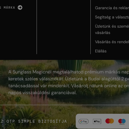
Garancia és rekla
S MÁRKA
Segítség a válasz
Üzletünk és szemé
vásárlás
Vásárlás és rende
Elállás
A Sunglass Magicnél megtalálhatod prémium márkás nap
keretek széles választékát. Üzletünk a Budai alagúttól 2 pe
tanácsadással vár mindenkit. Vásárolj nálunk online az or
napos visszaküldési garanciával.
AZ OTP SIMPLE BIZTOSÍTJA