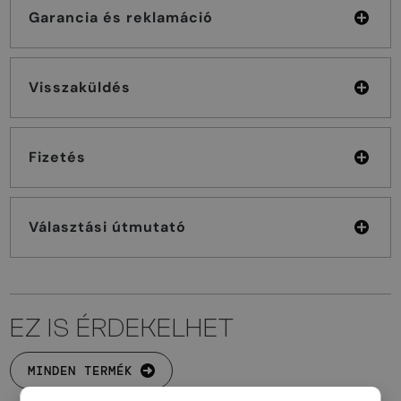
Garancia és reklamáció
Visszaküldés
Fizetés
Választási útmutató
EZ IS ÉRDEKELHET
MINDEN TERMÉK