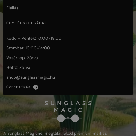
Elállás
ÜGYFÉLSZOLGÁLAT
Kedd - Péntek: 10:00-18:00
Szombat: 10:00-14:00
Vasárnap: Zárva
Hétfő: Zárva
shop@
sunglassmagic.hu
ÜZENETÍRÁS
A Sunglass Magicnél megtalálhatod prémium márkás