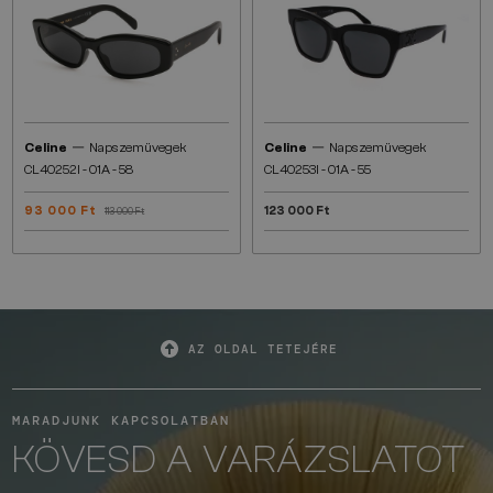
—
—
Celine
Napszemüvegek
Celine
Napszemüvegek
CL40252I - 01A - 58
CL40253I - 01A - 55
93 000 Ft
123 000 Ft
113 000 Ft
AZ OLDAL TETEJÉRE
MARADJUNK KAPCSOLATBAN
KÖVESD A VARÁZSLATOT