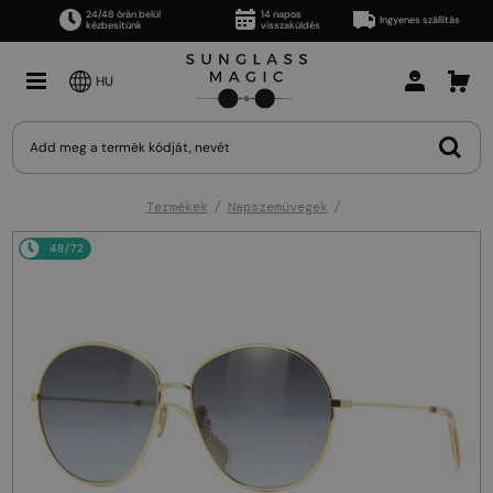
24/48 órán belül
14 napos
Ingyenes szállítás
kézbesítünk
visszaküldés
HU
Termékek
Napszemüvegek
48/72