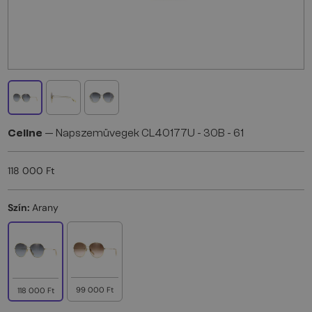
Celine
— Napszemüvegek CL40177U - 30B - 61
118 000 Ft
Szín:
Arany
99 000 Ft
118 000 Ft