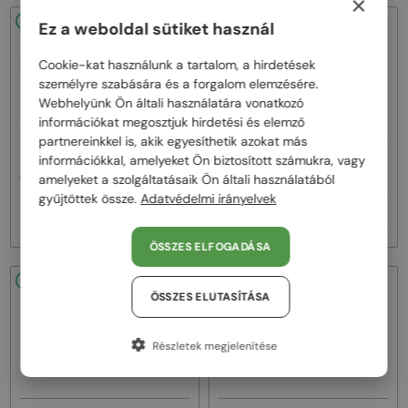
×
48/72
-20%
48/72
-22%
Ez a weboldal sütiket használ
Cookie-kat használunk a tartalom, a hirdetések
személyre szabására és a forgalom elemzésére.
Webhelyünk Ön általi használatára vonatkozó
információkat megosztjuk hirdetési és elemző
partnereinkkel is, akik egyesíthetik azokat más
—
—
információkkal, amelyeket Ön biztosított számukra, vagy
Celine
Napszemüvegek
Celine
Napszemüvegek
CL40242I - 01B - 53
CL40246U-Y - 30H - 61
amelyeket a szolgáltatásaik Ön általi használatából
gyűjtöttek össze.
Adatvédelmi irányelvek
92 000 Ft
111 000 Ft
115 000 Ft
141 000 Ft
ÖSSZES ELFOGADÁSA
48/72
-22%
48/72
-20%
ÖSSZES ELUTASÍTÁSA
Részletek megjelenítése