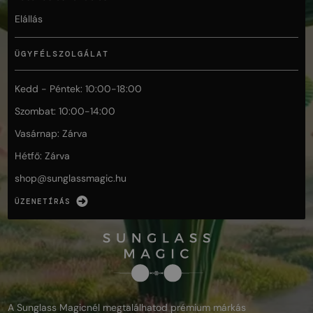
Elállás
ÜGYFÉLSZOLGÁLAT
Kedd - Péntek: 10:00-18:00
Szombat: 10:00-14:00
Vasárnap: Zárva
Hétfő: Zárva
shop@
sunglassmagic.hu
ÜZENETÍRÁS
A Sunglass Magicnél megtalálhatod prémium márkás