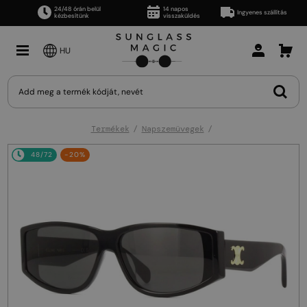
24/48 órán belül
14 napos
Ingyenes szállítás
kézbesítünk
visszaküldés
HU
Termékek
Napszemüvegek
48/72
-20%