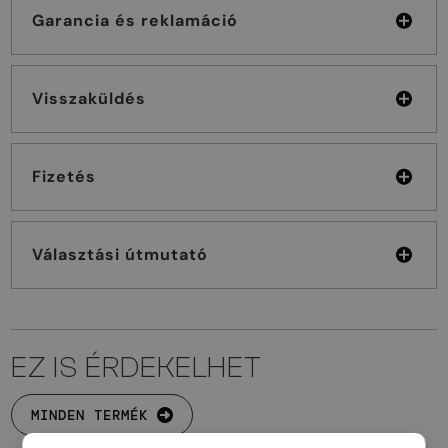
Garancia és reklamáció
Visszaküldés
Fizetés
Választási útmutató
EZ IS ÉRDEKELHET
MINDEN TERMÉK