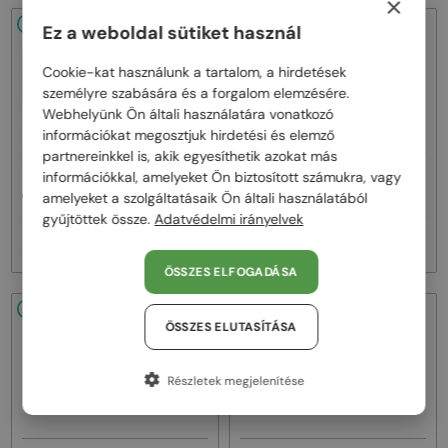
×
48/72
-20%
48/72
-22%
Ez a weboldal sütiket használ
Cookie-kat használunk a tartalom, a hirdetések
személyre szabására és a forgalom elemzésére.
Webhelyünk Ön általi használatára vonatkozó
információkat megosztjuk hirdetési és elemző
partnereinkkel is, akik egyesíthetik azokat más
—
—
információkkal, amelyeket Ön biztosított számukra, vagy
Celine
Napszemüvegek
Celine
Napszemüvegek
amelyeket a szolgáltatásaik Ön általi használatából
CL40242I - 01B - 53
CL40246U-Y - 30H - 61
gyűjtöttek össze.
Adatvédelmi irányelvek
92 000 Ft
111 000 Ft
115 000 Ft
141 000 Ft
ÖSSZES ELFOGADÁSA
48/72
-22%
48/72
-20%
ÖSSZES ELUTASÍTÁSA
Részletek megjelenítése