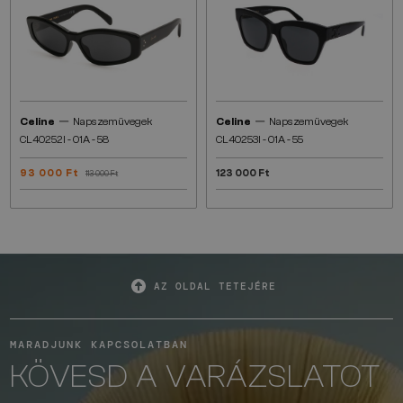
—
—
Celine
Napszemüvegek
Celine
Napszemüvegek
CL40252I - 01A - 58
CL40253I - 01A - 55
93 000 Ft
123 000 Ft
113 000 Ft
AZ OLDAL TETEJÉRE
MARADJUNK KAPCSOLATBAN
KÖVESD A VARÁZSLATOT