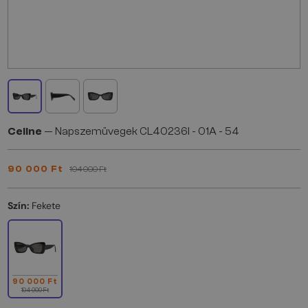
Celine
— Napszemüvegek CL40236I - 01A - 54
90 000 Ft
104 000 Ft
Szín:
Fekete
90 000 Ft
104 000 Ft