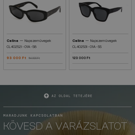
—
—
Celine
Napszemüvegek
Celine
Napszemüvegek
CL40252I - 01A - 58
CL40253I - 01A - 55
93 000 Ft
123 000 Ft
114 000 Ft
AZ OLDAL TETEJÉRE
MARADJUNK KAPCSOLATBAN
KÖVESD A VARÁZSLATOT