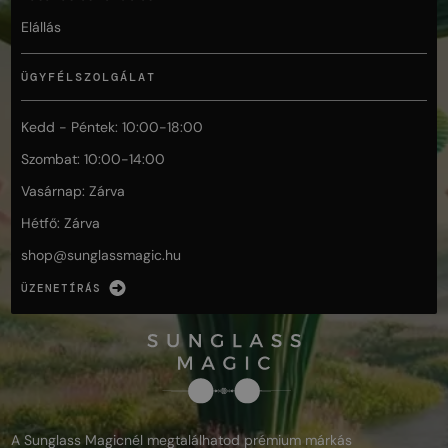
Elállás
ÜGYFÉLSZOLGÁLAT
Kedd - Péntek: 10:00-18:00
Szombat: 10:00-14:00
Vasárnap: Zárva
Hétfő: Zárva
shop@
sunglassmagic.hu
ÜZENETÍRÁS
A Sunglass Magicnél megtalálhatod prémium márkás