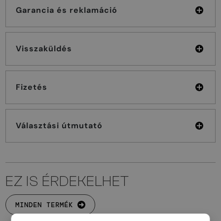
Garancia és reklamáció
Visszaküldés
Fizetés
Választási útmutató
EZ IS ÉRDEKELHET
MINDEN TERMÉK