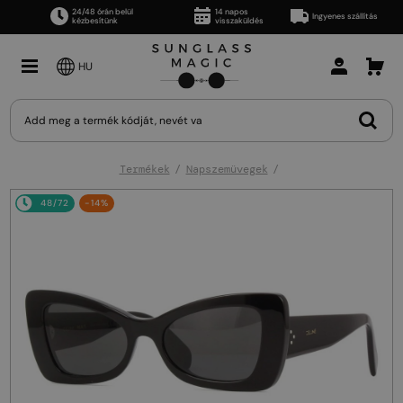
24/48 órán belül
14 napos
Ingyenes szállítás
kézbesítünk
visszaküldés
HU
Termékek
Napszemüvegek
48/72
-14%