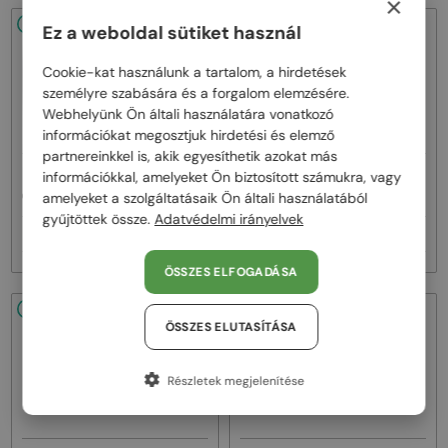
×
48/72
-20%
48/72
-22%
Ez a weboldal sütiket használ
Cookie-kat használunk a tartalom, a hirdetések
személyre szabására és a forgalom elemzésére.
Webhelyünk Ön általi használatára vonatkozó
információkat megosztjuk hirdetési és elemző
partnereinkkel is, akik egyesíthetik azokat más
—
—
információkkal, amelyeket Ön biztosított számukra, vagy
Celine
Napszemüvegek
Celine
Napszemüvegek
amelyeket a szolgáltatásaik Ön általi használatából
CL40242I - 01B - 53
CL40246U-Y - 30H - 61
gyűjtöttek össze.
Adatvédelmi irányelvek
93 000 Ft
111 000 Ft
116 000 Ft
142 000 Ft
ÖSSZES ELFOGADÁSA
48/72
-22%
48/72
-20%
ÖSSZES ELUTASÍTÁSA
Részletek megjelenítése