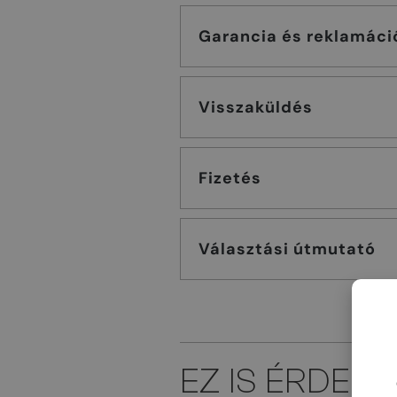
Garancia és reklamáci
Visszaküldés
Fizetés
Választási útmutató
EZ IS ÉRDEK