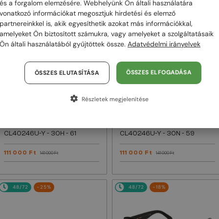
és a forgalom elemzésére. Webhelyünk Ön általi használatára
vonatkozó információkat megosztjuk hirdetési és elemző
48/72
-22%
48/72
-22%
partnereinkkel is, akik egyesíthetik azokat más információkkal,
amelyeket Ön biztosított számukra, vagy amelyeket a szolgáltatásaik
Ön általi használatából gyűjtöttek össze.
Adatvédelmi irányelvek
ÖSSZES ELFOGADÁSA
ÖSSZES ELUTASÍTÁSA
Részletek megjelenítése
—
—
Celine
Napszemüvegek
Celine
Napszemüvegek
CL40246U-Y - 30H - 61
CL40246U-Y - 30N - 59
111 000 Ft
111 000 Ft
141 000 Ft
141 000 Ft
48/72
-25%
48/72
-18%