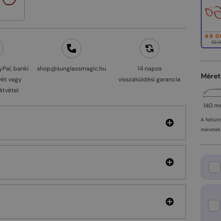
49 0
56 0
yPal, banki
shop@sunglassmagic.hu
14 napos
Méret
vét vagy
visszaküldési garancia
átvétel
140 
A feltün
méretek 