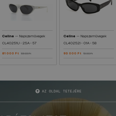
—
—
Celine
Napszemüvegek
Celine
Napszemüvegek
CL40251U - 25A - 57
CL40252I - 01A - 58
81 000 Ft
93 000 Ft
108 000 Ft
113 000 Ft
AZ OLDAL TETEJÉRE