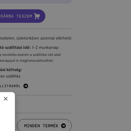
OSÁRBA TESZEM
észleten, üzletünkben azonnal elérhető
ó szállítási idő:
1-2 munkanap
 rendelés esetén a szállítási idő akár
kanappal
is meghosszabbodhat.
tási költség:
es szállítás
LLÍTÁSRÓL
×
MINDEN TERMÉK