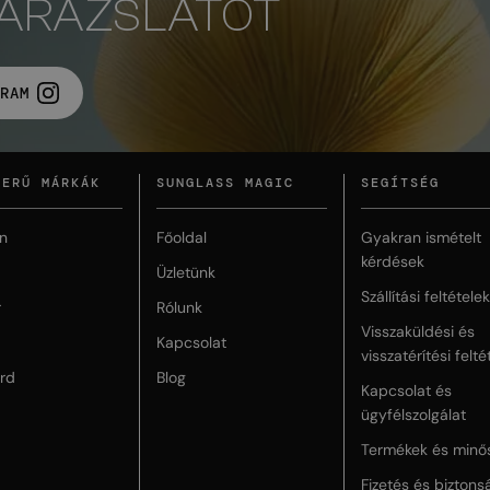
VARÁZSLATOT
RAM
ZERŰ MÁRKÁK
SUNGLASS MAGIC
SEGÍTSÉG
n
Főoldal
Gyakran ismételt
kérdések
Üzletünk
Szállítási feltételek
r
Rólunk
Visszaküldési és
Kapcsolat
visszatérítési felté
rd
Blog
Kapcsolat és
ügyfélszolgálat
Termékek és minő
Fizetés és biztons