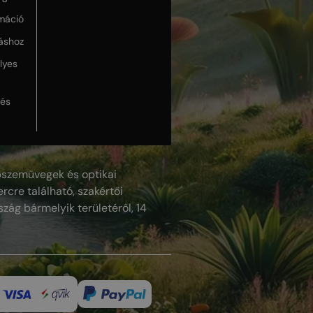
máció
táshoz
lyes
lés
szemüvegek és optikai
rcre található, szakértői
szág bármelyik területéről, 14