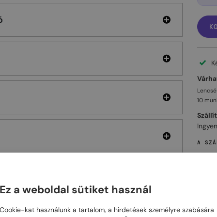
ó
K
K
Várhat
Lencsés
10 mun
Szállí
Ingyen
A SZÁ
Ez a weboldal sütiket használ
ELHET
Cookie-kat használunk a tartalom, a hirdetések személyre szabására