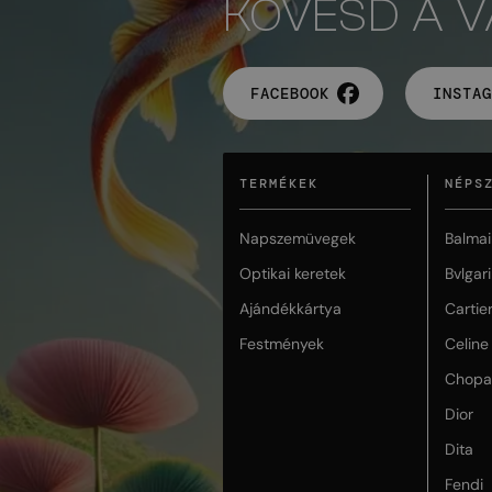
KÖVESD A 
FACEBOOK
INSTAG
TERMÉKEK
NÉPS
Napszemüvegek
Balmai
Optikai keretek
Bvlgari
Ajándékkártya
Cartie
Festmények
Celine
Chopa
Dior
Dita
Fendi