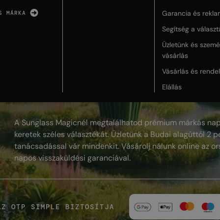
Garancia és rekla
S MÁRKA
Segítség a válasz
Üzletünk és szemé
vásárlás
Vásárlás és rende
Elállás
A Sunglass Magicnél megtalálhatod prémium márkás nap
keretek széles választékát. Üzletünk a Budai alagúttól 2 pe
tanácsadással vár mindenkit. Vásárolj nálunk online az or
napos visszaküldési garanciával.
AZ OTP SIMPLE BIZTOSÍTJA