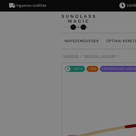
Ingyenes szállítás
24/48 órán
NAPSZEMÜVEGEK
OPTIKAI KERET
Termékek
Optikai keretek
48/72
-14%
EGYFÓKUSZÚ LENCS