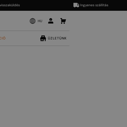
aküldés
Ingyenes szállítás
HU
CIÓ
ÜZLETÜNK