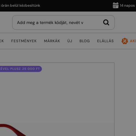
 belül kézbesítünk
14 napos vissz
EK
FESTMÉNYEK
MÁRKÁK
ÚJ
BLOG
ELÁLLÁS
AK
ÉVEL PLUSZ 25 000 FT