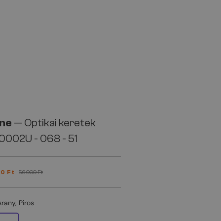
ine
— Optikai keretek
0002U - 068 - 51
0 Ft
56 000 Ft
Arany, Piros