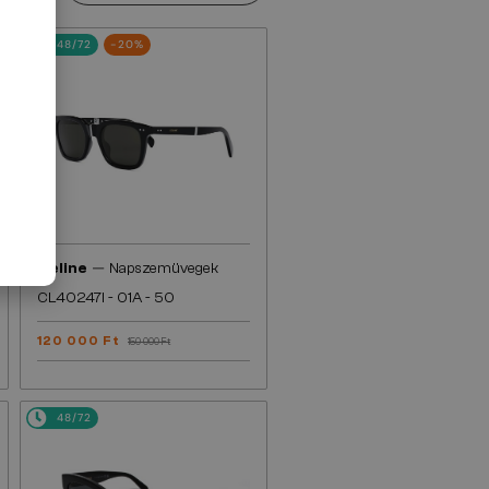
48/72
-20%
—
Celine
Napszemüvegek
CL40247I - 01A - 50
120 000 Ft
150 000 Ft
48/72