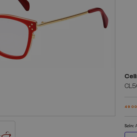
Cel
CL5
49 00
Szín: