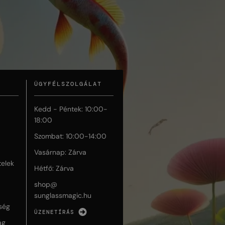
ÜGYFÉLSZOLGÁLAT
Kedd - Péntek: 10:00-
18:00
Szombat: 10:00-14:00
Vasárnap: Zárva
telek
Hétfő: Zárva
shop@
sunglassmagic.hu
ség
ÜZENETÍRÁS
ág