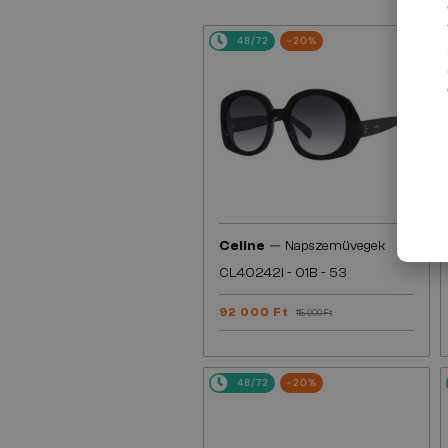
48/72
-20%
—
Celine
Napszemüvegek
CL40242I - 01B - 53
92 000 Ft
115 000 Ft
48/72
-20%