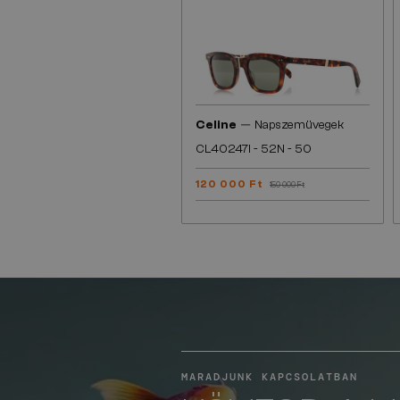
—
Celine
Napszemüvegek
CL40247I - 52N - 50
120 000 Ft
150 000 Ft
MARADJUNK KAPCSOLATBAN