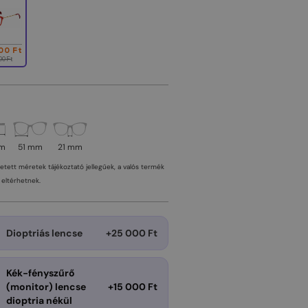
00 Ft
00 Ft
mm
51 mm
21 mm
tetett méretek tájékoztató jellegűek, a valós termék
eltérhetnek.
Dioptriás lencse
+25 000 Ft
Kék-fényszűrő
(monitor) lencse
+15 000 Ft
dioptria nékül