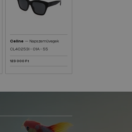
—
Celine
Napszemüvegek
CL40253I - 01A - 55
123 000 Ft