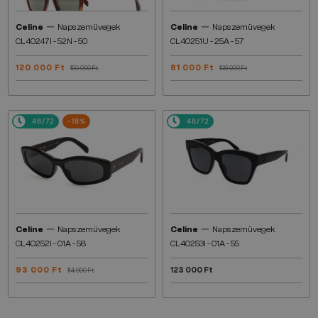
—
—
Celine
Napszemüvegek
Celine
Napszemüvegek
CL40247I - 52N - 50
CL40251U - 25A - 57
120 000 Ft
81 000 Ft
150 000 Ft
108 000 Ft
48/72
-18%
48/72
—
—
Celine
Napszemüvegek
Celine
Napszemüvegek
CL40252I - 01A - 58
CL40253I - 01A - 55
93 000 Ft
123 000 Ft
114 000 Ft