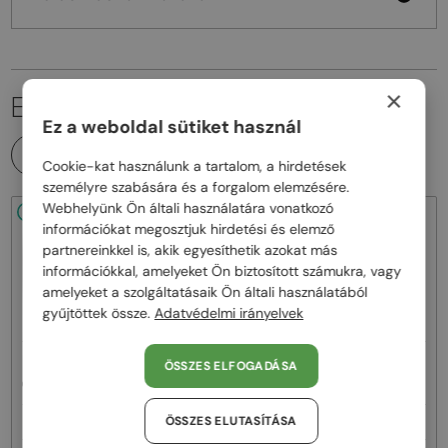
×
EZ IS ÉRDEKELHET
Ez a weboldal sütiket használ
MINDEN TERMÉK
Cookie-kat használunk a tartalom, a hirdetések
személyre szabására és a forgalom elemzésére.
Webhelyünk Ön általi használatára vonatkozó
48/72
-20%
48/72
-22%
információkat megosztjuk hirdetési és elemző
partnereinkkel is, akik egyesíthetik azokat más
információkkal, amelyeket Ön biztosított számukra, vagy
amelyeket a szolgáltatásaik Ön általi használatából
gyűjtöttek össze.
Adatvédelmi irányelvek
—
—
Celine
Napszemüvegek
Celine
Napszemüvegek
ÖSSZES ELFOGADÁSA
CL40242I - 01B - 53
CL40246U-Y - 30H - 61
ÖSSZES ELUTASÍTÁSA
93 000 Ft
111 000 Ft
116 000 Ft
142 000 Ft