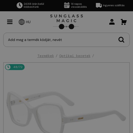
24/48 órán belül
14 napos
Ingyenes szállítás
kézbesítünk
visszaküldés
HU
Termékek
Optikai keretek
48/72