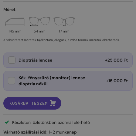
Méret
145 mm
54 mm
17 mm
A feltüntetett méretek tájékoztató jellegűek, a valós termék méretek eltérhetnek.
Dioptriás lencse
+25 000 Ft
Kék-fényszűrő (monitor) lencse
+15 000 Ft
dioptria nékül
KOSÁRBA TESZEM
Készleten, üzletünkben azonnal elérhető
Várható szállítási idő:
1-2 munkanap