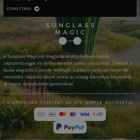
ÜZENETÍRÁS
A Sunglass Magicnél megtalálhatod prémium márkás
napszemüvegek és optikai keretek széles választékát. Üzletünk a
Budai alagúttól 2 percre található, szakértői tanácsadással vár
mindenkit. Vásárolj nálunk online az ország bármelyik területéről,
14 napos visszaküldési garanciával.
A KÉNYELMES FIZETÉST AZ OTP SIMPLE BIZTOSÍTJA