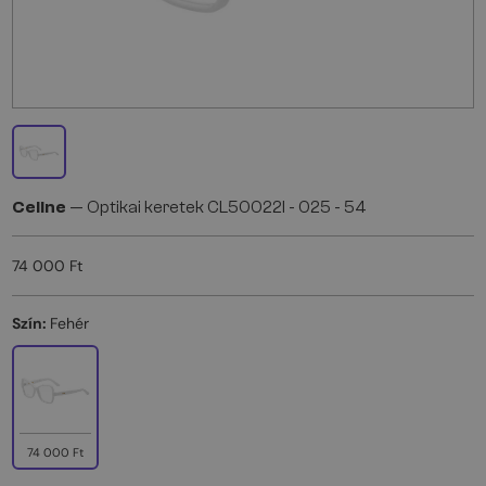
Celine
— Optikai keretek CL50022I - 025 - 54
74 000 Ft
Szín:
Fehér
74 000 Ft