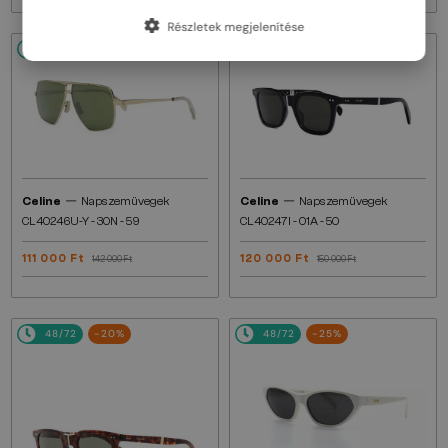
Részletek megjelenítése
48/72
-22%
48/72
-20%
—
—
Celine
Napszemüvegek
Celine
Napszemüvegek
CL40246U-Y - 30N - 59
CL40247I - 01A - 50
111 000 Ft
120 000 Ft
142 000 Ft
150 000 Ft
48/72
-20%
48/72
-25%