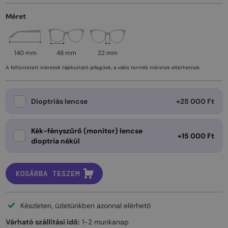
Méret
140 mm
48 mm
22 mm
A feltüntetett méretek tájékoztató jellegűek, a valós termék méretek eltérhetnek.
Dioptriás lencse
+25 000 Ft
Kék-fényszűrő (monitor) lencse
+15 000 Ft
dioptria nékül
KOSÁRBA TESZEM
Készleten, üzletünkben azonnal elérhető
Várható szállítási idő:
1-2 munkanap