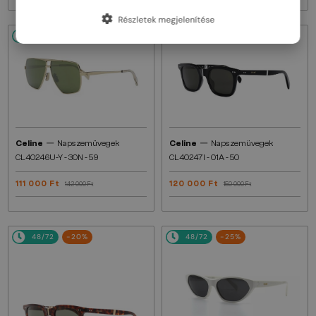
Részletek megjelenítése
48/72
-22%
48/72
-20%
—
—
Celine
Napszemüvegek
Celine
Napszemüvegek
CL40246U-Y - 30N - 59
CL40247I - 01A - 50
111 000 Ft
120 000 Ft
142 000 Ft
150 000 Ft
48/72
-20%
48/72
-25%