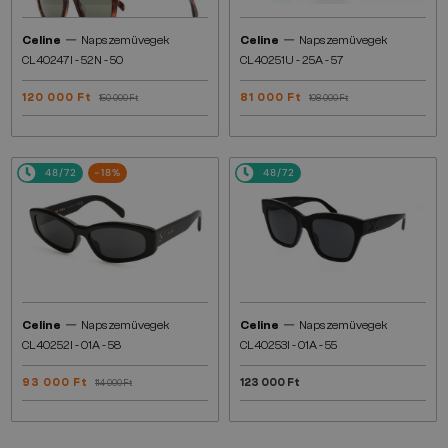
—
—
Celine
Napszemüvegek
Celine
Napszemüvegek
CL40247I - 52N - 50
CL40251U - 25A - 57
120 000 Ft
81 000 Ft
150 000 Ft
108 000 Ft
48/72
-18%
48/72
—
—
Celine
Napszemüvegek
Celine
Napszemüvegek
CL40252I - 01A - 58
CL40253I - 01A - 55
93 000 Ft
123 000 Ft
114 000 Ft