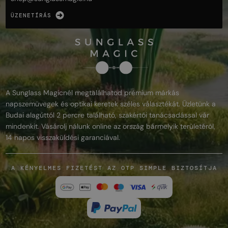
ÜZENETÍRÁS
A Sunglass Magicnél megtalálhatod prémium márkás
napszemüvegek és optikai keretek széles választékát. Üzletünk a
Budai alagúttól 2 percre található, szakértői tanácsadással vár
mindenkit. Vásárolj nálunk online az ország bármelyik területéről,
14 napos visszaküldési garanciával.
A KÉNYELMES FIZETÉST AZ OTP SIMPLE BIZTOSÍTJA