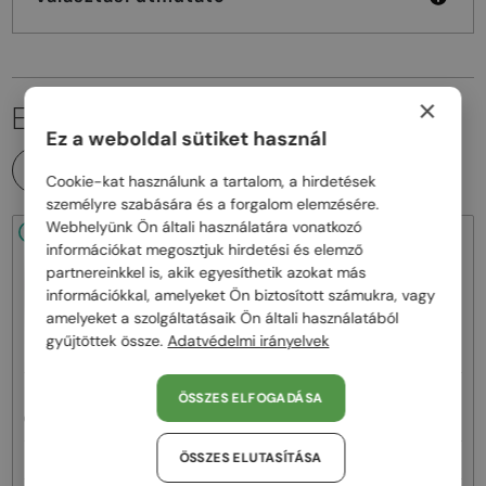
×
EZ IS ÉRDEKELHET
Ez a weboldal sütiket használ
MINDEN TERMÉK
Cookie-kat használunk a tartalom, a hirdetések
személyre szabására és a forgalom elemzésére.
Webhelyünk Ön általi használatára vonatkozó
48/72
-20%
48/72
-22%
információkat megosztjuk hirdetési és elemző
partnereinkkel is, akik egyesíthetik azokat más
információkkal, amelyeket Ön biztosított számukra, vagy
amelyeket a szolgáltatásaik Ön általi használatából
gyűjtöttek össze.
Adatvédelmi irányelvek
—
—
ÖSSZES ELFOGADÁSA
Celine
Napszemüvegek
Celine
Napszemüvegek
CL40242I - 01B - 53
CL40246U-Y - 30H - 61
ÖSSZES ELUTASÍTÁSA
93 000 Ft
111 000 Ft
116 000 Ft
142 000 Ft