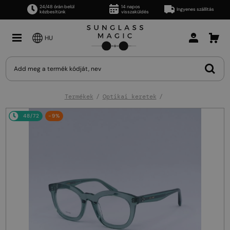
24/48 órán belül
14 napos
Ingyenes szállítás
kézbesítünk
visszaküldés
HU
Termékek
Optikai keretek
48/72
-9%