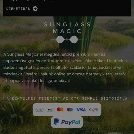
ÜZENETÍRÁS
A Sunglass Magicnél megtalálhatod prémium márkás
napszemüvegek és optikai keretek széles választékát. Üzletünk a
Budai alagúttól 2 percre található, szakértői tanácsadással vár
mindenkit. Vásárolj nálunk online az ország bármelyik területéről,
14 napos visszaküldési garanciával.
A KÉNYELMES FIZETÉST AZ OTP SIMPLE BIZTOSÍTJA