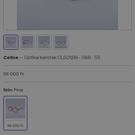
Celine
— Optikai keretek CL50126I - 066 - 55
56 000 Ft
Szín:
Piros
56 000 Ft