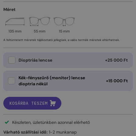
Méret
135 mm
55 mm
15 mm
A feltüntetett méretek tájékoztató jellegűek, a valós termék méretek eltérhetnek.
Dioptriás lencse
+25 000 Ft
Kék-fényszűrő (monitor) lencse
+15 000 Ft
dioptria nékül
KOSÁRBA TESZEM
Készleten, üzletünkben azonnal elérhető
Várható szállítási idő:
1-2 munkanap