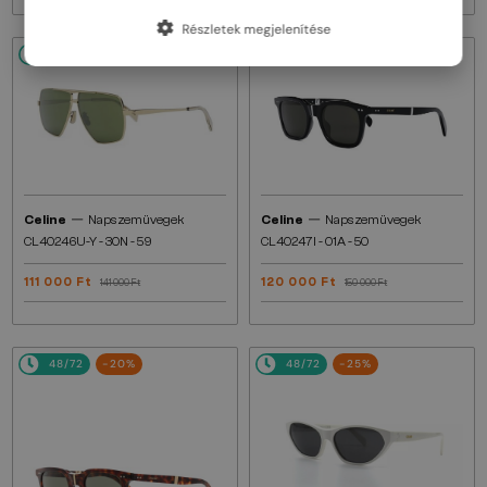
Részletek megjelenítése
48/72
-22%
48/72
-20%
—
—
Celine
Napszemüvegek
Celine
Napszemüvegek
CL40246U-Y - 30N - 59
CL40247I - 01A - 50
111 000 Ft
120 000 Ft
141 000 Ft
150 000 Ft
48/72
-20%
48/72
-25%