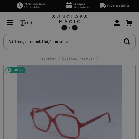
24/48 órán belül
14 napos
Ingyenes szállítás
kézbesítünk
visszaküldés
HU
Termékek
Optikai keretek
48/72