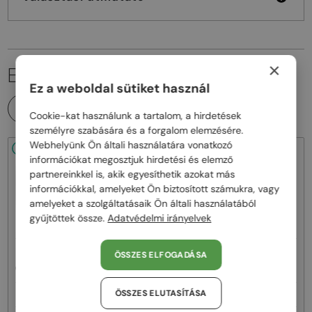
×
EZ IS ÉRDEKELHET
Ez a weboldal sütiket használ
MINDEN TERMÉK
Cookie-kat használunk a tartalom, a hirdetések
személyre szabására és a forgalom elemzésére.
Webhelyünk Ön általi használatára vonatkozó
48/72
-20%
48/72
-22%
információkat megosztjuk hirdetési és elemző
partnereinkkel is, akik egyesíthetik azokat más
információkkal, amelyeket Ön biztosított számukra, vagy
amelyeket a szolgáltatásaik Ön általi használatából
gyűjtöttek össze.
Adatvédelmi irányelvek
—
—
Celine
Napszemüvegek
Celine
Napszemüvegek
ÖSSZES ELFOGADÁSA
CL40242I - 01B - 53
CL40246U-Y - 30H - 61
ÖSSZES ELUTASÍTÁSA
92 000 Ft
111 000 Ft
115 000 Ft
141 000 Ft