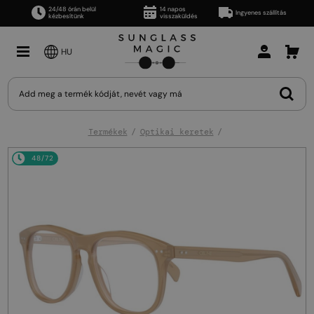
24/48 órán belül
14 napos
Ingyenes szállítás
kézbesítünk
visszaküldés
HU
Termékek
Optikai keretek
48/72