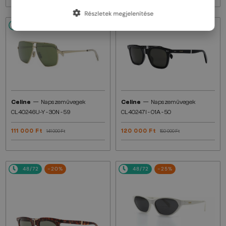
Részletek megjelenítése
48/72
-22%
48/72
-20%
—
—
Celine
Napszemüvegek
Celine
Napszemüvegek
CL40246U-Y - 30N - 59
CL40247I - 01A - 50
111 000 Ft
120 000 Ft
141 000 Ft
150 000 Ft
48/72
-20%
48/72
-25%