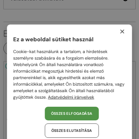
×
EZ IS ÉRDEKELHET
Ez a weboldal sütiket használ
MINDEN TERMÉK
Cookie-kat használunk a tartalom, a hirdetések
személyre szabására és a forgalom elemzésére.
Webhelyünk Ön általi használatára vonatkozó
48/72
-20%
48/72
-22%
információkat megosztjuk hirdetési és elemző
partnereinkkel is, akik egyesíthetik azokat más
információkkal, amelyeket Ön biztosított számukra, vagy
amelyeket a szolgáltatásaik Ön általi használatából
gyűjtöttek össze.
Adatvédelmi irányelvek
—
—
Celine
Napszemüvegek
Celine
Napszemüvegek
ÖSSZES ELFOGADÁSA
CL40242I - 01B - 53
CL40246U-Y - 30H - 61
ÖSSZES ELUTASÍTÁSA
92 000 Ft
111 000 Ft
115 000 Ft
141 000 Ft