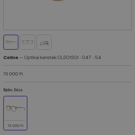
Celine
— Optikai keretek CL50130I - 047 - 54
73 000 Ft
Szín:
Bézs
73 000 Ft