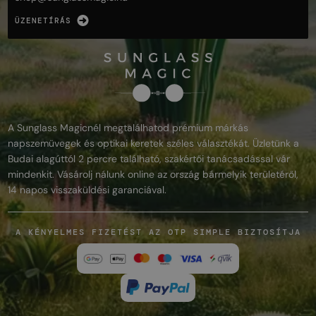
ÜZENETÍRÁS
A Sunglass Magicnél megtalálhatod prémium márkás
napszemüvegek és optikai keretek széles választékát. Üzletünk a
Budai alagúttól 2 percre található, szakértői tanácsadással vár
mindenkit. Vásárolj nálunk online az ország bármelyik területéről,
14 napos visszaküldési garanciával.
A KÉNYELMES FIZETÉST AZ OTP SIMPLE BIZTOSÍTJA