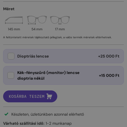
Méret
145 mm
54 mm
17 mm
A feltüntetett méretek tájékoztató jellegűek, a valós termék méretek eltérhetnek.
Dioptriás lencse
+25 000 Ft
Kék-fényszűrő (monitor) lencse
+15 000 Ft
dioptria nékül
KOSÁRBA TESZEM
Készleten, üzletünkben azonnal elérhető
Várható szállítási idő:
1-2 munkanap