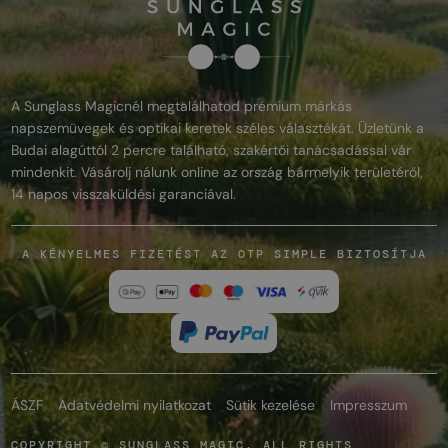
A Sunglass Magicnél megtalálhatod prémium márkás
napszemüvegek és optikai keretek széles választékát. Üzletünk a
Budai alagúttól 2 percre található, szakértői tanácsadással vár
mindenkit. Vásárolj nálunk online az ország bármelyik területéről,
14 napos visszaküldési garanciával.
A KÉNYELMES FIZETÉST AZ OTP SIMPLE BIZTOSÍTJA
ÁSZF
Adatvédelmi nyilatkozat
Sütik kezelése
Impresszum
COPYRIGHT © SUNGLASS MAGIC. ALL RIGHTS