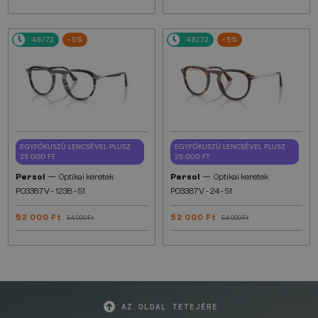
48/72
-5%
48/72
-5%
EGYFÓKUSZÚ LENCSÉVEL PLUSZ
EGYFÓKUSZÚ LENCSÉVEL PLUSZ
25 000 FT
25 000 FT
—
—
Persol
Optikai keretek
Persol
Optikai keretek
PO3387V - 1238 - 51
PO3387V - 24 - 51
52 000 Ft
52 000 Ft
54 000 Ft
54 000 Ft
AZ OLDAL TETEJÉRE