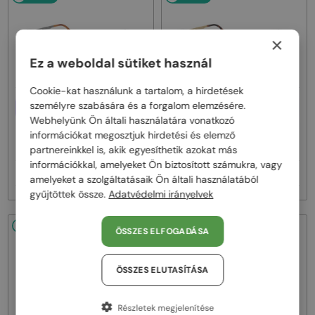
×
Ez a weboldal sütiket használ
Cookie-kat használunk a tartalom, a hirdetések
EGYFÓKUSZÚ LENCSÉVEL PLUSZ
EGYFÓKUSZÚ LENCSÉVEL PLUSZ
személyre szabására és a forgalom elemzésére.
25 000 FT
25 000 FT
Webhelyünk Ön általi használatára vonatkozó
—
—
Persol
Optikai keretek
Persol
Optikai keretek
információkat megosztjuk hirdetési és elemző
PO1030V - 513 - 57
PO1030V - 515 - 57
partnereinkkel is, akik egyesíthetik azokat más
információkkal, amelyeket Ön biztosított számukra, vagy
72 000 Ft
72 000 Ft
amelyeket a szolgáltatásaik Ön általi használatából
gyűjtöttek össze.
Adatvédelmi irányelvek
48/72
48/72
ÖSSZES ELFOGADÁSA
ÖSSZES ELUTASÍTÁSA
Részletek megjelenítése