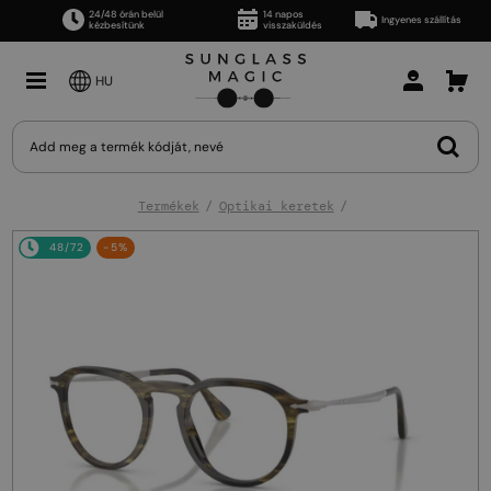
24/48 órán belül
14 napos
Ingyenes szállítás
kézbesítünk
visszaküldés
HU
Termékek
Optikai keretek
48/72
-5%