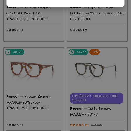
—
—
Persol
Napszemüvegek
Persol
Napszemüvegek
0PO3354S - 24/GG - 56 -
PO3352S - 24/GG - 55 - TRANSITIONS
TRANSITIONS LENCSÉKKEL
LENCSÉKKEL
93 000 Ft
93 000 Ft
48/72
48/72
-5%
—
EGYFÓKUSZÚ LENCSÉVEL PLUSZ
Persol
Napszemüvegek
25 000 FT
PO3366S - 96/GJ - 58 -
—
TRANSITIONS LENCSÉKKEL
Persol
Optikai keretek
PO3387V - 1237 - 51
93 000 Ft
52 000 Ft
54 000 Ft